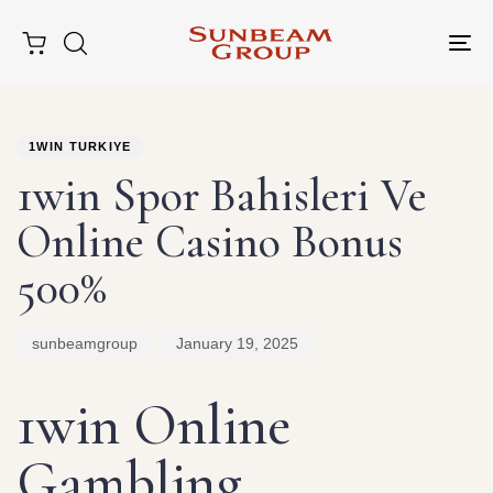
Tog
nav
Author
Published
PUBLISHED
on:
IN:
1WIN TURKIYE
1win Spor Bahisleri Ve
Online Casino Bonus
500%
sunbeamgroup
January 19, 2025
1win Online
Gambling