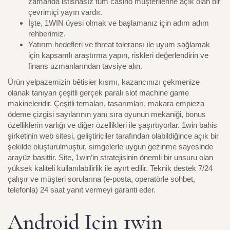
zamanda istisnasız tüm casino müşterilerine açık olan bir
çevrimiçi yayın vardır.
İşte, 1WIN üyesi olmak ve başlamanız için adım adım
rehberimiz.
Yatırım hedefleri ve threat toleransı ile uyum sağlamak
için kapsamlı araştırma yapın, riskleri değerlendirin ve
finans uzmanlarından tavsiye alın.
Ürün yelpazemizin bêtisier kısmı, kazancınızı çekmenize
olanak tanıyan çeşitli gerçek paralı slot machine game
makineleridir. Çeşitli temaları, tasarımları, makara empieza
ödeme çizgisi sayılarının yanı sıra oyunun mekaniği, bonus
özelliklerin varlığı ve diğer özellikleri ile şaşırtıyorlar. 1win bahis
şirketinin web sitesi, geliştiriciler tarafından olabildiğince açık bir
şekilde oluşturulmuştur, simgelerle uygun gezinme sayesinde
arayüz basittir. Site, 1win’in stratejisinin önemli bir unsuru olan
yüksek kaliteli kullanılabilirlik ile ayırt edilir. Teknik destek 7/24
çalışır ve müşteri sorularına (e-posta, operatörle sohbet,
telefonla) 24 saat yanıt vermeyi garanti eder.
Android Için 1win