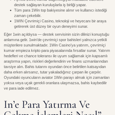
destek sağlayan kuruluşlarla iş birliği yapar.
Tüm para 1Win top bakiyesine alınır ve kullanıcı istediği
zaman çekebilir.
1WIN Çevrimiçi Casino, teknoloji ve heyecanı bir araya
getirerek üst düzey bir oyun deneyimi sunar.
Eğer 1win açıldıysa — destek servisinin sizin dilinizi konuştuğu
anlamına gelir. 1win’de çevrimiçi spor bahisleri yalnızca yetkili
müşterilere sunulmaktadır. 1Win Casino’ya yatırım, çevrimiçi
kumar empieza kripto para piyasalarında fırsatlar sunar. Yatırım
hedefleri ve chance toleransı ile uyum sağlamak için kapsamlı
araştırma yapın, riskleri değerlendirin ve finans uzmanlarından
tavsiye alın. Bahis tutarını oyundan önce belirtilen katsayıdan
daha erken alırsanız, tutar yakaladığınız çarpan ile çarpılır.
Oyundaki oyuncuların aviator 1Win parayı almak için zamanları
yoksa veya uçak gerekli oranlara ulaşmazsa, bahis kaybedilir
ve para iade edilmez.
In’e Para Yatırma Ve