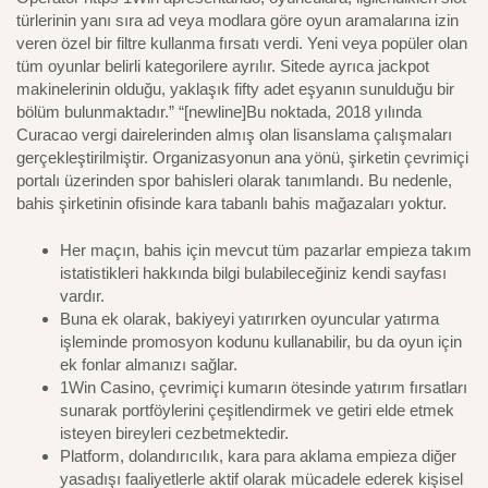
türlerinin yanı sıra ad veya modlara göre oyun aramalarına izin
veren özel bir filtre kullanma fırsatı verdi. Yeni veya popüler olan
tüm oyunlar belirli kategorilere ayrılır. Sitede ayrıca jackpot
makinelerinin olduğu, yaklaşık fifty adet eşyanın sunulduğu bir
bölüm bulunmaktadır.” “[newline]Bu noktada, 2018 yılında
Curacao vergi dairelerinden almış olan lisanslama çalışmaları
gerçekleştirilmiştir. Organizasyonun ana yönü, şirketin çevrimiçi
portalı üzerinden spor bahisleri olarak tanımlandı. Bu nedenle,
bahis şirketinin ofisinde kara tabanlı bahis mağazaları yoktur.
Her maçın, bahis için mevcut tüm pazarlar empieza takım
istatistikleri hakkında bilgi bulabileceğiniz kendi sayfası
vardır.
Buna ek olarak, bakiyeyi yatırırken oyuncular yatırma
işleminde promosyon kodunu kullanabilir, bu da oyun için
ek fonlar almanızı sağlar.
1Win Casino, çevrimiçi kumarın ötesinde yatırım fırsatları
sunarak portföylerini çeşitlendirmek ve getiri elde etmek
isteyen bireyleri cezbetmektedir.
Platform, dolandırıcılık, kara para aklama empieza diğer
yasadışı faaliyetlerle aktif olarak mücadele ederek kişisel