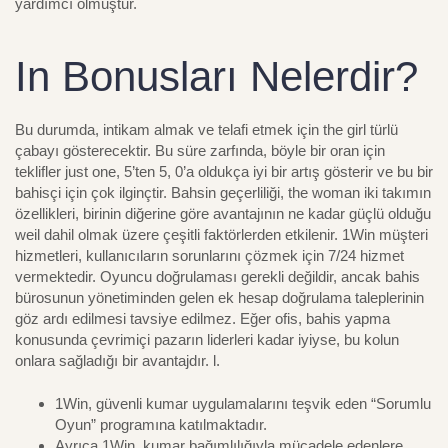
yardımcı olmuştur.
In Bonusları Nelerdir?
Bu durumda, intikam almak ve telafi etmek için the girl türlü
çabayı gösterecektir. Bu süre zarfında, böyle bir oran için
teklifler just one, 5’ten 5, 0’a oldukça iyi bir artış gösterir ve bu bir
bahisçi için çok ilginçtir. Bahsin geçerliliği, the woman iki takımın
özellikleri, birinin diğerine göre avantajının ne kadar güçlü olduğu
weil dahil olmak üzere çeşitli faktörlerden etkilenir. 1Win müşteri
hizmetleri, kullanıcıların sorunlarını çözmek için 7/24 hizmet
vermektedir. Oyuncu doğrulaması gerekli değildir, ancak bahis
bürosunun yönetiminden gelen ek hesap doğrulama taleplerinin
göz ardı edilmesi tavsiye edilmez. Eğer ofis, bahis yapma
konusunda çevrimiçi pazarın liderleri kadar iyiyse, bu kolun
onlara sağladığı bir avantajdır. l.
1Win, güvenli kumar uygulamalarını teşvik eden “Sorumlu
Oyun” programına katılmaktadır.
Ayrıca 1Win, kumar bağımlılığıyla mücadele edenlere