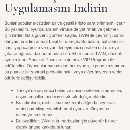
Uygulamasını Indirin
Bunlar popüler e-cüzdanları ve çeşitli kripto para birimlerini içerir.
Bu yaklaşım, oyunculara em virtude de yatırmak ve çekmek
için birden fazla güvenli yöntem sağlar. 1WIN ile çevrimiçi bahis
dünyasına adım atmak basit bir süreçtir. Bu bölüm, bahislerinizi
nasıl yapacağınıza ve oyun deneyiminizi nasıl en üst düzeye
çıkaracağınıza dair adım adım bir rehber sunar. 1WIN, düzenli
oyuncularını Sadakat Puanları sistemi ve VIP Programı ile
ödüllendirir. Oyuncular oynadıkları her oyun için puan kazanır ve
bu puanlar bir sonraki periyotta nakit veya diğer heyecan verici
ödüllerle değiştirilebilir.
Türkiye’de çevrimiçi bahis ve casino sitelerinin adresleri,
erişim engelleri nedeniyle sık sık değişmektedir.
Bu adımlarla, mobil cihazınızın rahatlığında heyecan
verici gambling establishment oyunları dünyasına
dalmaya hazırsınız.
Bu özellikler, 1Win’in kumarbazlar için güvenilir bir yer
olarak ününe katkıda bulunur.