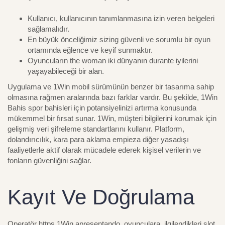
Kullanıcı, kullanıcının tanımlanmasına izin veren belgeleri
sağlamalıdır.
En büyük önceliğimiz sizing güvenli ve sorumlu bir oyun
ortamında eğlence ve keyif sunmaktır.
Oyuncuların the woman iki dünyanın durante iyilerini
yaşayabileceği bir alan.
Uygulama ve 1Win mobil sürümünün benzer bir tasarıma sahip
olmasına rağmen aralarında bazı farklar vardır. Bu şekilde, 1Win
Bahis spor bahisleri için potansiyelinizi artırma konusunda
mükemmel bir fırsat sunar. 1Win, müşteri bilgilerini korumak için
gelişmiş veri şifreleme standartlarını kullanır. Platform,
dolandırıcılık, kara para aklama empieza diğer yasadışı
faaliyetlerle aktif olarak mücadele ederek kişisel verilerin ve
fonların güvenliğini sağlar.
Kayıt Ve Doğrulama
Operatör https 1Win apresentando, oyunculara, ilgilendikleri slot