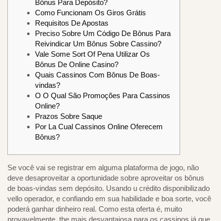
Bônus Para Depósito?
Como Funcionam Os Giros Grátis
Requisitos De Apostas
Preciso Sobre Um Código De Bônus Para
Reivindicar Um Bônus Sobre Cassino?
Vale Some Sort Of Pena Utilizar Os
Bônus De Online Casino?
Quais Cassinos Com Bônus De Boas-
vindas?
O O Qual São Promoções Para Cassinos
Online?
Prazos Sobre Saque
Por La Cual Cassinos Online Oferecem
Bônus?
Se você vai se registrar em alguma plataforma de jogo, não
deve desaproveitar a oportunidade sobre aproveitar os bônus
de boas-vindas sem depósito. Usando u crédito disponibilizado
vello operador, e confiando em sua habilidade e boa sorte, você
poderá ganhar dinheiro real. Como esta oferta é, muito
provavelmente, the mais desvantajosa para os cassinos já que