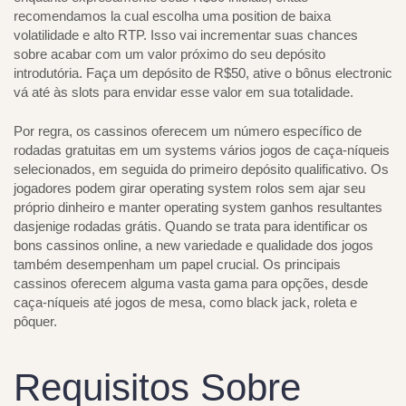
recomendamos la cual escolha uma position de baixa
volatilidade e alto RTP. Isso vai incrementar suas chances
sobre acabar com um valor próximo do seu depósito
introdutória. Faça um depósito de R$50, ative o bônus electronic
vá até às slots para envidar esse valor em sua totalidade.
Por regra, os cassinos oferecem um número específico de
rodadas gratuitas em um systems vários jogos de caça-níqueis
selecionados, em seguida do primeiro depósito qualificativo. Os
jogadores podem girar operating system rolos sem ajar seu
próprio dinheiro e manter operating system ganhos resultantes
dasjenige rodadas grátis. Quando se trata para identificar os
bons cassinos online, a new variedade e qualidade dos jogos
também desempenham um papel crucial. Os principais
cassinos oferecem alguma vasta gama para opções, desde
caça-níqueis até jogos de mesa, como black jack, roleta e
pôquer.
Requisitos Sobre