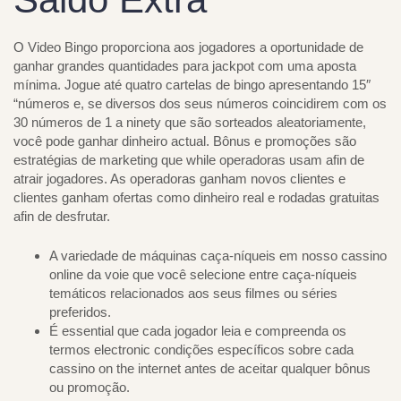
O Video Bingo proporciona aos jogadores a oportunidade de
ganhar grandes quantidades para jackpot com uma aposta
mínima. Jogue até quatro cartelas de bingo apresentando 15″
“números e, se diversos dos seus números coincidirem com os
30 números de 1 a ninety que são sorteados aleatoriamente,
você pode ganhar dinheiro actual. Bônus e promoções são
estratégias de marketing que while operadoras usam afin de
atrair jogadores. As operadoras ganham novos clientes e
clientes ganham ofertas como dinheiro real e rodadas gratuitas
afin de desfrutar.
A variedade de máquinas caça-níqueis em nosso cassino
online da voie que você selecione entre caça-níqueis
temáticos relacionados aos seus filmes ou séries
preferidos.
É essential que cada jogador leia e compreenda os
termos electronic condições específicos sobre cada
cassino on the internet antes de aceitar qualquer bônus
ou promoção.