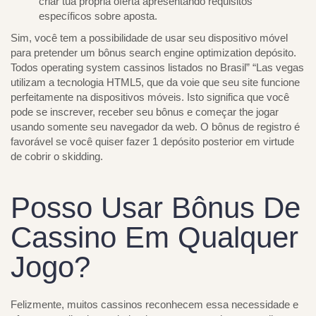
criar tua própria oferta apresentando requisitos
específicos sobre aposta.
Sim, você tem a possibilidade de usar seu dispositivo móvel
para pretender um bônus search engine optimization depósito.
Todos operating system cassinos listados no Brasil” “Las vegas
utilizam a tecnologia HTML5, que da voie que seu site funcione
perfeitamente na dispositivos móveis. Isto significa que você
pode se inscrever, receber seu bônus e começar the jogar
usando somente seu navegador da web. O bônus de registro é
favorável se você quiser fazer 1 depósito posterior em virtude
de cobrir o skidding.
Posso Usar Bônus De
Cassino Em Qualquer
Jogo?
Felizmente, muitos cassinos reconhecem essa necessidade e