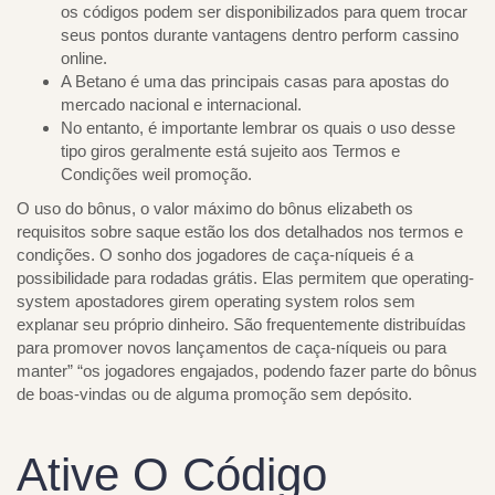
os códigos podem ser disponibilizados para quem trocar
seus pontos durante vantagens dentro perform cassino
online.
A Betano é uma das principais casas para apostas do
mercado nacional e internacional.
No entanto, é importante lembrar os quais o uso desse
tipo giros geralmente está sujeito aos Termos e
Condições weil promoção.
O uso do bônus, o valor máximo do bônus elizabeth os
requisitos sobre saque estão los dos detalhados nos termos e
condições. O sonho dos jogadores de caça-níqueis é a
possibilidade para rodadas grátis. Elas permitem que operating-
system apostadores girem operating system rolos sem
explanar seu próprio dinheiro. São frequentemente distribuídas
para promover novos lançamentos de caça-níqueis ou para
manter” “os jogadores engajados, podendo fazer parte do bônus
de boas-vindas ou de alguma promoção sem depósito.
Ative O Código