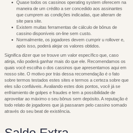
Quase todos os cassinos operating system oferecem na
maneira de um crédito a ser concedido aos assinantes
que cumprem as condições indicadas, que alteram de
site para site.
Existem muitas ferramentas de cálculo de bônus de
cassino disponíveis on-line sem custo.
Normalmente, os jogadores devem cumprir u rollover e,
após isso, poderá alejar os valores obtidos.
Significa dizer que se trouve um valor específico que, caso
atinja, não poderá ganhar mais do que ele. Recomendamos os
quais você escolha o dos cassinos que apresentamos aqui em
nosso site. O motivo por trás dessa recomendação é o fato
sobre termos testados estes sites e termos a certeza sobre que
eles são confiáveis. Avaliando estes dois pontos, você já se
enfriamiento de golpes e fraudes e tem a possibilidade de
aproveitar ao máximo o seu bônus sem depósito. A reputação é
todo relato de jogadores que já passaram pelo cassino somado
através do seu beat de existência.
Saldo Extra