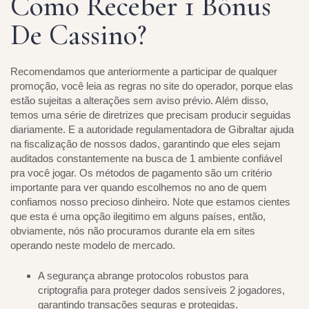
Como Receber 1 Bônus
De Cassino?
Recomendamos que anteriormente a participar de qualquer
promoção, você leia as regras no site do operador, porque elas
estão sujeitas a alterações sem aviso prévio. Além disso,
temos uma série de diretrizes que precisam producir seguidas
diariamente. E a autoridade regulamentadora de Gibraltar ajuda
na fiscalização de nossos dados, garantindo que eles sejam
auditados constantemente na busca de 1 ambiente confiável
pra você jogar. Os métodos de pagamento são um critério
importante para ver quando escolhemos no ano de quem
confiamos nosso precioso dinheiro. Note que estamos cientes
que esta é uma opção ilegitimo em alguns países, então,
obviamente, nós não procuramos durante ela em sites
operando neste modelo de mercado.
A segurança abrange protocolos robustos para
criptografia para proteger dados sensíveis 2 jogadores,
garantindo transações seguras e protegidas.