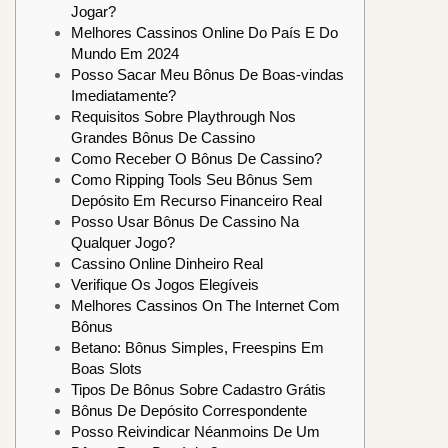
Jogar?
Melhores Cassinos Online Do País E Do
Mundo Em 2024
Posso Sacar Meu Bônus De Boas-vindas
Imediatamente?
Requisitos Sobre Playthrough Nos
Grandes Bônus De Cassino
Como Receber O Bônus De Cassino?
Como Ripping Tools Seu Bônus Sem
Depósito Em Recurso Financeiro Real
Posso Usar Bônus De Cassino Na
Qualquer Jogo?
Cassino Online Dinheiro Real
Verifique Os Jogos Elegíveis
Melhores Cassinos On The Internet Com
Bônus
Betano: Bônus Simples, Freespins Em
Boas Slots
Tipos De Bônus Sobre Cadastro Grátis
Bônus De Depósito Correspondente
Posso Reivindicar Néanmoins De Um