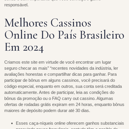
responsável.
Melhores Cassinos
Online Do País Brasileiro
Em 2024
Criamos este site em virtude de você encontrar um lugar
seguro checar as mais” “recentes novidades da indústria, ler
avaliações honestas e compartilhar dicas para ganhar. Para
participar de bônus em alguns cassinos, você precisará do
código especial, enquanto em outros, sua conta será creditada
automaticamente. Antes de participar, leia as condições do
bônus da promoção ou o FAQ carry out cassino. Algumas
ofertas de rodadas grátis expiram em 24 horas, enquanto bônus
maiores de depósito podem durar até 30 dias.
Esses caça-níqueis online oferecem ganhos substanciais