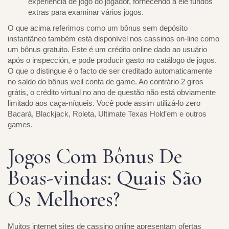
experiência de jogo do jogador, fornecendo a ele fundos
extras para examinar vários jogos.
O que acima referimos como um bônus sem depósito
instantâneo também está disponível nos cassinos on-line como
um bônus gratuito. Este é um crédito online dado ao usuário
após o inspección, e pode producir gasto no catálogo de jogos.
O que o distingue é o facto de ser creditado automaticamente
no saldo do bônus weil conta de game. Ao contrário 2 giros
grátis, o crédito virtual no ano de questão não está obviamente
limitado aos caça-níqueis. Você pode assim utilizá-lo zero
Bacará, Blackjack, Roleta, Ultimate Texas Hold’em e outros
games.
Jogos Com Bônus De
Boas-vindas: Quais São
Os Melhores?
Muitos internet sites de cassino online apresentam ofertas