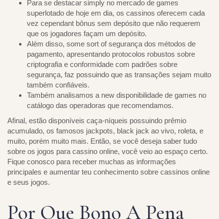
Para se destacar simply no mercado de games
superlotado de hoje em dia, os cassinos oferecem cada
vez cependant bônus sem depósito que não requerem
que os jogadores façam um depósito.
Além disso, some sort of segurança dos métodos de
pagamento, apresentando protocolos robustos sobre
criptografia e conformidade com padrões sobre
segurança, faz possuindo que as transações sejam muito
também confiáveis.
Também analisamos a new disponibilidade de games no
catálogo das operadoras que recomendamos.
Afinal, estão disponíveis caça-níqueis possuindo prêmio
acumulado, os famosos jackpots, black jack ao vivo, roleta, e
muito, porém muito mais. Então, se você deseja saber tudo
sobre os jogos para cassino online, você veio ao espaço certo.
Fique conosco para receber muchas as informações
principales e aumentar teu conhecimento sobre cassinos online
e seus jogos.
Por Que Bono A Pena