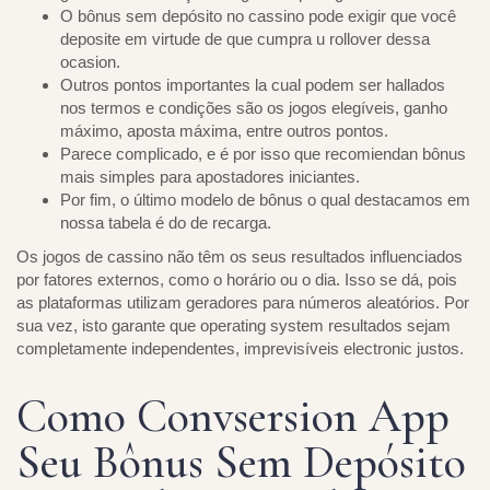
O bônus sem depósito no cassino pode exigir que você
deposite em virtude de que cumpra u rollover dessa
ocasion.
Outros pontos importantes la cual podem ser hallados
nos termos e condições são os jogos elegíveis, ganho
máximo, aposta máxima, entre outros pontos.
Parece complicado, e é por isso que recomiendan bônus
mais simples para apostadores iniciantes.
Por fim, o último modelo de bônus o qual destacamos em
nossa tabela é do de recarga.
Os jogos de cassino não têm os seus resultados influenciados
por fatores externos, como o horário ou o dia. Isso se dá, pois
as plataformas utilizam geradores para números aleatórios. Por
sua vez, isto garante que operating system resultados sejam
completamente independentes, imprevisíveis electronic justos.
Como Convsersion App
Seu Bônus Sem Depósito