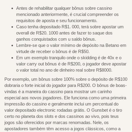
Antes de rehabilitar qualquer bônus sobre cassino
mencionado anteriormente, é crucial compreender os
requisitos de aposta e seu funcionamento.
Caso tenha depositado R$1. 000, terá sobre apostar um
overall de R$20. 1000 antes de fazer to saque dos
ganhos conquistados com u saldo bônus.
Lembre-se que o valor mínimo de depósito na Betano em
virtude de receber o bônus é de R$50.
Em um exemplo tranquilo onde o skidding é de 40x e o
valor carry out bônus é de R$200, o jogador deve apostar
o valor total no ano de dinheiro real sobre R$8000.
Por exemplo, um bônus sobre 100% sobre o depósito de R$100
dobraria o forte inicial do jogador para R$200. O bônus de boas-
vindas é a maneira do cassino para mostrar um carinho
especial aos novos jogadores. Ele funciona como uma primeira
impressão do cassino e geralmente inclui um percentual do
valor depositado electronic rodadas grátis. O Gunsbet é o tiro
certo no planeta dos slots e dos cassinos ao vivo, pois teus
jogos são oferecidos por marcas renomadas. Nele, os
apostadores também têm acesso a jogos clássicos, como a