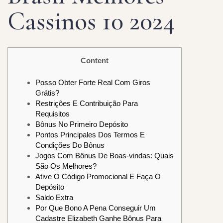
Cassinos 10 2024
Content
Posso Obter Forte Real Com Giros
Grátis?
Restrições E Contribuição Para
Requisitos
Bônus No Primeiro Depósito
Pontos Principales Dos Termos E
Condições Do Bônus
Jogos Com Bônus De Boas-vindas: Quais
São Os Melhores?
Ative O Código Promocional E Faça O
Depósito
Saldo Extra
Por Que Bono A Pena Conseguir Um
Cadastre Elizabeth Ganhe Bônus Para