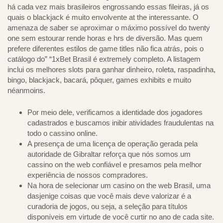
há cada vez mais brasileiros engrossando essas fileiras, já os
quais o blackjack é muito envolvente at the interessante. O
amenaza de saber se aproximar o máximo possível do twenty
one sem estourar rende horas e hrs de diversão. Mas quem
prefere diferentes estilos de game titles não fica atrás, pois o
catálogo do” “1xBet Brasil é extremely completo. A listagem
inclui os melhores slots para ganhar dinheiro, roleta, raspadinha,
bingo, blackjack, bacará, pôquer, games exhibits e muito
néanmoins.
Por meio dele, verificamos a identidade dos jogadores
cadastrados e buscamos inibir atividades fraudulentas na
todo o cassino online.
A presença de uma licença de operação gerada pela
autoridade de Gibraltar reforça que nós somos um
cassino on the web confiável e presamos pela melhor
experiência de nossos compradores.
Na hora de selecionar um casino on the web Brasil, uma
dasjenige coisas que você mais deve valorizar é a
curadoria de jogos, ou seja, a seleção para títulos
disponíveis em virtude de você curtir no ano de cada site.