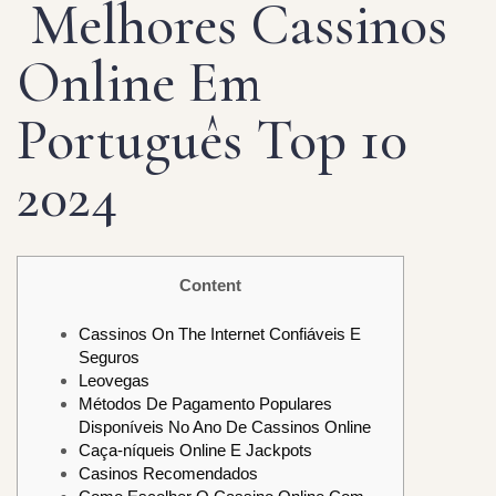
️ Melhores Cassinos
Online Em
Português Top 10
2024
Content
Cassinos On The Internet Confiáveis E
Seguros
Leovegas
Métodos De Pagamento Populares
Disponíveis No Ano De Cassinos Online
Caça-níqueis Online E Jackpots
Casinos Recomendados