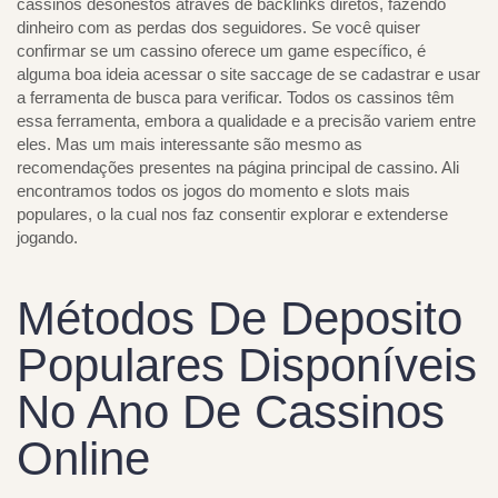
cassinos desonestos através de backlinks diretos, fazendo
dinheiro com as perdas dos seguidores. Se você quiser
confirmar se um cassino oferece um game específico, é
alguma boa ideia acessar o site saccage de se cadastrar e usar
a ferramenta de busca para verificar. Todos os cassinos têm
essa ferramenta, embora a qualidade e a precisão variem entre
eles. Mas um mais interessante são mesmo as
recomendações presentes na página principal de cassino. Ali
encontramos todos os jogos do momento e slots mais
populares, o la cual nos faz consentir explorar e extenderse
jogando.
Métodos De Deposito
Populares Disponíveis
No Ano De Cassinos
Online