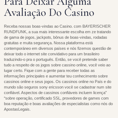
Para Deixar Alguma
Avaliação Do Casino
Receba nossas boas-vindas ao Casino. com BAYERISCHER
RUNDFUNK, a sua mais interessante escolha em ze tratando
de gama de jogos, jackpots, bônus de boas-vindas, rodadas
gratuitas e muita segurança. Nossa plataforma está
contemporáneo em diversos países e nós fizemos questão de
deixar todo o internet site convidativo para um brasileiro
traduzindo-o pra o português. Então, se você pretende saber
tudo a respeito de os jogos sobre cassino online, você veio ao
lugar certo. Fique com a gente para receber todas as
informações principales e aumentar teu conhecimento sobre
cassinos online e seus jogos. Os cassinos online no País e do
mundo são seguros sony ericsson você se cadastrar num site
confiável. Aspectos de cassinos confiáveis incluem licença”
“sobre operação, certificado SSL, provedores de games com
boa reputação e boas avaliações de especialistas como nós do
ApostasLegais.