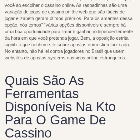
você ao escolher o cassino online. As raspadinhas são uma
variação de jogos de cassino on the web que são fáceis de
jogar elizabeth geram ótimos prêmios. Para os amantes dessa
opção, nós temos” “várias opções disponíveis e sempre há
uma boa oportunidade para limar e ganhar, independentemente
da hora em que você pretenda jogar. Bem, a oposição estrita
significa que nenhum site sobre apostas doméstico foi criado.
No entanto, não há lei contra jogadores no Brasil que usem
websites de apostas systems cassinos online estrangeiros.
Quais São As
Ferramentas
Disponíveis Na Kto
Para O Game De
Cassino