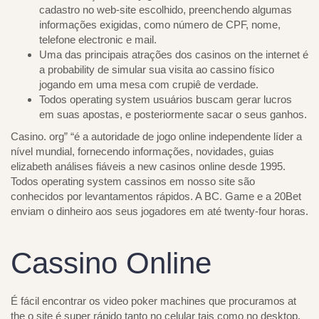
cadastro no web-site escolhido, preenchendo algumas
informações exigidas, como número de CPF, nome,
telefone electronic e mail.
Uma das principais atrações dos casinos on the internet é
a probability de simular sua visita ao cassino físico
jogando em uma mesa com crupiê de verdade.
Todos operating system usuários buscam gerar lucros
em suas apostas, e posteriormente sacar o seus ganhos.
Casino. org” “é a autoridade de jogo online independente líder a
nível mundial, fornecendo informações, novidades, guias
elizabeth análises fiáveis a new casinos online desde 1995.
Todos operating system cassinos em nosso site são
conhecidos por levantamentos rápidos. A BC. Game e a 20Bet
enviam o dinheiro aos seus jogadores em até twenty-four horas.
Cassino Online
É fácil encontrar os video poker machines que procuramos at
the o site é super rápido tanto no celular tais como no desktop.