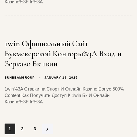
Казино%3F In%3A
1win Официальный Сайт
Букмекерской Конторы%3A Вход и
Зеркало Бк 1вин
SUNBEAMGROUP
JANUARY 19, 2025
1win%3A Ставки на Cпорт И Онлайн Казино Бонус 500%
Content Как Получить Доступ К 1win Бк И Онлайн
Казино%3F In%3A
1
2
3