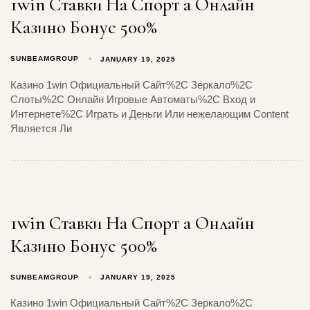
1win Ставки На Спорт а Онлайн
Казино Бонус 500%
SUNBEAMGROUP
JANUARY 19, 2025
Казино 1win Официальный Сайт%2C Зеркало%2C
Слоты%2C Онлайн Игровые Автоматы%2C Вход и
Интернете%2C Играть и Деньги Или нежелающим Content
Является Ли
1win Ставки На Спорт а Онлайн
Казино Бонус 500%
SUNBEAMGROUP
JANUARY 19, 2025
Казино 1win Официальный Сайт%2C Зеркало%2C