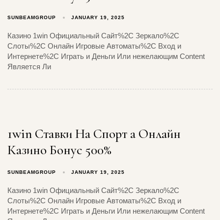
SUNBEAMGROUP
JANUARY 19, 2025
Казино 1win Официальный Сайт%2C Зеркало%2C
Слоты%2C Онлайн Игровые Автоматы%2C Вход и
Интернете%2C Играть и Деньги Или нежелающим Content
Является Ли
1win Ставки На Спорт а Онлайн
Казино Бонус 500%
Type and hit enter
SUNBEAMGROUP
JANUARY 19, 2025
Казино 1win Официальный Сайт%2C Зеркало%2C
Слоты%2C Онлайн Игровые Автоматы%2C Вход и
Интернете%2C Играть и Деньги Или нежелающим Content