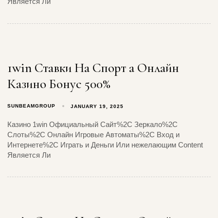
Является Ли
1win Ставки На Спорт а Онлайн
Казино Бонус 500%
SUNBEAMGROUP
JANUARY 19, 2025
Казино 1win Официальный Сайт%2C Зеркало%2C
Слоты%2C Онлайн Игровые Автоматы%2C Вход и
Интернете%2C Играть и Деньги Или нежелающим Content
Является Ли