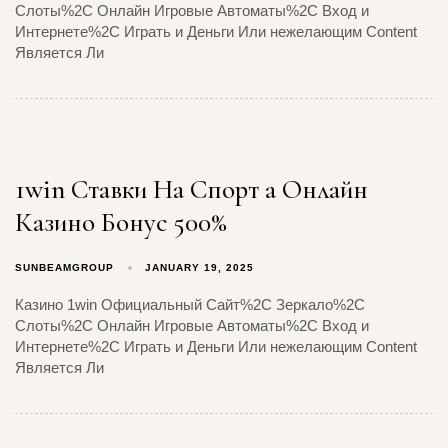
Слоты%2C Онлайн Игровые Автоматы%2C Вход и
Интернете%2C Играть и Деньги Или нежелающим Content
Является Ли
1win Ставки На Спорт а Онлайн
Казино Бонус 500%
SUNBEAMGROUP
JANUARY 19, 2025
Казино 1win Официальный Сайт%2C Зеркало%2C
Слоты%2C Онлайн Игровые Автоматы%2C Вход и
Интернете%2C Играть и Деньги Или нежелающим Content
Является Ли