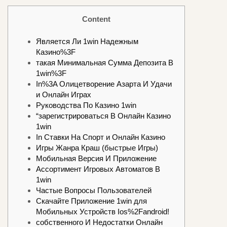
Content
Является Ли 1win Надежным
Казино%3F
такая Минимальная Сумма Депозита В
1win%3F
In%3A Олицетворение Азарта И Удачи
и Онлайн Играх
Руководства По Казино 1win
“зарегистрироваться В Онлайн Казино
1win
In Ставки На Спорт и Онлайн Казино
Игры Жанра Краш (быстрые Игры)
Мобильная Версия И Приложение
Ассортимент Игровых Автоматов В
1win
Частые Вопросы Пользователей
Скачайте Приложение 1win для
Мобильных Устройств Ios%2Fandroid!
собственного И Недостатки Онлайн