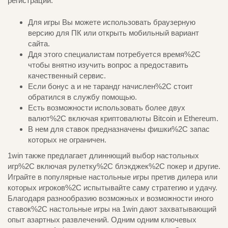
регистрации.
Для игры Вы можете использовать браузерную
версию для ПК или открыть мобильный вариант
сайта.
Ддя этого специалистам потребуется время%2C
чтобы внятно изучить вопрос а предоставить
качественный сервис.
Если бонус а и не тарандг начислен%2C стоит
обратился в службу помощью.
Есть возможности использовать более двух
валют%2C включая криптовалюты Bitcoin и Ethereum.
В нем для ставок предназначены фишки%2C запас
которых не ограничен.
1win также предлагает длиннющий выбор настольных
игр%2C включая рулетку%2C блэкджек%2C покер и другие.
Играйте в популярные настольные игры претив дилера или
которых игроков%2C испытывайте саму стратегию и удачу.
Благодаря разнообразию возможных и возможности иного
ставок%2C настольные игры на 1win дают захватывающий
опыт азартных развлечений. Одним одним ключевых