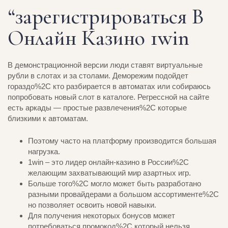
“зарегистрироваться В
Онлайн Казино 1win
В демонстрационной версии люди ставят виртуальные
рубли в слотах и за столами. Деморежим подойдет
гораздо%2C кто разбирается в автоматах или собираюсь
попробовать новый слот в каталоге. Регрессной на сайте
есть аркады — простые развлечения%2C которые
близкими к автоматам.
Поэтому часто на платформу производится большая
нагрузка.
1win – это лидер онлайн-казино в России%2C
желающим захватывающий мир азартных игр.
Больше того%2C могло может быть разработано
разными провайдерами а большом ассортименте%2C
но позволяет освоить новой навыки.
Для получения некоторых бонусов может
потребоваться промокод%2C который нельзя