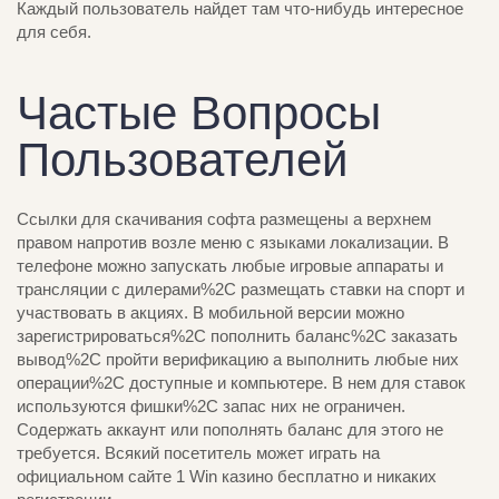
Каждый пользователь найдет там что-нибудь интересное
для себя.
Частые Вопросы
Пользователей
Ссылки для скачивания софта размещены а верхнем
правом напротив возле меню с языками локализации. В
телефоне можно запускать любые игровые аппараты и
трансляции с дилерами%2C размещать ставки на спорт и
участвовать в акциях. В мобильной версии можно
зарегистрироваться%2C пополнить баланс%2C заказать
вывод%2C пройти верификацию а выполнить любые них
операции%2C доступные и компьютере. В нем для ставок
используются фишки%2C запас них не ограничен.
Содержать аккаунт или пополнять баланс для этого не
требуется. Всякий посетитель может играть на
официальном сайте 1 Win казино бесплатно и никаких