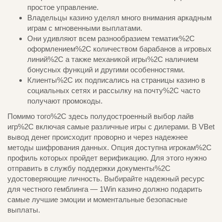
простое управление.
Владельцы казино уделял много внимания аркадным
играм с мгновенными выплатами.
Они удивляют всем разнообразием тематик%2C
оформлением%2C количеством барабанов а игровых
линий%2C а также механикой игры%2C наличием
бонусных функций и другими особенностями.
Клиенты%2C их подписались на страницы казино в
социальных сетях и рассылку на почту%2C часто
получают промокоды.
Помимо того%2C здесь полудостроенный выбор лайв
игр%2C включая самые различные игры с дилерами. В VBet
вывод денег происходит проворно и через надежнее
методы шифрования данных. Опция доступна игрокам%2C
профиль которых пройдет верификацию. Для этого нужно
отправить в службу поддержки документы%2C
удостоверяющие личность. Выбирайте надежный ресурс
для честного гемблинга — 1Win казино должно подарить
самые лучшие эмоции и моментальные безопасные
выплаты.