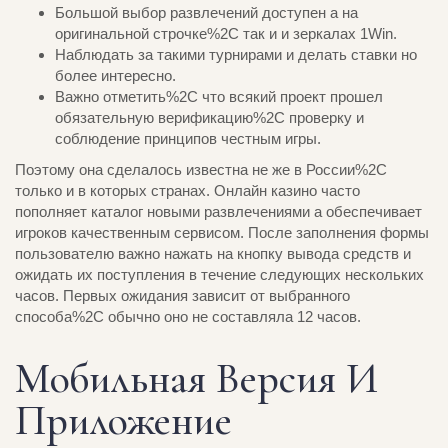
Большой выбор развлечений доступен а на
оригинальной строчке%2C так и и зеркалах 1Win.
Наблюдать за такими турнирами и делать ставки но
более интересно.
Важно отметить%2C что всякий проект прошел
обязательную верификацию%2C проверку и
соблюдение принципов честным игры.
Поэтому она сделалось известна не же в России%2C
только и в которых странах. Онлайн казино часто
пополняет каталог новыми развлечениями а обеспечивает
игроков качественным сервисом. После заполнения формы
пользователю важно нажать на кнопку вывода средств и
ожидать их поступления в течение следующих нескольких
часов. Первых ожидания зависит от выбранного
способа%2C обычно оно не составляла 12 часов.
Мобильная Версия И
Приложение