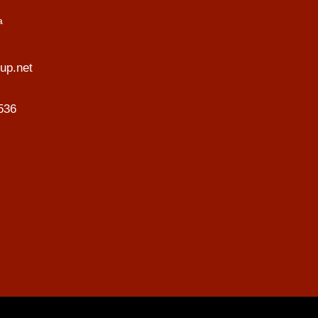
a
p.net
536