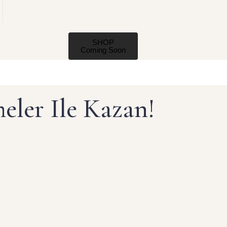
SHOP
Coming Soon
ler Ile Kazan!