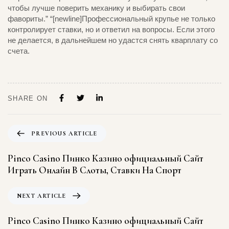
чтобы лучше поверить механику и выбирать свои
фавориты.” “[newline]Профессиональный крупье не только
контролирует ставки, но и ответил на вопросы. Если этого
не делается, в дальнейшем но удастся снять кварплату со
счета.
SHARE ON
PREVIOUS ARTICLE
Pinco Casino Пинко Казино официальный Сайт
Играть Онлайн В Слоты, Ставки На Спорт
NEXT ARTICLE
Pinco Casino Пинко Казино официальный Сайт