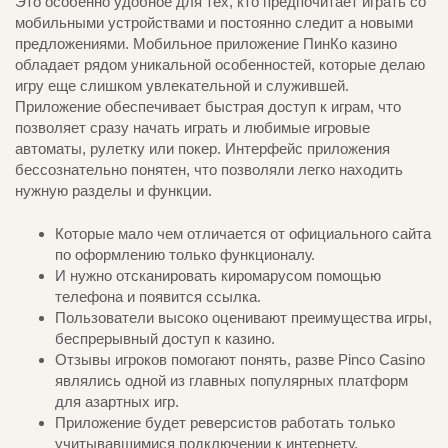
Это особенно удобное для тех, кто предпочитает играть со
мобильными устройствами и постоянно следит а новыми
предложениями. Мобильное приложение ПинКо казино
обладает рядом уникальной особенностей, которые делаю
игру еще слишком увлекательной и служившей.
Приложение обеспечивает быстрая доступ к играм, что
позволяет сразу начать играть и любимые игровые
автоматы, рулетку или покер. Интерфейс приложения
бессознательно понятен, что позволяли легко находить
нужную разделы и функции.
Которые мало чем отличается от официального сайта
по оформлению только функционалу.
И нужно отсканировать киромарусом помощью
телефона и появится ссылка.
Пользователи высоко оценивают преимущества игры,
беспрерывный доступ к казино.
Отзывы игроков помогают понять, разве Pinco Casino
являлись одной из главных популярных платформ
для азартных игр.
Приложение будет реверсистов работать только
учитывавшимися подключении к интернету.