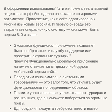
В оформлении использованы” “эти же яркие цвет, а главный
акцент в интерфейсе сделан на каталоге со игровыми
автоматами. Приложение, как и сайт, адаптировано к
многим языковым версиям. И первую очередь это
затрагивает операционную систему — она может быть
версии 8. 0 и выше.
Эксклавов функционал приложения позволяет
быстро обратиться и службу поддержки или
проверить актуальные турниры.”
“[newline]Функционально мобильное приложение
ничем не отличается от десктопной одноиз
мобильной версии сайта.
Перед этим ознакомьтесь с системными
требованиями — это залог того, что утилита будет
функционировать определенным образом.
Примите участие в наших увлекательных турнирах и
розыгрышах, где вы сможете побороться за огромные
призы.
Ддя создания аккаунта требуются ввести номер