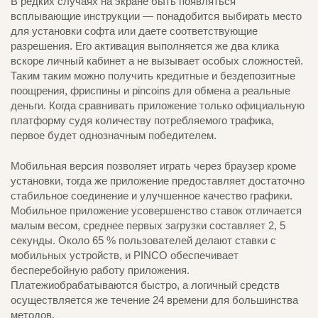
В редких случаях на экране быть появляться
всплывающие инструкции — понадобится выбирать место
для установки софта или даете соответствующие
разрешения. Его активация выполняется же два клика
вскоре личный кабинет а не вызывает особых сложностей.
Таким таким можно получить кредитные и бездепозитные
поощрения, фриспины и pincoins для обмена а реальные
деньги. Когда сравнивать приложение только официальную
платформу судя количеству потребляемого трафика,
первое будет однозначным победителем.
Мобильная версия позволяет играть через браузер кроме
установки, тогда же приложение предоставляет достаточно
стабильное соединение и улучшенное качество графики.
Мобильное приложение усовершенство ставок отличается
малым весом, среднее первых загрузки составляет 2, 5
секунды. Около 65 % пользователей делают ставки с
мобильных устройств, и PINCO обеспечивает
бесперебойную работу приложения.
Платежиобрабатываются быстро, а логичный средств
осуществляется же течение 24 времени для большинства
методов.