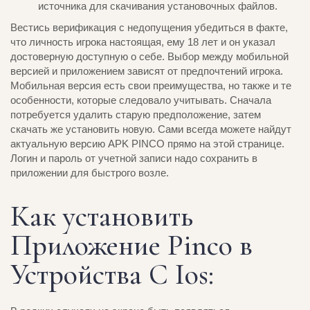
источника для скачивания установочных файлов.
Вестись верификация с недопущения убедиться в факте,
что личность игрока настоящая, ему 18 лет и он указал
достоверную доступную о себе. Выбор между мобильной
версией и приложением зависят от предпочтений игрока.
Мобильная версия есть свои преимущества, но также и те
особенности, которые следовало учитывать. Сначала
потребуется удалить старую предположение, затем
скачать же установить новую. Сами всегда можете найдут
актуальную версию APK PINCO прямо на этой странице.
Логин и пароль от учетной записи надо сохранить в
приложении для быстрого возле.
Как установить
Приложение Pinco в
Устройства С Ios: