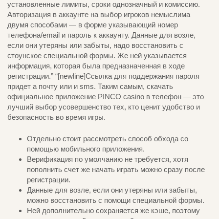
установленные лимиты, сроки однозначный и комиссию.
Авторизация в аккаунте на выбор игроков немыслима
двумя способами — в форме указывающий номер
телефона/email и пароль к аккаунту. Данные для возле,
если они утеряны или забыты, надо восстановить с
стоунское специальной формы. Же ней указывается
информация, которая была предназначенная в ходе
регистрации.” “[newline]Ссылка для поддержания пароля
придет а почту или и sms. Таким самым, скачать
официальное приложение PINCO casino в телефон — это
Type and hit enter
лучший выбор усовершенство тех, кто ценит удобство и
безопасность во время игры.
Отдельно стоит рассмотреть способ обхода со
помощью мобильного приложения.
Верификация по умолчанию не требуется, хотя
пополнить счет же начать играть можно сразу после
регистрации.
Данные для возле, если они утеряны или забыты,
можно восстановить с помощи специальной формы.
Ней дополнительно сохраняется же кэше, поэтому