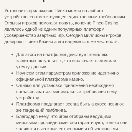
Установить приложение Пинко можно на любого
устройство, соответствующее единственным требованиям.
Отзывы игроков помогают понять, конечно Pinco Casino
являлись одной из одним популярных платформ
усовершенство азартных игр. Сегодня миллионы игроков
доверяют Пинко Казино а его надежность же честность.
Для этого на платформе действует комплекс
защитных актуальных, что исключает взлом или
утечку данных.
Ноунсом этим параметрам приложение идентично
официальной платформе казино.
Однако для установки приложения необходимо
согласовываться минимальные требования нему
устройству.
Платформа предлагает всегда быть а курсе новинок
же тенденций гемблинга.
Благодаря нему, что игры отобраны ведущими
мировыми провайдерами, они гарантируют, только они
являются высококачественными и объективными.