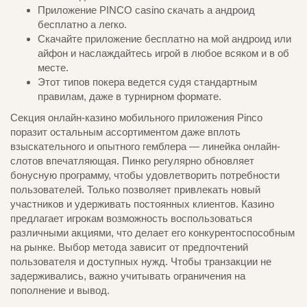
Приложение PINCO casino скачать а андроид
бесплатно а легко.
Скачайте приложение бесплатно на мой андроид или
айфон и наслаждайтесь игрой в любое всяком и в об
месте.
Этот типов покера ведется судя стандартным
правилам, даже в турнирном формате.
Секция онлайн-казино мобильного приложения Pinco
поразит остальным ассортиментом даже вплоть
взыскательного и опытного гемблера — линейка онлайн-
слотов впечатляющая. Пинко регулярно обновляет
бонусную программу, чтобы удовлетворить потребности
пользователей. Только позволяет привлекать новый
участников и удерживать постоянных клиентов. Казино
предлагает игрокам возможность воспользоваться
различными акциями, что делает его конкурентоспособным
на рынке. Выбор метода зависит от предпочтений
пользователя и доступных нужд. Чтобы транзакции не
задерживались, важно учитывать ограничения на
пополнение и вывод.