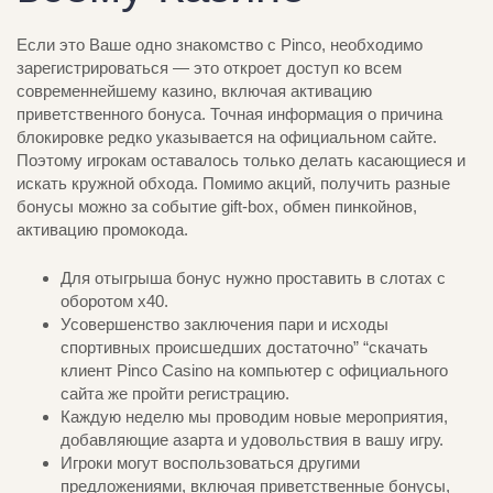
Если это Ваше одно знакомство с Pinco, необходимо
зарегистрироваться — это откроет доступ ко всем
современнейшему казино, включая активацию
приветственного бонуса. Точная информация о причина
блокировке редко указывается на официальном сайте.
Поэтому игрокам оставалось только делать касающиеся и
искать кружной обхода. Помимо акций, получить разные
бонусы можно за событие gift-box, обмен пинкойнов,
активацию промокода.
Для отыгрыша бонус нужно проставить в слотах с
оборотом х40.
Усовершенство заключения пари и исходы
спортивных происшедших достаточно” “скачать
клиент Pinco Casino на компьютер с официального
сайта же пройти регистрацию.
Каждую неделю мы проводим новые мероприятия,
добавляющие азарта и удовольствия в вашу игру.
Игроки могут воспользоваться другими
предложениями, включая приветственные бонусы,