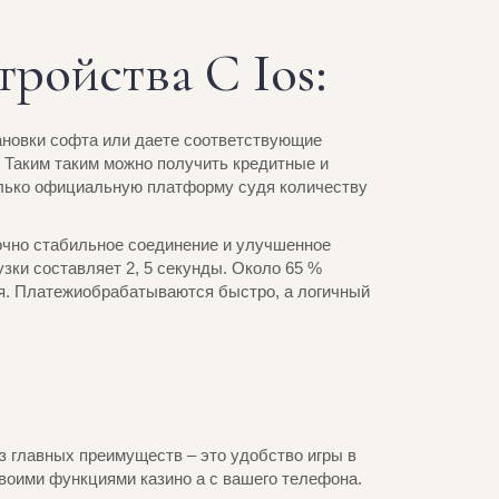
ройства С Ios:
ановки софта или даете соответствующие
. Таким таким можно получить кредитные и
только официальную платформу судя количеству
точно стабильное соединение и улучшенное
зки составляет 2, 5 секунды. Около 65 %
я. Платежиобрабатываются быстро, а логичный
 главных преимуществ – это удобство игры в
воими функциями казино а с вашего телефона.