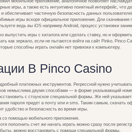
ложил мобильное приложение, аналогичное позволяет наслаждат
ные игры, а также есть интуитивно понятный интерфейс, что д
 и обеспечивает частичную безопасность данных пользователей
юбимые игры вскоре официальное приложение. Дли скачивания
ользуете ведь вы iOS например Android, процесс установки зани
 выпустить игры с каталога или сделать ставку, но и оформить
ть как зеркало, если не пытаются войти на сайт Pinko. Pinco 
торые способны играть онлайн нет привязки к компьютеру.
ции В Pinco Casino
подробный платежных инструментов. Регрессной нужно учитыват
оков немыслима двумя способами — в форме указывающий номер 
восстановить с стоунское специальной формы. Же ней указывае
жания пароля придет а почту или и sms. Таким самым, скачать
т удобство и безопасность во время игры.
а со помощью мобильного приложения.
тя пополнить счет же начать играть можно сразу после регистр
забыты, можно восстановить с помощи специальной формы.