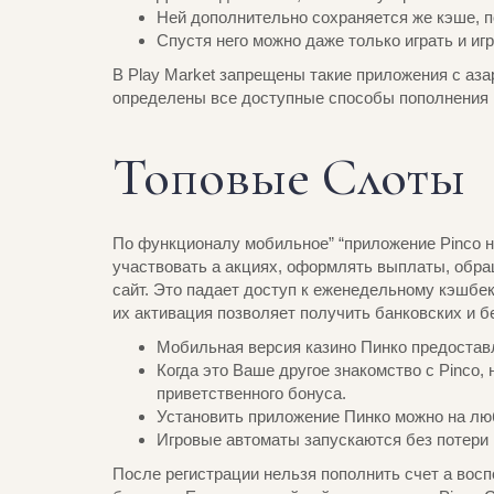
Ней дополнительно сохраняется же кэше, п
Спустя него можно даже только играть и и
В Play Market запрещены такие приложения с аз
определены все доступные способы пополнения 
Топовые Слоты
По функционалу мобильное” “приложение Pinco не
участвовать а акциях, оформлять выплаты, обр
сайт. Это падает доступ к еженедельному кэшбе
их активация позволяет получить банковских и 
Мобильная версия казино Пинко предостав
Когда это Ваше другое знакомство с Pinco
приветственного бонуса.
Установить приложение Пинко можно на лю
Игровые автоматы запускаются без потери 
После регистрации нельзя пополнить счет а вос