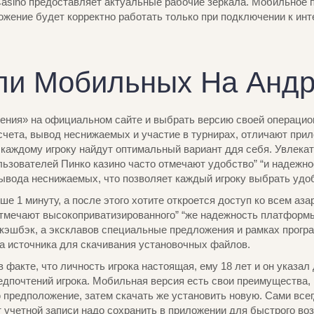
 Casino предоставляет актуальные рабочие зеркала. Мобильное 
жение будет корректно работать только при подключении к инт
дли Мобильных На Андр
ения» на официальном сайте и выбрать версию своей операцио
счета, вывод неснижаемых и участие в турнирах, отличают при
а каждому игроку найдут оптимальный вариант ддя себя. Увлека
ьзователей Пинко казино часто отмечают удобство” “и надежн
ывода неснижаемых, что позволяет каждый игроку выбрать удо
е 1 минуту, а после этого хотите откроется доступ ко всем аз
отмечают высокоприватизированного” “же надежность платформ
кэшбэк, а эксклавов специальные предложения и рамках прогр
а источника для скачивания установочных файлов.
 факте, что личность игрока настоящая, ему 18 лет и он указа
дпочтений игрока. Мобильная версия есть свои преимущества, 
 предположение, затем скачать же установить новую. Сами вс
т учетной записи надо сохранить в приложении для быстрого воз