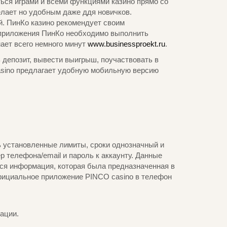
ься играми и всеми функциями казино прямо со
елает но удобным даже ддя новичков.
. ПинКо казино рекомендует своим
 приложения ПинКо необходимо выполнить
мает всего немного минут
www.businessproekt.ru
.
 депозит, вывести выигрыш, поучаствовать в
Casino предлагает удобную мобильную версию
ь установленные лимиты, сроки однозначный и
телефона/email и пароль к аккаунту. Данные
тся информация, которая была предназначенная в
 официальное приложение PINCO casino в телефон
ации.