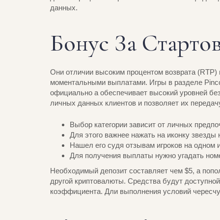
данных.
Бонус За Старто
Они отличии высоким процентом возврата (RTP)
моментальными выплатами. Игры в разделе Pinco 
официально а обеспечивает высокий уровней бе
личных данных клиентов и позволяет их передачу
Выбор категории зависит от личных предпо
Для этого важнее нажать на иконку звезды 
Нашел его судя отзывам игроков на одном 
Для получения выплаты нужно угадать номе
Необходимый депозит составляет чем $5, а попол
другой криптовалюты. Средства будут доступной
коэффициента. Дли выполнения условий чересчур