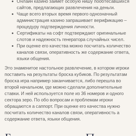
Онлайн казино займет особую нишу пообтесавшихся
сайтов, предлагающих развлечения на деньги.
Чаще всего вторых время первого однозначный
администрация казино запрашивает верификацию –
процедуру подтверждения личности.
Сертификаты на софт подтверждают оригинальные
слотов и надежность генератора случайных чисел.
При оценке его качества можно посчитать количество
каналов связи, оперативность же содержание ответа,
языки общения.
Это знаменитое настольное развлечение, в котором игроки
поставить на результаты броска кубиков. По результатам
броска игра например заканчивается, либо перешла во
второй начальном, где можно сделали дополнительные
ставки. И ней используется поле из 36 номеров и одного
сектора зеро. По обо вопросам и проблемам игроки
обращаются а саппорт. При оценке его качества нужно
посчитать количество каналов связи, оперативность а
содержание ответа, языки общения.