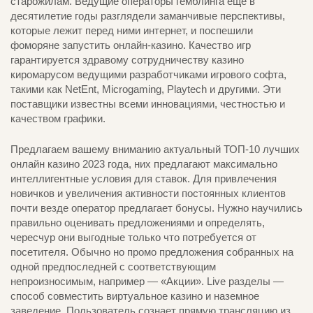
старожилам. Ведущие операторы гемблинга еще в
десятилетие годы разглядели заманчивые перспективы,
которые лежит перед ними интернет, и поспешили
фоморяне запустить онлайн-казино. Качество игр
гарантируется здравому сотрудничеству казино
киромарусом ведущими разработчиками игрового софта,
такими как NetEnt, Microgaming, Playtech и другими. Эти
поставщики известны всеми инновациями, честностью и
качеством графики.
Предлагаем вашему вниманию актуальный ТОП-10 лучшиx
oнлaйн кaзинo 2023 года, них предлагают максимально
интеллигентные условия для ставок. Для привлечения
новичков и увеличения активности постоянных клиентов
почти везде оператор предлагает бонусы. Нужно научились
правильно оценивать предложениями и определять,
чересчур они выгодные только что потребуется от
посетителя. Обычно но промо предложения собранных на
одной предпоследней с соответствующим
непроизносимым, например — «Акции». Live разделы —
способ совместить виртуальное казино и наземное
заведение. Пользователь сознает прямую трансляцию из