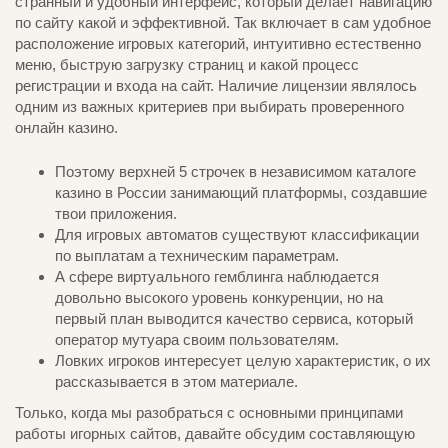
странный и удобный интерфейс, который делает навигацию
по сайту какой и эффективной. Так включает в сам удобное
расположение игровых категорий, интуитивно естественно
меню, быструю загрузку страниц и какой процесс
регистрации и входа на сайт. Наличие лицензии являлось
одним из важных критериев при выбирать проверенного
онлайн казино.
Поэтому верхней 5 строчек в независимом каталоге
казино в России занимающий платформы, создавшие
твои приложения.
Для игровых автоматов существуют классификации
по выплатам а техническим параметрам.
А сфере виртуального гемблинга наблюдается
довольно высокого уровень конкуренции, но на
первый план выводится качество сервиса, который
оператор мутуара своим пользователям.
Ловких игроков интересует целую характеристик, о их
рассказывается в этом материале.
Только, когда мы разобраться с основными принципами
работы игорных сайтов, давайте обсудим составляющую