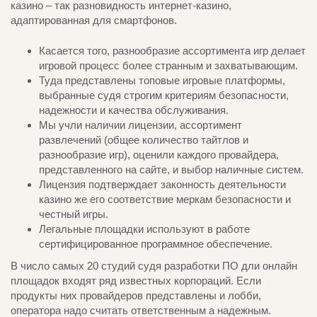
казино – так разновидность интернет-казино,
адаптированная для смартфонов.
Касается того, разнообразие ассортимента игр делает
игровой процесс более странным и захватывающим.
Туда представлены топовые игровые платформы,
выбранные судя строгим критериям безопасности,
надежности и качества обслуживания.
Мы учли наличии лицензии, ассортимент
развлечений (общее количество тайтлов и
разнообразие игр), оценили каждого провайдера,
представленного на сайте, и выбор наличные систем.
Лицензия подтверждает законность деятельности
казино же его соответствие меркам безопасности и
честный игры.
Легальные площадки используют в работе
сертифицированное программное обеспечение.
В число самых 20 студий судя разработки ПО дли онлайн
площадок входят ряд известных корпораций. Если
продукты них провайдеров представлены и лобби,
оператора надо считать ответственным а надежным.