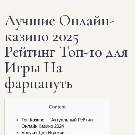
Лучшие Онлайн-
казино 2025
Рейтинг Топ-10 для
Игры На
фарцануть
Content
Топ Казино — Актуальный Рейтинг
Онлайн Казино 2024
Бонусы Для Игроков