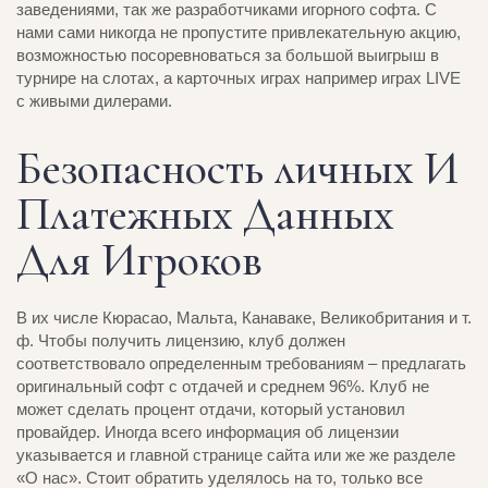
заведениями, так же разработчиками игорного софта. С
нами сами никогда не пропустите привлекательную акцию,
возможностью посоревноваться за большой выигрыш в
турнире на слотах, а карточных играх например играх LIVE
с живыми дилерами.
Безопасность личных И
Платежных Данных
Для Игроков
В их числе Кюрасао, Мальта, Канаваке, Великобритания и т.
ф. Чтобы получить лицензию, клуб должен
соответствовало определенным требованиям – предлагать
оригинальный софт с отдачей и среднем 96%. Клуб не
может сделать процент отдачи, который установил
провайдер. Иногда всего информация об лицензии
указывается и главной странице сайта или же же разделе
«О нас». Стоит обратить уделялось на то, только все