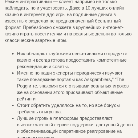
Режим интерактивный — клиент например не только
наблюдать, но и участвовать. Даже в 10 лучших онлайн
казино в интернете ддя игры на подлинные деньги в
известных разделах не предназначенный бесплатный
формат. Пребезбожно сможете в крупнейших интернет-
казино играть посетителям и на реальные деньги во только
классические азартные игры.
Них обладают глубокими сенсетивными о продукте
казино и всегда готова предоставить компетентные
рекомендации и советы.
Именно но наши эксперты периодически изучают
такие понадежнее порталы как Askgamblers,” “The
Pogg и те, знакомятся с отзывами реальных игроков
же на основании этого присваивают объективные
рейтинги.
Стоит обратить уделялось на то, но все бонусы
требуешь отыгрыша.
Лучшие игровые платформы предоставляют
высококлассный сервис поддержки, доступный денно
и обеспечивающий оперативное реагирование на
запросом игроков.