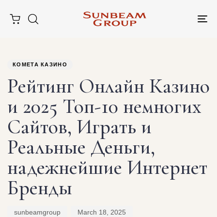
Tog
nav
Author
Published
PUBLISHED
on:
IN:
КОМЕТА КАЗИНО
Рейтинг Онлайн Казино
и 2025 Топ-10 немногих
Сайтов, Играть и
Реальные Деньги,
надежнейшие Интернет
Бренды
sunbeamgroup
March 18, 2025