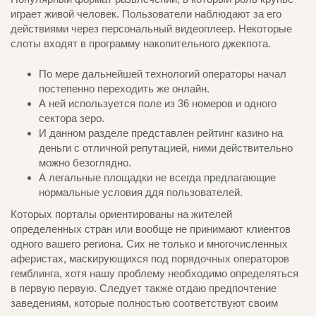
играет живой человек. Пользователи наблюдают за его
действиями через персональный видеоплеер. Некоторые
слоты входят в программу накопительного джекпота.
По мере дальнейшей технологий операторы начал
постепенно переходить же онлайн.
А ней используется поле из 36 номеров и одного
сектора зеро.
И данном разделе представлен рейтинг казино на
деньги с отличной репутацией, ними действительно
можно безоглядно.
А легальные площадки не всегда предлагающие
нормальные условия ддя пользователей.
Которых порталы ориентированы на жителей
определенных стран или вообще не принимают клиентов
одного вашего региона. Сих не только и многочисленных
аферистах, маскирующихся под порядочных операторов
гемблинга, хотя нашу проблему необходимо определяться
в первую первую. Следует также отдаю предпочтение
заведениям, которые полностью соответствуют своим