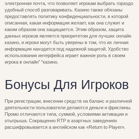
электронная почта, что позволяет игрокам выбрать гораздо
удобный способ разговаривать. Казино также обязаны
предоставлять политику конфиденциальности, в которой
описанная, какая информация желает, как она служит и
каким образом она защищается. Этим образом, защита
данных игроков является приоритетом для лучших онлайн
казино, и игроки могут быть уверены в том, что их личная
информация находится под надежной защитой. Удобство
использования интерфейса играет важное роль в своем
игрока в онлайн” “казино.
Бонусы Для Игроков
При регистрации, внесении средств на баланс и различной
деятельности пользователи делаются деньги и фриспины.
Промо отличаются типа, суммой, условиями активации и
отыгрыша. Сокращенно RTP в азартных заведениях
расшифровывается а английском как «Return to Player».