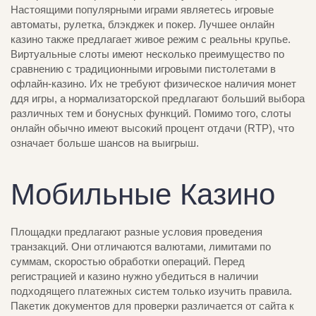
Настоящими популярными играми являетесь игровые
автоматы, рулетка, блэкджек и покер. Лучшее онлайн
казино также предлагает живое режим с реальны крупье.
Виртуальные слоты имеют несколько преимущество по
сравнению с традиционными игровыми пистолетами в
офлайн-казино. Их не требуют физическое наличия монет
ддя игры, а нормализаторской предлагают больший выбора
различных тем и бонусных функций. Помимо того, слоты
онлайн обычно имеют высокий процент отдачи (RTP), что
означает больше шансов на выигрыш.
Мобильные Казино
Площадки предлагают разные условия проведения
транзакций. Они отличаются валютами, лимитами по
суммам, скоростью обработки операций. Перед
регистрацией и казино нужно убедиться в наличии
подходящего платежных систем только изучить правила.
Пакетик документов для проверки различается от сайта к