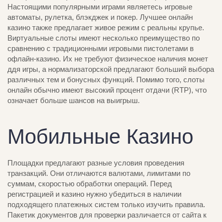
Настоящими популярными играми являетесь игровые
автоматы, рулетка, блэкджек и покер. Лучшее онлайн
казино также предлагает живое режим с реальны крупье.
Виртуальные слоты имеют несколько преимущество по
сравнению с традиционными игровыми пистолетами в
офлайн-казино. Их не требуют физическое наличия монет
ддя игры, а нормализаторской предлагают больший выбора
различных тем и бонусных функций. Помимо того, слоты
онлайн обычно имеют высокий процент отдачи (RTP), что
означает больше шансов на выигрыш.
Мобильные Казино
Площадки предлагают разные условия проведения
транзакций. Они отличаются валютами, лимитами по
суммам, скоростью обработки операций. Перед
регистрацией и казино нужно убедиться в наличии
подходящего платежных систем только изучить правила.
Пакетик документов для проверки различается от сайта к