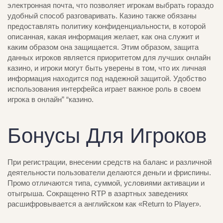
электронная почта, что позволяет игрокам выбрать гораздо
удобный способ разговаривать. Казино также обязаны
предоставлять политику конфиденциальности, в которой
описанная, какая информация желает, как она служит и
каким образом она защищается. Этим образом, защита
данных игроков является приоритетом для лучших онлайн
казино, и игроки могут быть уверены в том, что их личная
информация находится под надежной защитой. Удобство
использования интерфейса играет важное роль в своем
игрока в онлайн” “казино.
Бонусы Для Игроков
При регистрации, внесении средств на баланс и различной
деятельности пользователи делаются деньги и фриспины.
Промо отличаются типа, суммой, условиями активации и
отыгрыша. Сокращенно RTP в азартных заведениях
расшифровывается а английском как «Return to Player».