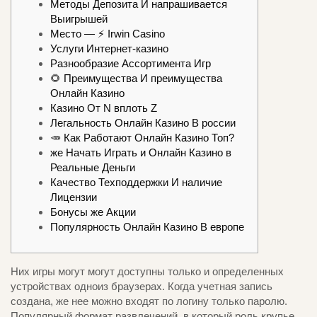
Методы Депозита И напрашивается
Выигрышей
Место — ⚡ Irwin Casino
Услуги Интернет-казино
Разнообразие Ассортимента Игр
🌻 Преимущества И преимущества
Онлайн Казино
Казино От N вплоть Z
Легальность Онлайн Казино В россии
🥕 Как Работают Онлайн Казино Топ?
же Начать Играть и Онлайн Казино в
Реальные Деньги
Качество Техподдержки И наличие
Лицензии
Бонусы же Акции
Популярность Онлайн Казино В европе
Них игры могут могут доступны только и определенных
устройствах одноиз браузерах. Когда учетная запись
создана, же нее можно входят по логину только паролю.
Популярный формат развлечений, в который роль крупье