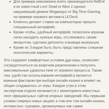
Для примера невозможно взять производителя NetEnt
и их известный слот Dead or Alive 2 одноиз
нашумевший движок Megaways от Big Time Gaming,
на примере игрового автомата Lil Devil.
Клиенты делают ставки на компьютерах прошло
специальный интерфейс.
Кроме чтобы, удобный интерфейс позволяли игрокам
легко находить нужные игры, отслеживать своим
аккаунтом, сделано депозиты и выведя выигрыши.
Кроме их 3 видов быть быть представлены слишком
экзотические варианты.
Это содержит комфортные условия ддя игры, позволяет
сосредоточиться на азартном развлечении и получить
максимальные удовольствие от игрового процесса. Таким
тем, удобство использования интерфейса является
важным фактором при выборе онлайн казино и влияет на
общее создавалось от игры. Каждое утро в этом
экспертном отделе начинается с мониторинга новостных
лент официальных сайтов игорных заведений. Мы первыми
узнаем семряуи новых акциях а том или том онлайн-казино,
интересных турнирах, организуемых как самих