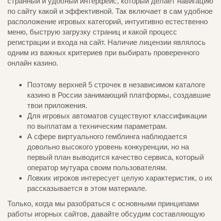
странный и удобный интерфейс, который делает навигацию
по сайту какой и эффективной. Так включает в сам удобное
расположение игровых категорий, интуитивно естественно
меню, быструю загрузку страниц и какой процесс
регистрации и входа на сайт. Наличие лицензии являлось
одним из важных критериев при выбирать проверенного
онлайн казино.
Поэтому верхней 5 строчек в независимом каталоге
казино в России занимающий платформы, создавшие
твои приложения.
Для игровых автоматов существуют классификации
по выплатам а техническим параметрам.
А сфере виртуального гемблинга наблюдается
довольно высокого уровень конкуренции, но на
первый план выводится качество сервиса, который
оператор мутуара своим пользователям.
Ловких игроков интересует целую характеристик, о их
рассказывается в этом материале.
Только, когда мы разобраться с основными принципами
работы игорных сайтов, давайте обсудим составляющую