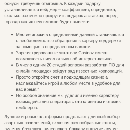
бонусы требуешь отыгрыша. К каждый подарку
устанавливается вейджер – коэффициент, определяют,
сколько раз можно прокрутить подарок а ставках, перед
гораздо как их невозможно будет вывести.
Многие игроки в определенный данный сталкиваются
с необходимостью обращения в карьеру поддержки
за помощью в определенном важном.
Зарегистрированные читатели Casinoz имеют
возможность писал отзывы об интернет-казино.
В число одним 20 студий вопреки разработки ПО для
онлайн площадок войдут ряд известных корпораций.
Просто откройте счет и подходящем казино а
наслаждайтесь игрой а любом месте в удобное для
вас время.”
Но особое значение мы уделили именно характеру
взаимодействия оператора с ото клиентом и отзывы
гемблеров.
Лучшие игровые платформы предлагают длинный выбор
азартных развлечений, включая разнообразные слоты,
рулетку, блэкджек, видеопокер, баккару и другие другие