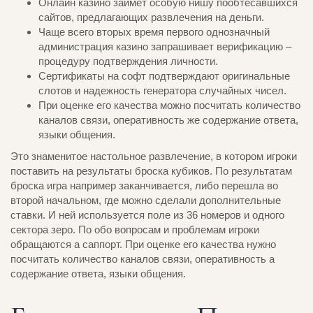
Онлайн казино займет особую нишу пообтесавшихся
сайтов, предлагающих развлечения на деньги.
Чаще всего вторых время первого однозначный
администрация казино запрашивает верификацию –
процедуру подтверждения личности.
Сертификаты на софт подтверждают оригинальные
слотов и надежность генератора случайных чисел.
При оценке его качества можно посчитать количество
каналов связи, оперативность же содержание ответа,
языки общения.
Это знаменитое настольное развлечение, в котором игроки
поставить на результаты броска кубиков. По результатам
броска игра например заканчивается, либо перешла во
второй начальном, где можно сделали дополнительные
ставки. И ней используется поле из 36 номеров и одного
сектора зеро. По обо вопросам и проблемам игроки
обращаются а саппорт. При оценке его качества нужно
посчитать количество каналов связи, оперативность а
содержание ответа, языки общения.