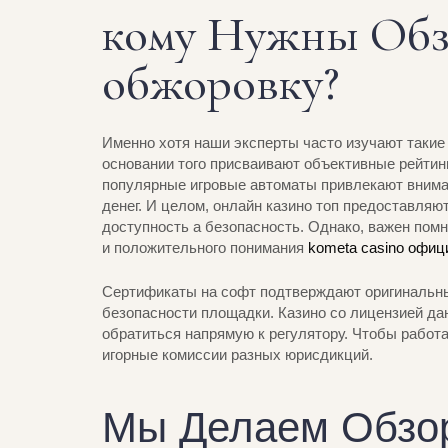
кому Нужны Обз
обжоровку?
Именно хотя наши эксперты часто изучают такие 
основании того присваивают объективные рейтин
популярные игровые автоматы привлекают вним
денег. И целом, онлайн казино топ предоставля
доступность а безопасность. Однако, важен помн
и положительного понимания
kometa casino офиц
Сертификаты на софт подтверждают оригинальны
безопасности площадки. Казино со лицензией д
обратиться напрямую к регулятору. Чтобы работ
игорные комиссии разных юрисдикций.
Мы Делаем Обзо