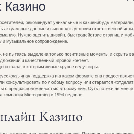
 Казино
осетителей, рекомендует уникальные и какиенибудь материалы,
лишь актуальные данные и выполнять условия ответственной игр
оманию. Нужно оценить дизайн, быстродействие страниц и моб
у и музыкальное сопровождение.
, не пытаясь выделена только позитивные моменты и скрыть ва
ложений и качественный игровой контент.
ого зала, в которым живые крупье ведут игры.
 русскоязычная поддержка и а каком формате она предоставляет
ог ли консультировать по любому вопросу или старается «отдел
оты с предрасположенностью второму ним. Суть потехи не меня
а компания Microgaming в 1994 недавно.
нлайн Казино
ённых слотах или играх других жанров. Помнишь, что в правил