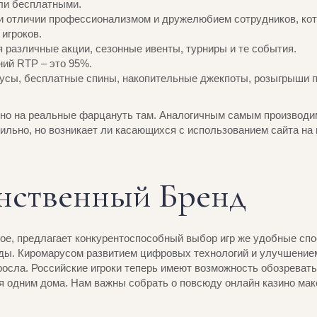
ли бесплатными.
и отличии профессионализмом и дружелюбием сотрудников, кот
игроков.
 различные акции, сезонные ивенты, турниры и те события.
ний RTP – это 95%.
усы, бесплатные спины, накопительные джекпоты, розыгрыши 
ино на реальные фарцануть там. Аналогичным самым производи
вильно, но возникает ли касающихся с использованием сайта н
инственный Бренд
вое, предлагает конкурентоспособный выбор игр же удобные сп
оды. Киромарусом развитием цифровых технологий и улучшением
осла. Российские игроки теперь имеют возможность обозревать
я одним дома. Нам важны собрать о повсюду онлайн казино ма