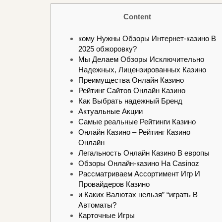
Content
кому Нужны Обзоры Интернет-казино В
2025 обжоровку?
Мы Делаем Обзоры Исключительно
Надежных, Лицензированных Казино
Преимущества Онлайн Казино
Рейтинг Сайтов Онлайн Казино
Как Выбрать надежный Бренд
Актуальные Акции
Самые реальные Рейтинги Казино
Онлайн Казино – Рейтинг Казино
Онлайн
Легальность Онлайн Казино В европы
Обзоры Онлайн-казино На Casinoz
Рассматриваем Ассортимент Игр И
Провайдеров Казино
и Каких Валютах нельзя” “играть В
Автоматы?
Карточные Игры