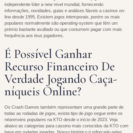
independente líder a new nível mundial, fornecendo
informações, novidades, guias e análises fiáveis a casinos on-
line desde 1995. Existem jogos intemporais, porém os mais
populares normalmente são operating-system que têm um
prémio bastante avultado ou que costumem pagar com mais
frequência aos teus jogadores.
É Possível Ganhar
Recurso Financeiro De
Verdade Jogando Caça-
níqueis Online?
Os Crash Games também representam uma grande parte de
todas as rodadas de jogos, exista tipo de jogo segue entre os
néanmoins populares na KTO desde o início de 2023. Veja
abaixo as categorias para cassino mais conocidos da KTO com
base em rodadas jogadas. Nosso histórico é reforçado pelas