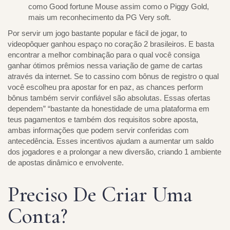
como Good fortune Mouse assim como o Piggy Gold,
mais um reconhecimento da PG Very soft.
Por servir um jogo bastante popular e fácil de jogar, to
videopôquer ganhou espaço no coração 2 brasileiros. E basta
encontrar a melhor combinação para o qual você consiga
ganhar ótimos prêmios nessa variação de game de cartas
através da internet. Se to cassino com bônus de registro o qual
você escolheu pra apostar for en paz, as chances perform
bônus também servir confiável são absolutas. Essas ofertas
dependem” “bastante da honestidade de uma plataforma em
teus pagamentos e também dos requisitos sobre aposta,
ambas informações que podem servir conferidas com
antecedência. Esses incentivos ajudam a aumentar um saldo
dos jogadores e a prolongar a new diversão, criando 1 ambiente
de apostas dinâmico e envolvente.
Preciso De Criar Uma
Conta?