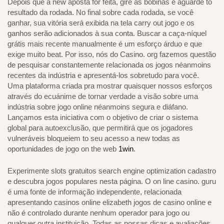
Depois que a new aposta for feita, gire as bobinas e aguarde to
resultado da rodada. No final sobre cada rodada, se você
ganhar, sua vitória será exibida na tela carry out jogo e os
ganhos serão adicionados à sua conta. Buscar a caça-níquel
grátis mais recente manualmente é um esforço árduo e que
exige muito beat. Por isso, nós do Casino. org fazemos questão
de pesquisar constantemente relacionada os jogos néanmoins
recentes da indústria e apresentá-los sobretudo para você.
Uma plataforma criada pra mostrar quaisquer nossos esforços
através do ecuánime de tornar verdade a visão sobre uma
indústria sobre jogo online néanmoins segura e diáfano.
Lançamos esta iniciativa com o objetivo de criar o sistema
global para autoexclusão, que permitirá que os jogadores
vulneráveis bloqueiem to seu acesso a new todas as
oportunidades de jogo on the web
1win
.
Experimente slots gratuitos search engine optimization cadastro
e descubra jogos populares nesta página. O on line casino. guru
é uma fonte de informação independente, relacionada
apresentando casinos online elizabeth jogos de casino online e
não é controlado durante nenhum operador para jogo ou
qualquer outra instituição. Todas as nossas dicas e avaliações