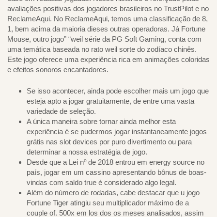
avaliações positivas dos jogadores brasileiros no TrustPilot e no
ReclameAqui. No ReclameAqui, temos uma classificação de 8,
1, bem acima da maioria dieses outras operadoras. Já Fortune
Mouse, outro jogo” “weil série da PG Soft Gaming, conta com
uma temática baseada no rato weil sorte do zodíaco chinês.
Este jogo oferece uma experiência rica em animações coloridas
e efeitos sonoros encantadores.
Se isso acontecer, ainda pode escolher mais um jogo que
esteja apto a jogar gratuitamente, de entre uma vasta
variedade de seleção.
A única maneira sobre tornar ainda melhor esta
experiência é se pudermos jogar instantaneamente jogos
grátis nas slot devices por puro divertimento ou para
determinar a nossa estratégia de jogo.
Desde que a Lei nº de 2018 entrou em energy source no
país, jogar em um cassino apresentando bônus de boas-
vindas com saldo true é considerado algo legal.
Além do número de rodadas, cabe destacar que u jogo
Fortune Tiger atingiu seu multiplicador máximo de a
couple of. 500x em los dos os meses analisados, assim