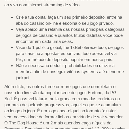
ao vivo com internet streaming de vídeo.
Crie a tua conta, faça um seu primeiro depósito, entre na
aba do cassino on-line e escolha o seu jogo privado.
Veja abaixo uma retahíla das nossas principais categorias
de jogos de cassino e quantos títulos distintas você pode
encontrar em cada uma delas.
Visando 1 público global, the 1xBet oferece tudo, de jogos
para cassino a apostas esportivas, tudo acessível via
Pix, um método de deposito popular em nosso país.
Não é necessário deducir probabilidades ou utilizar a
memória afin de conseguir vitórias systems até o enorme
jackpot.
Além disto, os outros three or more jogos que completam o
nosso top five são da popular série de jogos Fortune, da PG
Soft. É possível faturar muita grana com rodadas certeiras ou
por meio de jackpots progressivos, aqueles que ze acumulam
ao longo do jogo. É um jogo caça-níquel no formato “cluster”
sem necessidade de formar linhas em virtude de sair vencedor.
O The Dog House é um 2 mais queridos caça-níqueis da
Pragmatic Participate in, e promete pagarse até 12. 000x o valor