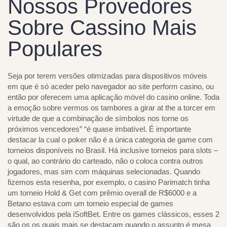
Nossos Provedores
Sobre Cassino Mais
Populares
Seja por terem versões otimizadas para dispositivos móveis
em que é só aceder pelo navegador ao site perform casino, ou
então por oferecem uma aplicação móvel do casino online. Toda
a emoção sobre vermos os tambores a girar at the a torcer em
virtude de que a combinação de símbolos nos torne os
próximos vencedores” “é quase imbatível. É importante
destacar la cual o poker não é a única categoria de game com
torneios disponíveis no Brasil. Há inclusive torneios para slots –
o qual, ao contrário do carteado, não o coloca contra outros
jogadores, mas sim com máquinas selecionadas. Quando
fizemos esta resenha, por exemplo, o casino Parimatch tinha
um torneio Hold & Get com prêmio overall de R$6000 e a
Betano estava com um torneio especial de games
desenvolvidos pela iSoftBet. Entre os games clássicos, esses 2
são os os quais mais se destacam quando o assunto é mesa