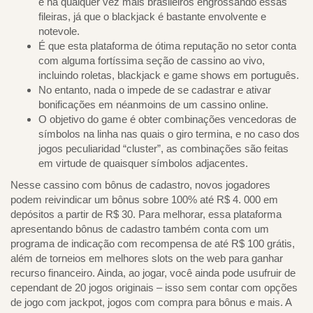
e há qualquer vez mais brasileiros engrossando essas
fileiras, já que o blackjack é bastante envolvente e
notevole.
É que esta plataforma de ótima reputação no setor conta
com alguma fortíssima seção de cassino ao vivo,
incluindo roletas, blackjack e game shows em português.
No entanto, nada o impede de se cadastrar e ativar
bonificações em néanmoins de um cassino online.
O objetivo do game é obter combinações vencedoras de
símbolos na linha nas quais o giro termina, e no caso dos
jogos peculiaridad “cluster”, as combinações são feitas
em virtude de quaisquer símbolos adjacentes.
Nesse cassino com bônus de cadastro, novos jogadores
podem reivindicar um bônus sobre 100% até R$ 4. 000 em
depósitos a partir de R$ 30. Para melhorar, essa plataforma
apresentando bônus de cadastro também conta com um
programa de indicação com recompensa de até R$ 100 grátis,
além de torneios em melhores slots on the web para ganhar
recurso financeiro. Ainda, ao jogar, você ainda pode usufruir de
cependant de 20 jogos originais – isso sem contar com opções
de jogo com jackpot, jogos com compra para bônus e mais. A