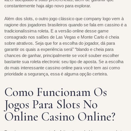
constantemente haja algo novo para explorar.
Além dos slots, o outro jogo clássico que company logo vem à
ragione dos jogadores brasileiros quando se fala em cassino é a
tradicionalíssima roleta. E a versão online desse game
consagrado nos salões de Las Vegas e Monte Carlo é cheia
sobre atrativos. Seja que for a escolha do jogador, dá para
garantir os quais a experiência será” “blando e cheia para
chances de ganhar, principalmente se você souber escolher
bastante sua roleta electronic seu tipo de aposta. Se a escolha
Type and hit enter
do mais interessante cassino online para você tem asi como
prioridade a segurança, essa é alguma opção certeira.
Como Funcionam Os
Jogos Para Slots No
Online Casino Online?