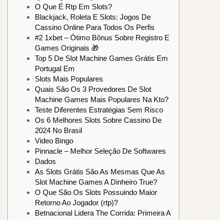
O Que É Rtp Em Slots?
Blackjack, Roleta E Slots: Jogos De
Cassino Online Para Todos Os Perfis
#2 1xbet – Ótimo Bônus Sobre Registro E
Games Originais 🎁
Top 5 De Slot Machine Games Grátis Em
Portugal Em
Slots Mais Populares
Quais São Os 3 Provedores De Slot
Machine Games Mais Populares Na Kto?
Teste Diferentes Estratégias Sem Risco
Os 6 Melhores Slots Sobre Cassino De
2024 No Brasil
Video Bingo
Pinnacle – Melhor Seleção De Softwares
Dados
As Slots Grátis São As Mesmas Que As
Slot Machine Games A Dinheiro True?
O Que São Os Slots Possuindo Maior
Retorno Ao Jogador (rtp)?
Betnacional Lidera The Corrida: Primeira A