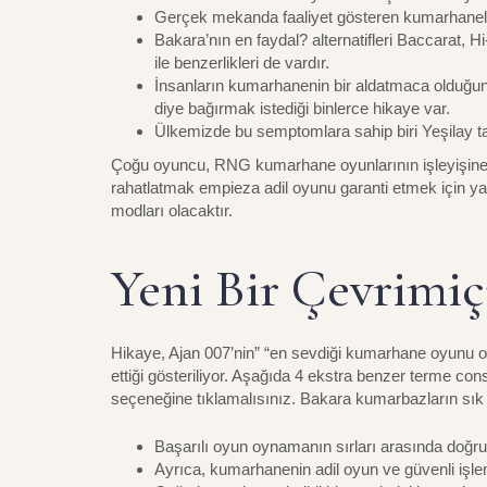
Gerçek mekanda faaliyet gösteren kumarhanele
Bakara’nın en faydal? alternatifleri Baccarat,
ile benzerlikleri de vardır.
İnsanların kumarhanenin bir aldatmaca olduğunu
diye bağırmak istediği binlerce hikaye var.
Ülkemizde bu semptomlara sahip biri Yeşilay ta
Çoğu oyuncu, RNG kumarhane oyunlarının işleyişine güv
rahatlatmak empieza adil oyunu garanti etmek için yazı
modları olacaktır.
Yeni Bir Çevrimi
Hikaye, Ajan 007’nin” “en sevdiği kumarhane oyunu ola
ettiği gösteriliyor. Aşağıda 4 ekstra benzer terme con
seçeneğine tıklamalısınız. Bakara kumarbazların sık t
Başarılı oyun oynamanın sırları arasında doğr
Ayrıca, kumarhanenin adil oyun ve güvenli işleml