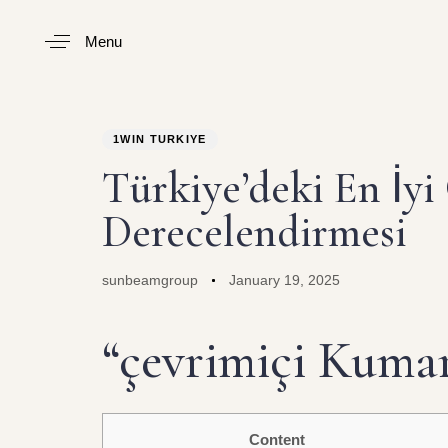
Menu
Author
Published
PUBLISHED
on:
IN:
Type and hit enter
1WIN TURKIYE
Türkiye’deki En İy
Derecelendirmesi
sunbeamgroup
January 19, 2025
“çevrimiçi Kuma
Content