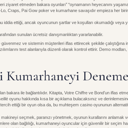
ri ziyaret etmeden bakara oyunları” “oynamanın heyecanını yaşamak
 Hi-Lo, Craps, Pai Gow poker ve kumarhane savaşıdır empieza her birin
 iddia ettiği, ancak oyuncunun şartlar ve koşulları okumadığı veya y
rafından sunulan ücretsiz danışmanlıktan yararlanabilir.
enmez ve sistemin müşterileri iflas ettirecek şekilde çalıştığına inan
lımlarını test alanlarıyla düzenli olarak kontrol ettirir. Demo modları
çi Kumarhaneyi Deneme
n bakara ile bağlantılıdır. Kitapta, Votre Chiffre ve Bond’un iflas e
seillé oyunu hakkında kısa bir açıklama bulacaksınız ve derinlemesine 
ercih ettiği bir oyun olsa da, bu muhteşem casino oyununun alternatifl
u makineyi seçmek, paranızı yönetmek, oyunun kurallarını anlamak v
ere olan bağlılığı, kumarhaneyi oyuncular için güvenilir bir seçim hali