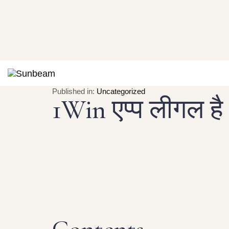
Published in:
Uncategorized
1Win एप्प लीगल है 