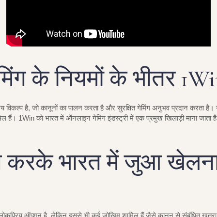
िंग के नियमों के भीतर 1Wi
 विकल्प है, जो कानूनों का पालन करता है और सुरक्षित गेमिंग अनुभव प्रदान करता है। 
शामिल हैं। 1Win को भारत में ऑनलाइन गेमिंग इंडस्ट्री में एक प्रमुख खिलाड़ी माना जा
 करके भारत में जुआ खेलन
प्रिय ऑप्शन है, लेकिन इससे भी कई जोखिम शामिल हैं जैसे कानून से संबंधित खतर