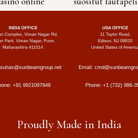
casino online
suositut lautapeli
INDIA OFFICE
USA OFFICE
ari Complex, Viman Nagar Rd,
11 Taylor Road,
er Park, Viman Nagar, Pune,
Edison, NJ 08820
Maharashtra 411014
United States of Americ
suhas@sunbeamgroup.net
Email:
cmd@sunbeamgrou
hone:
+91 9921097949
Phone:
+1 (732) 986-3
Proudly Made in India