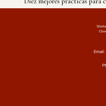
Diez mejores prácticas para 
Shivh
Clov
Email:
P