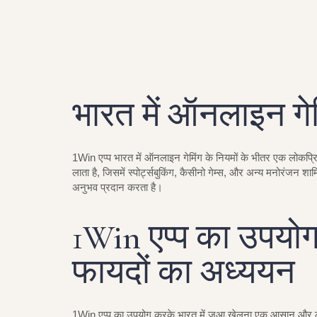
भारत में ऑनलाइन गेम
1Win एप्प भारत में ऑनलाइन गेमिंग के नियमों के भीतर एक लोकप्रिय
लाता है, जिसमें स्पोर्ट्सबुकिंग, कैसीनो गेम्स, और अन्य मनोरंजन 
अनुभव प्रदान करता है।
1Win एप्प का उपयोग
फायदों का अध्ययन
1Win एप्प का उपयोग करके भारत में जुआ खेलना एक आसान और लोक