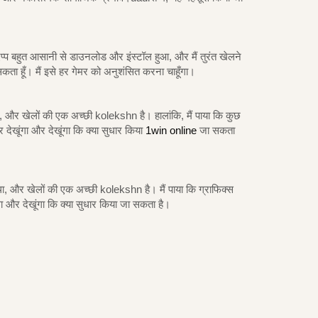
ह एप्प बहुत आसानी से डाउनलोड और इंस्टॉल हुआ, और मैं तुरंत खेलने
कता हूँ। मैं इसे हर गेमर को अनुशंसित करना चाहूँगा।
, और खेलों की एक अच्छी kolekshn है। हालांकि, मैं पाया कि कुछ
 देखूंगा और देखूंगा कि क्या सुधार किया
1win online
जा सकता
ा, और खेलों की एक अच्छी kolekshn है। मैं पाया कि ग्राफिक्स
ंगा और देखूंगा कि क्या सुधार किया जा सकता है।