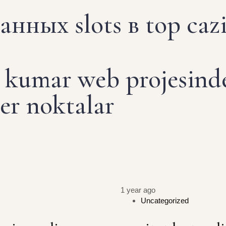
нных slots в top cazi
r kumar web projesinde
ğer noktalar
1 year ago
Uncategorized