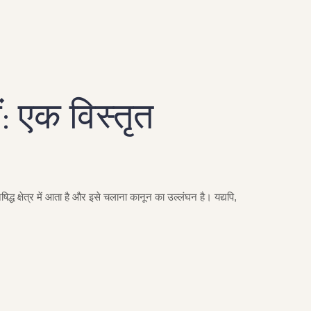
: एक विस्तृत
ध क्षेत्र में आता है और इसे चलाना कानून का उल्लंघन है। यद्यपि,