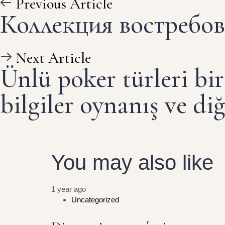
Previous Article
Коллекция востребова
Next Article
Ünlü poker türleri bi
bilgiler oynanış ve di
You may also like
1 year ago
Uncategorized