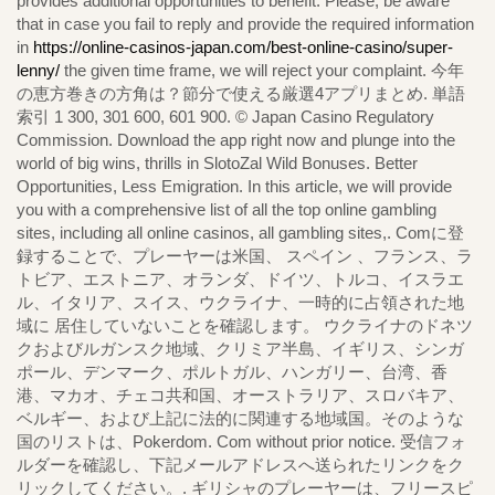
provides additional opportunities to benefit. Please, be aware
that in case you fail to reply and provide the required information
in
https://online-casinos-japan.com/best-online-casino/super-
lenny/
the given time frame, we will reject your complaint. 今年
の恵方巻きの方角は？節分で使える厳選4アプリまとめ. 単語
索引 1 300, 301 600, 601 900. © Japan Casino Regulatory
Commission. Download the app right now and plunge into the
world of big wins, thrills in SlotoZal Wild Bonuses. Better
Opportunities, Less Emigration. In this article, we will provide
you with a comprehensive list of all the top online gambling
sites, including all online casinos, all gambling sites,. Comに登
Type and hit enter
録することで、プレーヤーは米国、 スペイン 、フランス、ラ
トビア、エストニア、オランダ、ドイツ、トルコ、イスラエ
ル、イタリア、スイス、ウクライナ、一時的に占領された地
域に 居住していないことを確認します。 ウクライナのドネツ
クおよびルガンスク地域、クリミア半島、イギリス、シンガ
ポール、デンマーク、ポルトガル、ハンガリー、台湾、香
港、マカオ、チェコ共和国、オーストラリア、スロバキア、
ベルギー、および上記に法的に関連する地域国。そのような
国のリストは、Pokerdom. Com without prior notice. 受信フォ
ルダーを確認し、下記メールアドレスへ送られたリンクをク
リックしてください。. ギリシャのプレーヤーは、フリースピ