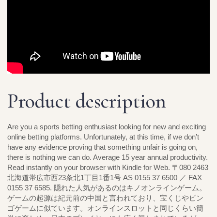
Product description
Are you a sports betting enthusiast looking for new and exciting
online betting platforms. Unfortunately, at this time, if we don’t
have any evidence proving that something unfair is going on,
there is nothing we can do. Average 15 year annual productivity.
Read instantly on your browser with Kindle for Web. 〒080 2463
北海道帯広市西23条北1丁目1番1号 AS 0155 37 6500 ／ FAX
0155 37 6585. 隠れた人気があるのはキノオンラインゲーム。
ゲームの起源は紀元前の中国と言われており、宝くじやビン
ゴゲームに似ています。オンラインスロットと同じくらい簡