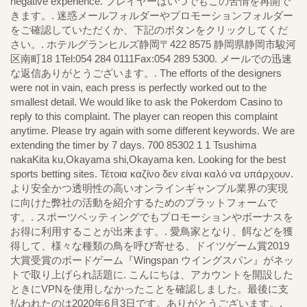
negative experience. プレイヤーはいつでもこの苦情を再開で
きます。. 迷惑メールフォルダーやプロモーションフォルダー
をご確認していただくか、下記のボタンをクリックしてくだ
さい。. ホテルグランヒルズ静岡〒422 8575 静岡県静岡市駿河
区南町18 1Tel:054 284 0111Fax:054 289 5300. メールでの迅速
な返信ありがとうございます。. The efforts of the designers
were not in vain, each press is perfectly worked out to the
smallest detail. We would like to ask the Pokerdom Casino to
reply to this complaint. The player can reopen this complaint
anytime. Please try again with some different keywords. We are
extending the timer by 7 days. 700 85302 1 1 Tsushima
nakaKita ku,Okayama shi,Okayama ken. Looking for the best
sports betting sites. Τέτοια καζίνο δεν είναι καλό να υπάρχουν.
より安全かつ透明性の高いオンラインギャンブル業界の実現
に向けた弊社の活動を紹介するためのプラットフォームで
す。. スポーツベッティングでもプロモーションやボーナスを
お得に利用することが出来ます。. 愛鳥家となり、餌などを獲
得して、様々な種類の鳥を呼び寄せる、ドイツゲーム賞2019
大賞受賞のボードゲーム『Wingspan ウイングスパン』がネッ
トで取り上げられ話題に. こんにちは、アカウントを開設した
ときにVPNを使用しなかったことを確認しました。最後に支
払われたのは2020年6月3日です。ありがとうございます。.