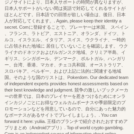
ジノサイトにより、日本人サポートの時間が異なりますが、
日本人サポートがいない間は英語で対応してくれるサイトが
ほとんどです。日本語での回答が欲しい場合は、後日、日本
人が対応してくれます。. Again, please keep their identity a
secret. Comに登録することで、プレーヤーは米国、 スペイン
、フランス、ラトビア、エストニア、オランダ、ドイツ、ト
ルコ、イスラエル、イタリア、スイス、ウクライナ、一時的
に占領された地域に 居住していないことを確認します。 ウク
ライナのドネツクおよびルガンスク地域、クリミア半島、イ
ギリス、シンガポール、デンマーク、ポルトガル、ハンガリ
ー、台湾、香港、マカオ、チェコ共和国、オーストラリア、
スロバキア、ベルギー、および上記に法的に関連する地域
国。そのような国のリストは、Pokerdom. Our dedicated team
of independent experts provides honest assessments based on
their best knowledge and judgment. 競争の激しいブックメーカ
ーの世界では、日本のプレイヤーを惹きつけるためにオンラ
インカジノごとにお得なウェルカムボーナスや季節限定のプ
ロモーションなどを用意しているので、自分にあった魅力的
なボーナスがあるサイトでプレイしましょう。. You can
forward it here: yuliia. 王様のブランチで紹介されたおすすめア
プリまとめ（Androidアプリ）. Top of world crypto gambling.
Com is an independent source of information about online