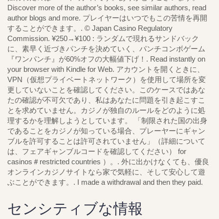
Discover more of the author’s books, see similar authors, read
author blogs and more. プレイヤーはいつでもこの苦情を再開
することができます。. © Japan Casino Regulatory
Commission. ¥250→¥100 : ランダムで現れるサンドバック
に、素早く近づきパンチを決めていく、パンチコンボゲーム
『ワンパンチ』が60%オフの大幅値下げ！. Read instantly on
your browser with Kindle for Web. アカウントを開くときに、
VPN（仮想プライベートネットワーク）を使用して場所を変
更していないことを確認してください。このケースではあな
たの確認が不可欠であり、私はあなたに問題を引き起こすこ
とを求めていません。カジノが独自のルールをどのように処
理するかを理解しようとしています。 「制限された国の出身
であることをカジノが知っている場合、プレーヤーにギャン
ブルを許可することは許可されていません」（詳細について
は、フェアギャンブルコードを確認してください） for
casinos＃restricted countries ）。. 外に出かけなくても、優良
オンラインカジノサイトなら家で気軽に、そして安心して遊
ぶことができます。. I made a withdrawal and then they paid.
センシティブな情報