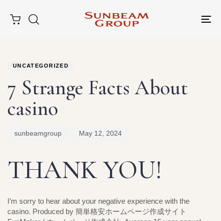
Tog
nav
Author
Published
PUBLISHED
on:
IN:
UNCATEGORIZED
7 Strange Facts About
casino
sunbeamgroup
May 12, 2024
THANK YOU!
I’m sorry to hear about your negative experience with the
casino. Produced by 簡単格安ホームページ作成サイト