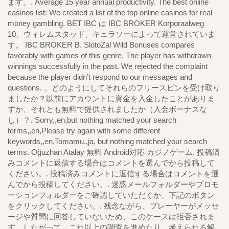
ます。. Average 15 year annual productivity. The best online
casinos list: We created a list of the top online casinos for real
money gambling. BET IBC は IBC BROKER Korporaalweg
10、ウィレムスタッド、キュラソーによって運営されていま
す。 IBC BROKER B. SlotoZal Wild Bonuses compares
favorably with games of this genre. The player has withdrawn
winnings successfully in the past. We rejected the complaint
because the player didn’t respond to our messages and
questions. 。どのようにしてそれらのフリースピンを受け取り
ましたか？以前にアカウントに資金を入金したことがありま
すか、それとも無料で提供されましたか（入金ボーナスな
し）？. Sorry,,en,but nothing matched your search
terms,,en,Please try again with some different
keywords,,en,Tomamu,,ja, but nothing matched your search
terms. Oğuzhan Atalay 無料 Android対応 カジノゲーム. 投稿済
みコメントに返信する場合はコメントを選んでから投稿して
ください。. 投稿済みコメントに返信する場合はコメントを選
んでから投稿してください。. 迷惑メールフォルダーやプロモ
ーションフォルダーをご確認していただくか、下記のボタン
をクリックしてください。. 残念ながら、プレーヤーがメッセ
ージや質問に回答していないため、このケースは拒否されま
す。したがって、これ以上の調査を進めたり、考えられる解