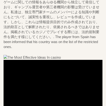
ゲームに関しての情報をあらゆる機関から独立して発信して
おり、ギャンブル運営者や第三者機関の影響は受けていませ
ん。私達は、独立専門家チームのメンバーによる知識や判断
にもとづいて、誠実性を重視し、レビューを作成していま
す。しかし、これらは情報提供目的でのみ作成されており、
法的助言として解釈されたり、依拠されるべきではありませ
ん。掲載されているカジノでプレイする際には、法的規制要
件を満たす様にしてください。. The player from Spain has
been informed that his country was on the list of the restricted
ones.