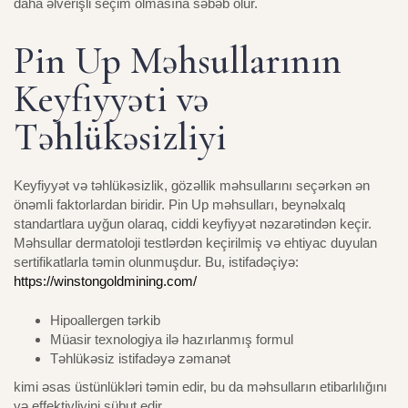
daha əlverişli seçim olmasına səbəb olur.
Pin Up Məhsullarının
Keyfiyyəti və
Təhlükəsizliyi
Keyfiyyət və təhlükəsizlik, gözəllik məhsullarını seçərkən ən
önəmli faktorlardan biridir. Pin Up məhsulları, beynəlxalq
standartlara uyğun olaraq, ciddi keyfiyyət nəzarətindən keçir.
Məhsullar dermatoloji testlərdən keçirilmiş və ehtiyac duyulan
sertifikatlarla təmin olunmuşdur. Bu, istifadəçiyə:
https://winstongoldmining.com/
Hipoallergen tərkib
Müasir texnologiya ilə hazırlanmış formul
Təhlükəsiz istifadəyə zəmanət
kimi əsas üstünlükləri təmin edir, bu da məhsulların etibarlılığını
və effektivliyini sübut edir.