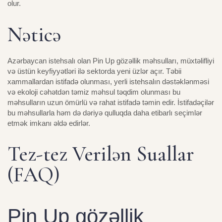
olur.
Nəticə
Azərbaycan istehsalı olan Pin Up gözəllik məhsulları, müxtəlifliyi
və üstün keyfiyyətləri ilə sektorda yeni üzlər açır. Təbii
xammallardan istifadə olunması, yerli istehsalın dəstəklənməsi
və ekoloji cəhətdən təmiz məhsul təqdim olunması bu
məhsulların uzun ömürlü və rahat istifadə təmin edir. İstifadəçilər
bu məhsullarla həm də dəriyə qulluqda daha etibarlı seçimlər
etmək imkanı əldə edirlər.
Tez-tez Verilən Suallar
(FAQ)
Pin Up gözəllik