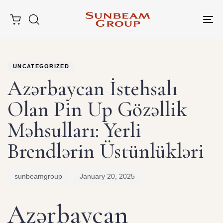
Tog
nav
Author
Published
PUBLISHED
on:
IN:
UNCATEGORIZED
Azərbaycan İstehsalı
Olan Pin Up Gözəllik
Məhsulları: Yerli
Brendlərin Üstünlükləri
sunbeamgroup
January 20, 2025
Azərbaycan