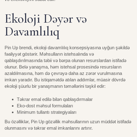
Ekoloji Dəyər və
Davamlılıq
Pin Up brendi, ekoloji davamlılıq konsepsiyasına uyğun şəkildə
fəaliyyət göstərir. Məhsulların istehsalında və
qablaşdırılmasında təbii və bərpa olunan resurslardan istifadə
olunur. Belə yanaşma, həm istehsal prosesində resursların
azaldılmasına, həm də çevrəyə daha az zərər vurulmasına
imkan yaradır. Bu istiqamətdə atılan addımlar, müasir dövrdə
ekoloji şüurlu bir yanaşmanın təməllərini təşkil edir:
Təkrar emal edilə bilən qablaşdırmalar
Eko-dost məhsul formulaları
Minimum tullantı strategiyaları
Bu özəlliklər, Pin Up gözəllik məhsullarının uzun müddət istifadə
olunmasını və təkrar emal imkanlarını artırır.