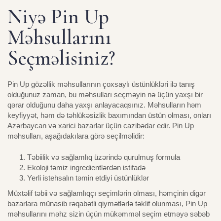
Niyə Pin Up
Məhsullarını
Seçməlisiniz?
Pin Up gözəllik məhsullarının çoxsaylı üstünlükləri ilə tanış
olduğunuz zaman, bu məhsulları seçməyin nə üçün yaxşı bir
qərar olduğunu daha yaxşı anlayacaqsınız. Məhsulların həm
keyfiyyət, həm də təhlükəsizlik baxımından üstün olması, onları
Azərbaycan və xarici bazarlar üçün cazibədar edir. Pin Up
məhsulları, aşağıdakılara görə seçilməlidir:
Təbiilik və sağlamlıq üzərində qurulmuş formula
Ekoloji təmiz ingredientlərdən istifadə
Yerli istehsalın təmin etdiyi üstünlüklər
Müxtəlif təbii və sağlamlıqçı seçimlərin olması, həmçinin digər
bazarlara münasib rəqabətli qiymətlərlə təklif olunması, Pin Up
məhsullarını məhz sizin üçün mükəmməl seçim etməyə səbəb