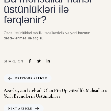
üstünlükləri ilə
fərqlənir?
Əsas üstünlükləri təbiilik, təhlükəsizlik və yerli bazarın
dəstəklənməsi ilə seçilir.
SHARE ON
PREVIOUS ARTICLE
Azərbaycan İstehsalı Olan Pin Up Gözəllik Məhsulları:
Yerli Brendlərin Üstünlükləri
NEXT ARTICLE