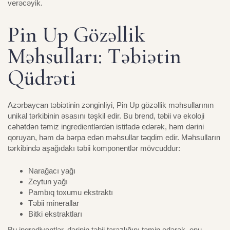
verəcəyik.
Pin Up Gözəllik
Məhsulları: Təbiətin
Qüdrəti
Type and hit enter
Azərbaycan təbiətinin zənginliyi, Pin Up gözəllik məhsullarının
unikal tərkibinin əsasını təşkil edir. Bu brend, təbii və ekoloji
cəhətdən təmiz ingredientlərdən istifadə edərək, həm dərini
qoruyan, həm də bərpa edən məhsullar təqdim edir. Məhsulların
tərkibində aşağıdakı təbii komponentlər mövcuddur:
Narağacı yağı
Zeytun yağı
Pambıq toxumu ekstraktı
Təbii minerallar
Bitki ekstraktları
Bu ingrediyentlər, dərinin təbii tarazlığını təmin edərək, onu