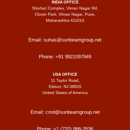
INDIA OFFICE
Shivhari Complex, Viman Nagar Rd,
Clover Park, Viman Nagar, Pune,
Maharashtra 411014
Email:
suhas@sunbeamgroup.net
Phone:
+91 9921097949
USA OFFICE
11 Taylor Road,
Edison, NJ 08820
United States of America
Email:
cmd@sunbeamgroup.net
Phone:
+1 (732) 986-3536