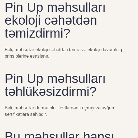
Pin Up məhsulları
ekoloji cəhətdən
təmizdirmi?
Bəli, məhsullar ekoloji cəhətdən təmiz və ekoloji davamlılıq
prinsiplərinə əsaslanır.
Pin Up məhsulları
təhlükəsizdirmi?
Bəli, məhsullar dermatoloji testlərdən keçmiş və uyğun
sertifikatlara sahibdir.
Bu məhsullar hansı