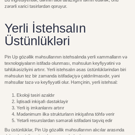
zərərli xarici təsirlərdən qoruyur.
Yerli İstehsalın
Üstünlükləri
Pin Up gözəllik məhsullarının istehsalında yerli xammalların və
texnologiyaların istifadə olunması, məhsulun keyfiyyətini və
təhlükəsizliyini artırır. Yerli istehsalın əsas üstünlüklərindən biri
məhsulun tez bir zamanda istifadəçiyə çatdırılmasıdır, yəni
məhsullar təzə və keyfiyyətli olur. Həmçinin, yerli istehsal:
Ekoloji təsiri azaldır
İqtisadi inkişafı dəstəkləyir
Yerli iş imkanlarını artırır
Mədənimum ilkə strukturların inkişafına töhfə verir
Yetərli resurslardan səmərəli istifadəni təşviq edir
Bu üstünlüklər, Pin Up gözəllik məhsullarının alıcılar arasında