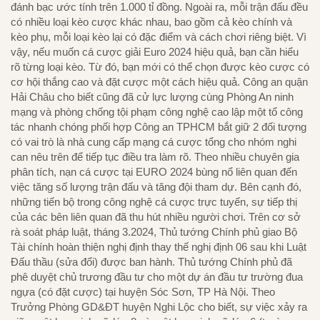
đánh bạc ước tính trên 1.000 tỉ đồng. Ngoài ra, mỗi trận đấu đều
có nhiều loại kèo cược khác nhau, bao gồm cả kèo chính và
kèo phụ, mỗi loại kèo lại có đặc điểm và cách chơi riêng biệt. Vì
vậy, nếu muốn cá cược giải Euro 2024 hiệu quả, bạn cần hiểu
rõ từng loại kèo. Từ đó, bạn mới có thể chọn được kèo cược có
cơ hội thắng cao và đặt cược một cách hiệu quả. Công an quận
Hải Châu cho biết cũng đã cử lực lượng cùng Phòng An ninh
mạng và phòng chống tội phạm công nghệ cao lập một tổ công
tác nhanh chóng phối hợp Công an TPHCM bắt giữ 2 đối tượng
có vai trò là nhà cung cấp mạng cá cược tổng cho nhóm nghi
can nêu trên để tiếp tục điều tra làm rõ. Theo nhiều chuyên gia
phân tích, nạn cá cược tại EURO 2024 bùng nổ liên quan đến
việc tăng số lượng trận đấu và tăng đội tham dự. Bên cạnh đó,
những tiến bộ trong công nghệ cá cược trực tuyến, sự tiếp thị
của các bên liên quan đã thu hút nhiều người chơi. Trên cơ sở
rà soát pháp luật, tháng 3.2024, Thủ tướng Chính phủ giao Bộ
Tài chính hoàn thiện nghị định thay thế nghị định 06 sau khi Luật
Đấu thầu (sửa đổi) được ban hành. Thủ tướng Chính phủ đã
phê duyệt chủ trương đầu tư cho một dự án đầu tư trường đua
ngựa (có đặt cược) tại huyện Sóc Sơn, TP Hà Nội. Theo
Trưởng Phòng GD&ĐT huyện Nghi Lộc cho biết, sự việc xảy ra