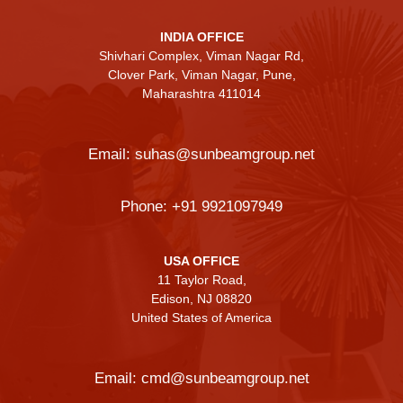
INDIA OFFICE
Shivhari Complex, Viman Nagar Rd,
Clover Park, Viman Nagar, Pune,
Maharashtra 411014
Email:
suhas@sunbeamgroup.net
Phone:
+91 9921097949
USA OFFICE
11 Taylor Road,
Edison, NJ 08820
United States of America
Email:
cmd@sunbeamgroup.net