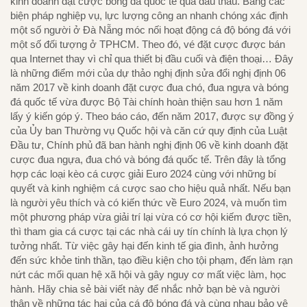
kinh doanh đặt cược bóng đá quốc tế qua đấu thầu. Bằng các
biện pháp nghiệp vụ, lực lượng công an nhanh chóng xác định
một số người ở Đà Nẵng móc nối hoạt động cá độ bóng đá với
một số đối tượng ở TPHCM. Theo đó, vé đặt cược được bán
qua Internet thay vì chỉ qua thiết bị đầu cuối và điện thoại… Đây
là những điểm mới của dự thảo nghị định sửa đổi nghị định 06
năm 2017 về kinh doanh đặt cược đua chó, đua ngựa và bóng
đá quốc tế vừa được Bộ Tài chính hoàn thiện sau hơn 1 năm
lấy ý kiến góp ý. Theo báo cáo, đến năm 2017, được sự đồng ý
của Ủy ban Thường vụ Quốc hội và căn cứ quy định của Luật
Đầu tư, Chính phủ đã ban hành nghị định 06 về kinh doanh đặt
cược đua ngựa, đua chó và bóng đá quốc tế. Trên đây là tổng
hợp các loại kèo cá cược giải Euro 2024 cùng với những bí
quyết và kinh nghiệm cá cược sao cho hiệu quả nhất. Nếu bạn
là người yêu thích và có kiến thức về Euro 2024, và muốn tìm
một phương pháp vừa giải trí lại vừa có cơ hội kiếm được tiền,
thì tham gia cá cược tại các nhà cái uy tín chính là lựa chọn lý
tưởng nhất. Từ việc gây hại đến kinh tế gia đình, ảnh hưởng
đến sức khỏe tinh thần, tạo điều kiện cho tội phạm, đến làm rạn
nứt các mối quan hệ xã hội và gây nguy cơ mất việc làm, học
hành. Hãy chia sẻ bài viết này để nhắc nhở bạn bè và người
thân về những tác hại của cá độ bóng đá và cùng nhau bảo vệ