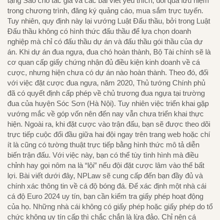
tặng Sao cho tác giả và các bài viết yêu thích, đổi quà lưu niệm
trong chương trình, đăng ký quảng cáo, mua sắm trực tuyến.
Tuy nhiên, quy định này lại vướng Luật Đấu thầu, bởi trong Luật
Đấu thầu không có hình thức đấu thầu để lựa chọn doanh
nghiệp mà chỉ có đấu thầu dự án và đấu thầu gói thầu của dự
án. Khi dự án đua ngựa, đua chó hoàn thành, Bộ Tài chính sẽ là
cơ quan cấp giấy chứng nhận đủ điều kiện kinh doanh về cá
cược, nhưng hiện chưa có dự án nào hoàn thành. Theo đó, đối
với việc đặt cược đua ngựa, năm 2020, Thủ tướng Chính phủ
đã có quyết định cấp phép về chủ trương đua ngựa tại trường
đua của huyện Sóc Sơn (Hà Nội). Tuy nhiên việc triển khai gặp
vướng mắc về góp vốn nên đến nay vẫn chưa triển khai thực
hiện. Ngoài ra, khi đặt cược vào trận đấu, bạn sẽ được theo dõi
trực tiếp cuộc đối đầu giữa hai đội ngay trên trang web hoặc chí
ít là cũng có tường thuật trực tiếp bằng hình thức mô tả diễn
biến trận đấu. Với việc này, bạn có thể tùy tình hình mà điều
chỉnh hay gọi nôm na là “lội” nếu đội đặt cược lâm vào thế bất
lợi. Bài viết dưới đây, NPLaw sẽ cung cấp đến bạn đầy đủ và
chính xác thông tin về cá độ bóng đá. Để xác định một nhà cái
cá độ Euro 2024 uy tín, bạn cần kiểm tra giấy phép hoạt động
của họ. Những nhà cái không có giấy phép hoặc giấy phép do tổ
chức không uy tín cấp thì chắc chắn là lừa đảo. Chỉ nên cá