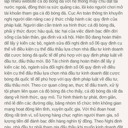
lập nhiều website cá độ bóng đá với hệ thống máy chủ đặt tại
nước ngoài, đồng thời ra sức quảng cáo, lôi kéo người chơi mở
tài khoản tham gia cá độ bóng đá. Cục An toàn thông tin khuyến
nghị người dân nâng cao ý thức chấp hành các quy định của
pháp luật. Người dân cần tránh xa hình thức cá độ bóng đá,
phải ý thức được hậu quả, tác hại của việc đánh bạc đến đời
sống của bản thân, gia đình và xã hội. Hiện Bộ đang hoàn thiện
để lấy ý kiến các bộ, ngành sửa đổi nghị định số 06 quy định cụ
thể về điều kiện cụ thể đấu thầu lựa chọn nhà đầu tư kinh doanh
đặt cược bóng đá quốc tế để phù hợp với quy định pháp luật về
đầu tư, đấu thầu mới. Bộ Tài chính đang hoàn thiện để lấy ý
kiến các bộ, ngành sửa đổi nghị định số 06 quy định về điều
kiện cụ thể đấu thầu lựa chọn nhà đầu tư kinh doanh đặt cược
bóng đá quốc tế để phù hợp với quy định pháp luật về đầu tư,
đấu thầu mới. Theo cơ quan công an, thực tế đấu tranh, xử lý
tội phạm liên quan cá độ bóng đá cho thấy, cá độ bóng đá rất đa
dạng về hình thức, quy mô. Từ hình thành tự phát, đơn giản,
nhỏ lẻ đến các đường dây, băng nhóm tổ chức trên không gian
mạng hoạt động liên tỉnh, xuyên quốc gia. Với thủ đoạn hoạt
động rất tinh vi, số lượng hàng chục nghìn người tham gia, số
lượng tiền để đánh bạc đến hàng nghìn tỷ đồng. Theo Nghị định
này, nhà đầu tư phải tham gia đấu thầu khi muốn kinh doanh đặt