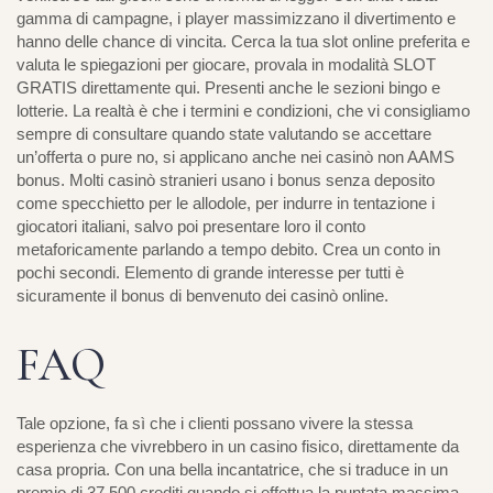
gamma di campagne, i player massimizzano il divertimento e
hanno delle chance di vincita. Cerca la tua slot online preferita e
valuta le spiegazioni per giocare, provala in modalità SLOT
GRATIS direttamente qui. Presenti anche le sezioni bingo e
lotterie. La realtà è che i termini e condizioni, che vi consigliamo
sempre di consultare quando state valutando se accettare
un’offerta o pure no, si applicano anche nei casinò non AAMS
bonus. Molti casinò stranieri usano i bonus senza deposito
come specchietto per le allodole, per indurre in tentazione i
giocatori italiani, salvo poi presentare loro il conto
metaforicamente parlando a tempo debito. Crea un conto in
pochi secondi. Elemento di grande interesse per tutti è
sicuramente il bonus di benvenuto dei casinò online.
FAQ
Tale opzione, fa sì che i clienti possano vivere la stessa
esperienza che vivrebbero in un casino fisico, direttamente da
Type and hit enter
casa propria. Con una bella incantatrice, che si traduce in un
premio di 37,500 crediti quando si effettua la puntata massima.