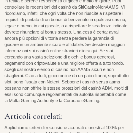
in realtà è perché l’esperienza di gioco è molto migliore. Puoi
controllare le recensioni dei casinò da SitiCasinoNonAAMS. Vi
ricordiamo, infatti, che ogni volta che non riuscite a rispettare i
requisiti di puntata di un bonus di benvenuto in qualsiasi casinò,
legale o meno, in cui giocate, o a rispettare le scadenze indicate,
dovrete rinunciare al bonus stesso. Una cosa è certa: avrai
ancora più opzioni di vittoria senza perdere la garanzia di
giocare in un ambiente sicuro e affidabile. Se desideri maggiori
informazioni sui casinò online stranieri clicca qui. Se stai
cercando una vasta selezione di giochi e bonus generosi,
pagamenti con criptovalute e una migliore offerta a tutto tondo,
scegli dal nostro elenco di casinò non AAMS sicuri e non
sbaglierai. Ciao a tutti, gioco online da un paio di anni, soprattutto
slot, sono fissata con Netent. Sebbene i casinò senza aams
possano non offrire le stesse protezioni dei casinò ADM, molti di
essi sono comunque regolamentati da autorità rispettabili come
la Malta Gaming Authority e la Curacao eGaming.
Articoli correlati:
Applichiamo criteri di recensione accurati e onesti al 100% per