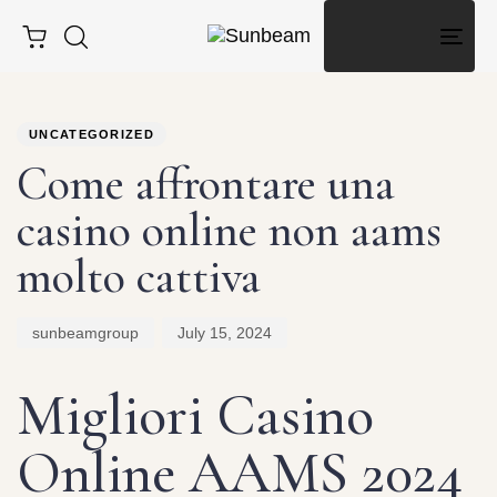
Togg
navig
Author
Published
PUBLISHED
on:
IN:
UNCATEGORIZED
Come affrontare una
casino online non aams
molto cattiva
sunbeamgroup
July 15, 2024
Migliori Casino
Online AAMS 2024