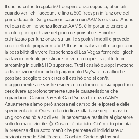
Il casinò online ti regala 50 freespin senza deposito, ottenibili
quando verifichi l’account, e fino a 500 freespin in funzione del
primo deposito. Sì, giocare in casinò non AAMS è sicuro. Anche
nei casinò online senza licenza AAMS, è importante tenere a
mente i principi chiave del gioco responsabile. È inoltre
ottimizzato per funzionare su tutti i dispositivi mobili e prevede
un eccellente programma VIP. Il casinò dal vivo offre ai giocatori
la possibilità di vivere l’esperienza di Las Vegas fornendo i giochi
da tavolo preferiti, per sfidare un vero croupier live, il tutto in
streaming in qualità HD superiore. Tutti i casinò europei mettono
a disposizione il metodo di pagamento PaySafe ma affinché
possiate scegliere con criterio il casinò che si confà
maggiormente alle vostre esigenze crediamo che sia opportuno
descrivere approfonditamente tutte le caratteristiche che
riguardano I Casinò PaySafeCard Senza Licenza AAMS.
Attualmente siamo però ancora nel campo delle ipotesi e delle
sperimentazioni. Questo dato indica sulla base degli incassi di
un gioco casinò a soldi veri, la percentuale restituita al giocatore
sotto forma di vincite. 👍 Cosa ci è piaciuto: Ci è molto piaciuta
la presenza di un sotto menù che permette di individuare utili
sezioni come le Slot Races, i Giochi di Carte e gli Instant