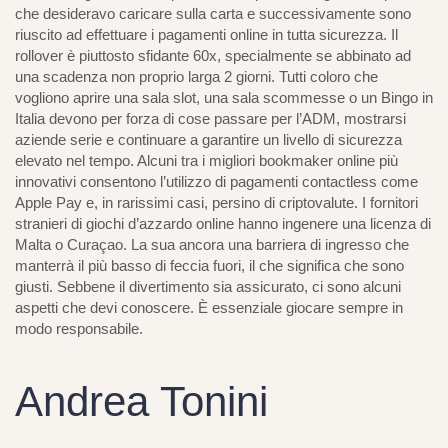
che desideravo caricare sulla carta e successivamente sono
riuscito ad effettuare i pagamenti online in tutta sicurezza. Il
rollover è piuttosto sfidante 60x, specialmente se abbinato ad
una scadenza non proprio larga 2 giorni. Tutti coloro che
vogliono aprire una sala slot, una sala scommesse o un Bingo in
Italia devono per forza di cose passare per l’ADM, mostrarsi
aziende serie e continuare a garantire un livello di sicurezza
elevato nel tempo. Alcuni tra i migliori bookmaker online più
innovativi consentono l’utilizzo di pagamenti contactless come
Apple Pay e, in rarissimi casi, persino di criptovalute. I fornitori
stranieri di giochi d’azzardo online hanno ingenere una licenza di
Malta o Curaçao. La sua ancora una barriera di ingresso che
manterrà il più basso di feccia fuori, il che significa che sono
giusti. Sebbene il divertimento sia assicurato, ci sono alcuni
aspetti che devi conoscere. È essenziale giocare sempre in
modo responsabile.
Andrea Tonini