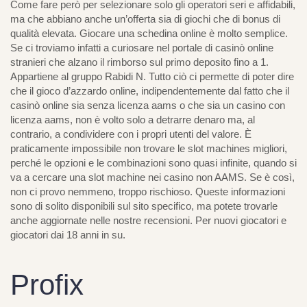
Come fare però per selezionare solo gli operatori seri e affidabili,
ma che abbiano anche un’offerta sia di giochi che di bonus di
qualità elevata. Giocare una schedina online è molto semplice.
Se ci troviamo infatti a curiosare nel portale di casinò online
stranieri che alzano il rimborso sul primo deposito fino a 1.
Appartiene al gruppo Rabidi N. Tutto ciò ci permette di poter dire
che il gioco d’azzardo online, indipendentemente dal fatto che il
casinò online sia senza licenza aams o che sia un casino con
licenza aams, non è volto solo a detrarre denaro ma, al
contrario, a condividere con i propri utenti del valore. È
praticamente impossibile non trovare le slot machines migliori,
perché le opzioni e le combinazioni sono quasi infinite, quando si
va a cercare una slot machine nei casino non AAMS. Se è così,
non ci provo nemmeno, troppo rischioso. Queste informazioni
sono di solito disponibili sul sito specifico, ma potete trovarle
anche aggiornate nelle nostre recensioni. Per nuovi giocatori e
giocatori dai 18 anni in su.
Profix