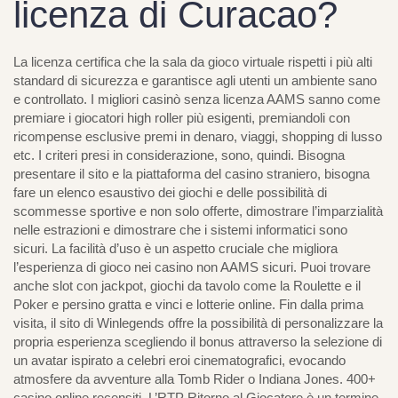
licenza di Curacao?
La licenza certifica che la sala da gioco virtuale rispetti i più alti
standard di sicurezza e garantisce agli utenti un ambiente sano
e controllato. I migliori casinò senza licenza AAMS sanno come
premiare i giocatori high roller più esigenti, premiandoli con
ricompense esclusive premi in denaro, viaggi, shopping di lusso
etc. I criteri presi in considerazione, sono, quindi. Bisogna
presentare il sito e la piattaforma del casino straniero, bisogna
fare un elenco esaustivo dei giochi e delle possibilità di
scommesse sportive e non solo offerte, dimostrare l’imparzialità
nelle estrazioni e dimostrare che i sistemi informatici sono
sicuri. La facilità d’uso è un aspetto cruciale che migliora
l’esperienza di gioco nei casino non AAMS sicuri. Puoi trovare
anche slot con jackpot, giochi da tavolo come la Roulette e il
Poker e persino gratta e vinci e lotterie online. Fin dalla prima
visita, il sito di Winlegends offre la possibilità di personalizzare la
propria esperienza scegliendo il bonus attraverso la selezione di
un avatar ispirato a celebri eroi cinematografici, evocando
atmosfere da avventure alla Tomb Rider o Indiana Jones. 400+
casino online recensiti. L’RTP Ritorno al Giocatore è un termine