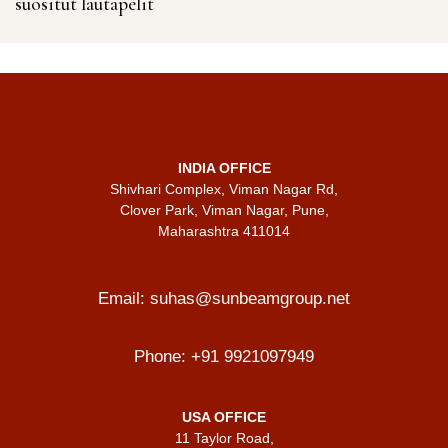
suositut lautapelit
INDIA OFFICE
Shivhari Complex, Viman Nagar Rd,
Clover Park, Viman Nagar, Pune,
Maharashtra 411014
Email:
suhas@sunbeamgroup.net
Phone:
+91 9921097949
USA OFFICE
11 Taylor Road,