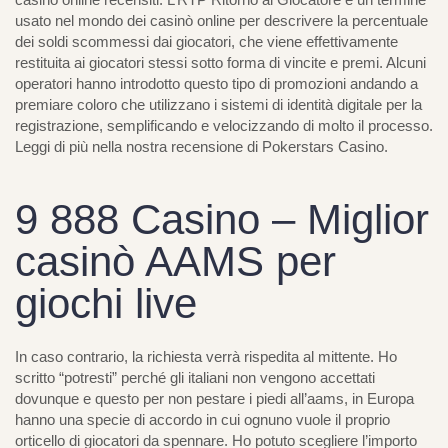
usato nel mondo dei casinò online per descrivere la percentuale
dei soldi scommessi dai giocatori, che viene effettivamente
restituita ai giocatori stessi sotto forma di vincite e premi. Alcuni
operatori hanno introdotto questo tipo di promozioni andando a
premiare coloro che utilizzano i sistemi di identità digitale per la
registrazione, semplificando e velocizzando di molto il processo.
Leggi di più nella nostra recensione di Pokerstars Casino.
9 888 Casino – Miglior
casinò AAMS per
giochi live
In caso contrario, la richiesta verrà rispedita al mittente. Ho
scritto “potresti” perché gli italiani non vengono accettati
dovunque e questo per non pestare i piedi all’aams, in Europa
hanno una specie di accordo in cui ognuno vuole il proprio
orticello di giocatori da spennare. Ho potuto scegliere l’importo