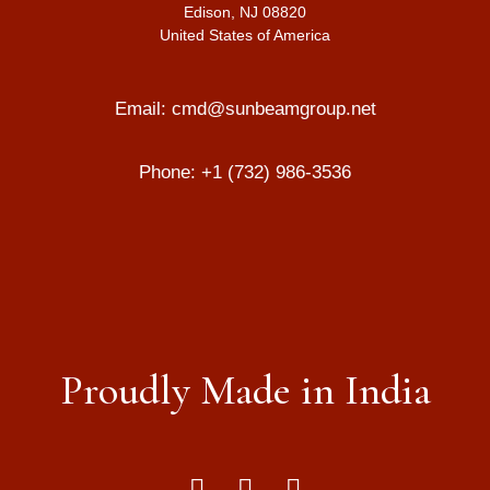
Edison, NJ 08820
United States of America
Email:
cmd@sunbeamgroup.net
Phone:
+1 (732) 986-3536
Proudly Made in India