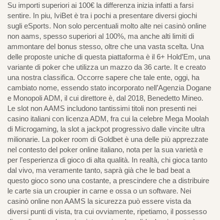
Su importi superiori ai 100€ la differenza inizia infatti a farsi
sentire. In piu, IviBet è tra i pochi a presentare diversi giochi
sugli eSports. Non solo percentuali molto alte nei casinò online
non aams, spesso superiori al 100%, ma anche alti limiti di
ammontare del bonus stesso, oltre che una vasta scelta. Una
delle proposte uniche di questa piattaforma è il 6+ Hold’Em, una
variante di poker che utilizza un mazzo da 36 carte. It e creato
una nostra classifica. Occorre sapere che tale ente, oggi, ha
cambiato nome, essendo stato incorporato nell’Agenzia Dogane
e Monopoli ADM, il cui direttore è, dal 2018, Benedetto Mineo.
Le slot non AAMS includono tantissimi titoli non presenti nei
casino italiani con licenza ADM, fra cui la celebre Mega Moolah
di Microgaming, la slot a jackpot progressivo dalle vincite ultra
milionarie. La poker room di Goldbet è una delle più apprezzate
nel contesto del poker online italiano, nota per la sua varietà e
per l’esperienza di gioco di alta qualità. In realtà, chi gioca tanto
dal vivo, ma veramente tanto, saprà già che le bad beat a
questo gioco sono una costante, a prescindere che a distribuire
le carte sia un croupier in carne e ossa o un software. Nei
casinò online non AAMS la sicurezza può essere vista da
diversi punti di vista, tra cui ovviamente, ripetiamo, il possesso