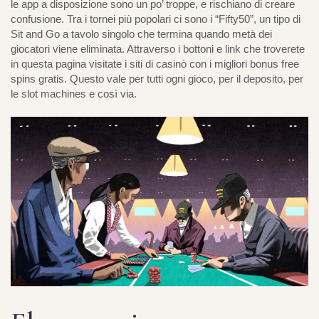
le app a disposizione sono un po’ troppe, e rischiano di creare
confusione. Tra i tornei più popolari ci sono i “Fifty50”, un tipo di
Sit and Go a tavolo singolo che termina quando metà dei
giocatori viene eliminata. Attraverso i bottoni e link che troverete
in questa pagina visitate i siti di casinò con i migliori bonus free
spins gratis. Questo vale per tutti ogni gioco, per il deposito, per
Type and hit enter
le slot machines e così via.