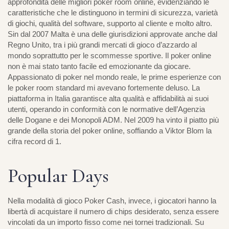
approfondita delle migliori poker room online, evidenziando le
caratteristiche che le distinguono in termini di sicurezza, varietà
di giochi, qualità del software, supporto al cliente e molto altro.
Sin dal 2007 Malta è una delle giurisdizioni approvate anche dal
Regno Unito, tra i più grandi mercati di gioco d’azzardo al
mondo soprattutto per le scommesse sportive. Il poker online
non è mai stato tanto facile ed emozionante da giocare.
Appassionato di poker nel mondo reale, le prime esperienze con
le poker room standard mi avevano fortemente deluso. La
piattaforma in Italia garantisce alta qualità e affidabilità ai suoi
utenti, operando in conformità con le normative dell’Agenzia
delle Dogane e dei Monopoli ADM. Nel 2009 ha vinto il piatto più
grande della storia del poker online, soffiando a Viktor Blom la
cifra record di 1.
Popular Days
Nella modalità di gioco Poker Cash, invece, i giocatori hanno la
libertà di acquistare il numero di chips desiderato, senza essere
vincolati da un importo fisso come nei tornei tradizionali. Su