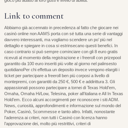
gioco più adatto ai loro gusti e livello di abilità.
Link to comment
Abbiamo già accennato in precedenza al fatto che giocare nei
casinò online non AAMS porta con sé tutta una serie di vantaggi
davvero interessanti, ma vogliamo scendere un po’ più nel
dettaglio e spiegare in cosa si estrinsecano questi benefici. In
caso contrario si può sempre cominciare con gli 8 euro gratis
ricevuti al momento della registrazione e i freeroll con prizepool
garantito da 100 euro inseriti più volte al giorno nel palinsesto
quotidianoPer chi effettua un deposito invece vengono elargiti i
ticket per partecipare a freeroll ben più corposi a livello di
montepremi, con garantiti da 250 €, 500 € e addirittura 3. Gli
appassionati possono partecipare a tornei di Texas Hold’em,
Omaha, Omaha Hi/Low, Telesina, poker all’italiana e All In Texas
Hold’em. Ecco alcuni accorgimenti per riconoscere i siti ADM.
News, curiosità, approfondimenti e informazione sul mondo del
Poker, Casinò, Scommesse e tanto altro. Infatti, nonostante
l’aderenza ai criteri, non tutti i Casinò con licenza hanno
l’approvazione dei, molto più restrittivi, criteri di