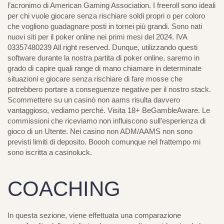
l’acronimo di American Gaming Association. I freeroll sono ideali
per chi vuole giocare senza rischiare soldi propri o per coloro
che vogliono guadagnare posti in tornei più grandi. Sono nati
nuovi siti per il poker online nei primi mesi del 2024. IVA
03357480239 All right reserved. Dunque, utilizzando questi
software durante la nostra partita di poker online, saremo in
grado di capire quali range di mano chiamare in determinate
situazioni e giocare senza rischiare di fare mosse che
potrebbero portare a conseguenze negative per il nostro stack.
Scommettere su un casinò non aams risulta davvero
vantaggioso, vediamo perché. Visita 18+ BeGambleAware. Le
commissioni che riceviamo non influiscono sull’esperienza di
gioco di un Utente. Nei casino non ADM/AAMS non sono
previsti limiti di deposito. Boooh comunque nel frattempo mi
sono iscritta a casinoluck.
COACHING
In questa sezione, viene effettuata una comparazione