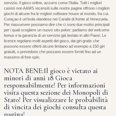
servizio. Il gioco online, azzurro come l’Italia. Tutti i migliori
casinò non AAMS recensiti sulle nostre pagine offrono i migliori
giochi di alcune fra le migliori software house al mondo, fra cui.
Curaçao è un’isola olandese nei Caraibi di fronte al Venezuela.
Per riassumere possiamo dire che ci sono due motivi principali
per i quali scegliere un nuovo sito poker: parliamo del welcome
bonus e la garanzia di un servizio già testato in altri Paesi. Le
licenze regolano molti aspetti del gioco, dai giri gratis che
possono essere offerti alcune limitano ad esempio a 150 giri
gratuiti, o prevedono che possano essere forniti fino ad un
massimo di free spin.
NOTA BENE:Il gioco è vietato ai
minori di anni 18 Gioca
responsabilmente! Per informazioni
visita questa sezione dei Monopoli di
Stato! Per visualizzare le probabilità
di vincita dei giochi consulta questa
pagina!