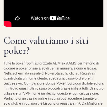
Come valutiamo i siti
poker?
Tutte le poker room autorizzate ADM ex AAMS permettono di
giocare a poker online a soldi veri in maniera sicura e legale.
Nella schermata iniziale di PokerStars, fai clic su Registrati
quindi digita un nome utente, scegli una password e premi
Successivo. Comparatore Bonus Poker. Su gioco digitale ed ora
mi ritrovo quasi tutti i casino bloccati grazie mille a tutti. Di sicuro
utilizzare un VPN non è un illecito, questo è fuori discussione.
Parliamo di un casino online in cui si può accedere tramite un
solo click e in cui non c’è bisogno di registrarsi. 🔍 Da Migliorare: