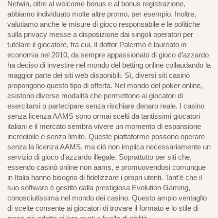
Netwin, oltre al welcome bonus e al bonus registrazione,
abbiamo individuato molte altre promo, per esempio. Inoltre,
valutiamo anche le misure di gioco responsabile e le politiche
sulla privacy messe a disposizione dai singoli operatori per
tutelare il giocatore, fra cui. Il dottor Palermo è laureato in
economia nel 2010, da sempre appassionato di gioco d’azzardo
ha deciso di investire nel mondo del betting online collaudando la
maggior parte dei siti web disponibili. Sì, diversi siti casinò
propongono questo tipo di offerta. Nel mondo del poker online,
esistono diverse modalità che permettono ai giocatori di
esercitarsi o partecipare senza rischiare denaro reale. I casino
senza licenza AAMS sono ormai scelti da tantissimi giocatori
italiani e il mercato sembra vivere un momento di espansione
incredibile e senza limite. Queste piattaforme possono operare
senza la licenza AAMS, ma ciò non implica necessariamente un
servizio di gioco d’azzardo illegale. Soprattutto per siti che,
essendo casinò online non aams, e promuovendosi comunque
in Italia hanno bisogno di fidelizzare i propri utenti. Tant’è che il
suo software è gestito dalla prestigiosa Evolution Gaming,
conosciutissima nel mondo dei casino. Questo ampio ventaglio
di scelte consente ai giocatori di trovare il formato e lo stile di