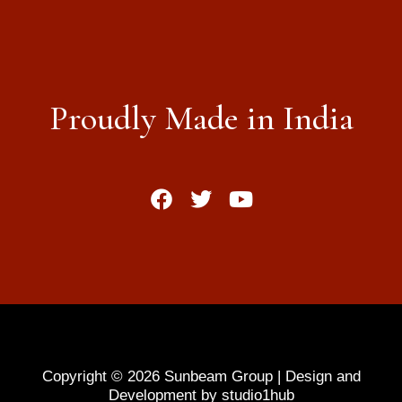
Proudly Made in India
Copyright © 2026 Sunbeam Group | Design and
Development by
studio1hub