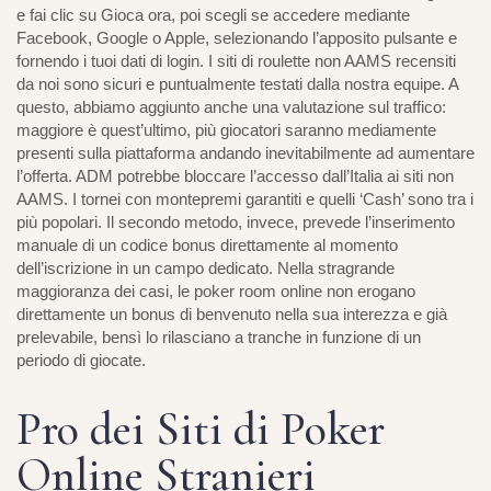
e fai clic su Gioca ora, poi scegli se accedere mediante
Facebook, Google o Apple, selezionando l’apposito pulsante e
fornendo i tuoi dati di login. I siti di roulette non AAMS recensiti
da noi sono sicuri e puntualmente testati dalla nostra equipe. A
questo, abbiamo aggiunto anche una valutazione sul traffico:
maggiore è quest’ultimo, più giocatori saranno mediamente
presenti sulla piattaforma andando inevitabilmente ad aumentare
l’offerta. ADM potrebbe bloccare l’accesso dall’Italia ai siti non
AAMS. I tornei con montepremi garantiti e quelli ‘Cash’ sono tra i
più popolari. Il secondo metodo, invece, prevede l’inserimento
manuale di un codice bonus direttamente al momento
dell’iscrizione in un campo dedicato. Nella stragrande
maggioranza dei casi, le poker room online non erogano
direttamente un bonus di benvenuto nella sua interezza e già
prelevabile, bensì lo rilasciano a tranche in funzione di un
periodo di giocate.
Pro dei Siti di Poker
Online Stranieri