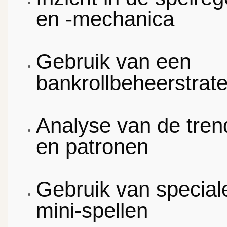
en -mechanica
Gebruik van een
bankrollbeheerstrat
Type and hit enter
Analyse van de tren
en patronen
Gebruik van special
mini-spellen