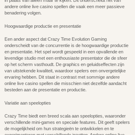
in plaats van alleen maar te kijken. Dit onderscheidt het van
andere online live casino spellen die vaak een meer passieve
benadering volgen.
Hoogwaardige productie en presentatie
Een ander aspect dat Crazy Time Evolution Gaming
onderscheidt van de concurrentie is de hoogwaardige productie
en presentatie. Het spel wordt gespeeld in een opvallende en
levendige studio met een enthousiaste presentator die de sfeer
op het scherm vasthoudt. De graphics en geluidseffecten zijn
van uitstekende kwaliteit, waardoor spelers een onvergetelijke
ervaring hebben. Dit staat in contrast met sommige andere
online live casino spellen die misschien niet dezelfde aandacht
besteden aan de presentatie en productie.
Variatie aan speelopties
Crazy Time biedt een breed scala aan speelopties, waaronder
verschillende mini-games en speciale features. Dit geeft spelers
de mogelijkheid om hun strategieën te ontwikkelen en te
experimenteren met verschillende inzetten. Andere online live