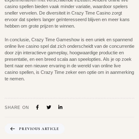
casino spellen bieden vaak minder variatie, waardoor spelers
sneller vervelen. De diversiteit in Crazy Time Casino zorgt
ervoor dat spelers langer geïnteresseerd blijven en meer kans
hebben om grote prijzen te winnen.
In conclusie, Crazy Time Gameshow is een uniek en spannend
online live casino spel dat zich onderscheidt van de concurrentie
door zijn interactieve gameplay, hoogwaardige productie en
presentatie, en een breed scala aan speelopties. Als je op zoek
bent naar een nieuwe ervaring in de wereld van online live
casino spellen, is Crazy Time zeker een optie om in aanmerking
te nemen.
SHARE ON
PREVIOUS ARTICLE