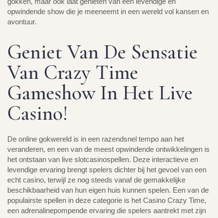
gokken, maar ook laat genieten van een levendige en
opwindende show die je meeneemt in een wereld vol kansen en
avontuur.
Geniet Van De Sensatie
Van Crazy Time
Gameshow In Het Live
Casino!
De online gokwereld is in een razendsnel tempo aan het
veranderen, en een van de meest opwindende ontwikkelingen is
het ontstaan van live slotcasinospellen. Deze interactieve en
levendige ervaring brengt spelers dichter bij het gevoel van een
echt casino, terwijl ze nog steeds vanaf de gemakkelijke
beschikbaarheid van hun eigen huis kunnen spelen. Een van de
populairste spellen in deze categorie is het Casino Crazy Time,
een adrenalinepompende ervaring die spelers aantrekt met zijn