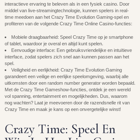
interactieve ervaring te beleven als in een fysiek casino. Door
middel van live-streamingtechnologie, kunnen spelers in real-
time meedoen aan het Crazy Time Evolution Gaming-spel en
profiteren van de volgende Crazy Time Online Casino-functies:
Mobiele draagbaarheid: Speel Crazy Time op je smartphone
of tablet, waardoor je overal en altijd kunt spelen.
Eenvoudige interface: Een gebruiksvriendelijke en intuïtieve
interface, zodat spelers zich snel aan kunnen passen aan het
spel.
Veiligheid en eerlijkheid: Crazy Time Evolution Gaming
garandeert een veilige en eerlijke speelomgeving, waarbij alle
uitkomsten door een random number generator worden bepaald.
Met de Crazy Time Gameshow-functies, ontdek je een wereld
vol spanning, entertainment en mogelijkheden. Dus, waarom
nog wachten? Laat je meevoeren door de razendsnelle rit van
Crazy Time en maak je kans op een onvergetelijke winst!
Crazy Time: Speel En