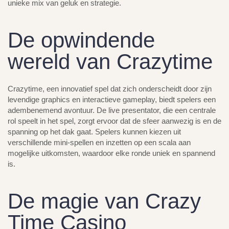
unieke mix van geluk en strategie.
De opwindende
wereld van Crazytime
Crazytime, een innovatief spel dat zich onderscheidt door zijn
levendige graphics en interactieve gameplay, biedt spelers een
adembenemend avontuur. De live presentator, die een centrale
rol speelt in het spel, zorgt ervoor dat de sfeer aanwezig is en de
spanning op het dak gaat. Spelers kunnen kiezen uit
verschillende mini-spellen en inzetten op een scala aan
mogelijke uitkomsten, waardoor elke ronde uniek en spannend
is.
De magie van Crazy
Time Casino