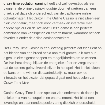
crazy time evolution gaming
heeft zichzelf gevestigd als een
pionier in de online casino-industrie door het creëren van een
uniek spel dat zich onderscheidt van de traditionele online
gokautomaten. Het Crazy Time Online Casino is niet alleen een
plek voor geluk, maar ook voor vermaak en interactie met
andere spelers en de live-host. Deze game is een perfecte
combinatie van kansspelen en entertainment, waardoor het een
favoriet is onder de online casinobezoekers.
Het Crazy Time Casino is een levendig platform dat zich richt op
het bieden van een breed scala aan mini-games, elk met hun
eigen unieke eigenschappen en mogelijkheden om te winnen.
De live-host draagt bij aan de energieke sfeer en zorgt ervoor
dat de spelers geïnvolveerd blijven in het spel. Het is niet alleen
de kans om te winnen die aantrekkelijk is, maar ook de
interactie en het plezier dat gepaard gaat met het spelen van
Crazy Time Live.
Casino Crazy Time is een spel dat zich onderscheidt door zijn
unieke mix van kansspelen en entertainment. Het biedt een
levendige en spannende speelervaring die zich onderscheidt