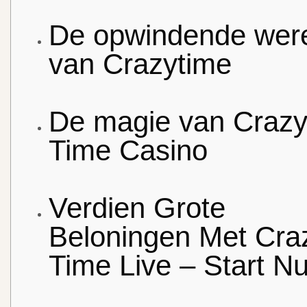
De opwindende wer
van Crazytime
De magie van Craz
Time Casino
Verdien Grote
Beloningen Met Cra
Time Live – Start Nu