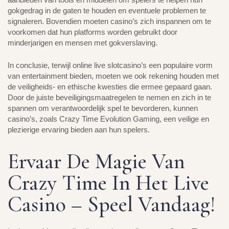
gokgedrag in de gaten te houden en eventuele problemen te
signaleren. Bovendien moeten casino’s zich inspannen om te
voorkomen dat hun platforms worden gebruikt door
minderjarigen en mensen met gokverslaving.
In conclusie, terwijl online live slotcasino’s een populaire vorm
van entertainment bieden, moeten we ook rekening houden met
de veiligheids- en ethische kwesties die ermee gepaard gaan.
Door de juiste beveiligingsmaatregelen te nemen en zich in te
spannen om verantwoordelijk spel te bevorderen, kunnen
casino’s, zoals Crazy Time Evolution Gaming, een veilige en
plezierige ervaring bieden aan hun spelers.
Ervaar De Magie Van
Crazy Time In Het Live
Casino – Speel Vandaag!