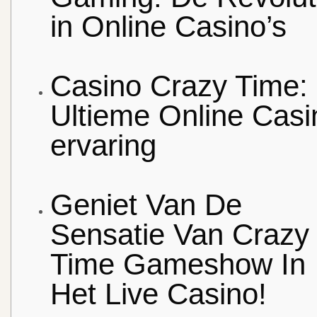
in Online Casino’s
Casino Crazy Time:
Ultieme Online Casi
ervaring
Geniet Van De
Sensatie Van Crazy
Time Gameshow In
Het Live Casino!