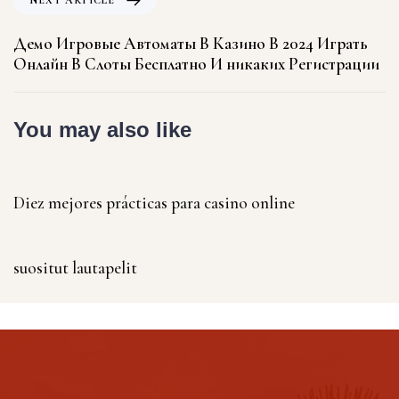
NEXT ARTICLE
Демо Игровые Автоматы В Казино В 2024 Играть
Онлайн В Слоты Бесплатно И никаких Регистрации
You may also like
1 year ago
Uncategorized
Diez mejores prácticas para casino online
1 year ago
Uncategorized
suositut lautapelit