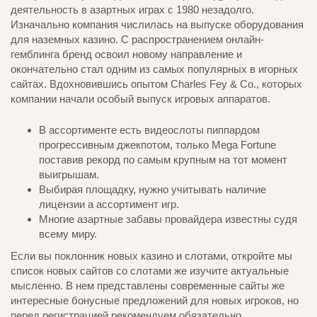
деятельность в азартных играх с 1980 незадолго.
Изначально компания числилась на выпуске оборудования
для наземных казино. С распространением онлайн-
гемблинга бренд освоил новому направление и
окончательно стал одним из самых популярных в игорных
сайтах. Вдохновившись опытом Charles Fey & Co., которых
компании начали особый выпуск игровых аппаратов.
В ассортименте есть видеослоты пиппардом
прогрессивным джекпотом, только Mega Fortune
поставив рекорд по самым крупным на тот момент
выигрышам.
Выбирая площадку, нужно учитывать наличие
лицензии а ассортимент игр.
Многие азартные забавы провайдера известны судя
всему миру.
Если вы поклонник новых казино и слотами, откройте мы
список новых сайтов со слотами же изучите актуальные
мысленно. В нем представлены современные сайты же
интересные бонусные предложений для новых игроков, но
перед регистрацией рекомендуем обязательно