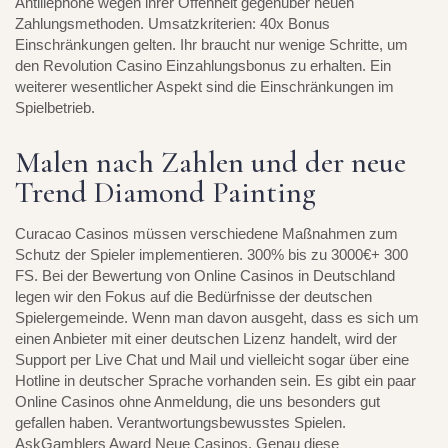
Antillephone wegen ihrer Offenheit gegenüber neuen
Zahlungsmethoden. Umsatzkriterien: 40x Bonus
Einschränkungen gelten. Ihr braucht nur wenige Schritte, um
den Revolution Casino Einzahlungsbonus zu erhalten. Ein
weiterer wesentlicher Aspekt sind die Einschränkungen im
Spielbetrieb.
Malen nach Zahlen und der neue
Trend Diamond Painting
Curacao Casinos müssen verschiedene Maßnahmen zum
Schutz der Spieler implementieren. 300% bis zu 3000€+ 300
FS. Bei der Bewertung von Online Casinos in Deutschland
legen wir den Fokus auf die Bedürfnisse der deutschen
Spielergemeinde. Wenn man davon ausgeht, dass es sich um
einen Anbieter mit einer deutschen Lizenz handelt, wird der
Support per Live Chat und Mail und vielleicht sogar über eine
Hotline in deutscher Sprache vorhanden sein. Es gibt ein paar
Online Casinos ohne Anmeldung, die uns besonders gut
gefallen haben. Verantwortungsbewusstes Spielen.
AskGamblers Award Neue Casinos. Genau diese