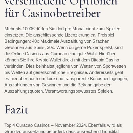
verschiedene Optionen
für Casinobetreiber
Mehr als 1000€ dürfen Sie dort pro Monat nicht zum Spielen
einsetzen. Die anschliessende Lizenzierung ca. Freispiel
Bedingungen: 40x Maximale Auszahlung von 5 fachen
Gewinnen aus Spins, 30x. Wenn du gerne Poker spielst, sind
die Online Casinos aus Curacao eine gute Wahl. Hierüber
können Sie ihre Krypto Wallet direkt mit dem Bitcoin Casino
verbinden. Dies beinhaltet jegliche von Wetten von Sportwetten
bis Wetten auf gesellschaftliche Ereignisse. Andererseits geht
es hier aber auch um faire und transparente Bonusbedingungen,
Auszahlungen von Gewinnen und die Bekanntgabe der
Auszahlungsquoten. Verantwortungsbewusstes Spielen.
Fazit
Top 4 Curacao Casinos – November 2024. Ebenfalls wird als
Grundvoraussetzung gefordert, dass ausreichend Liquidität