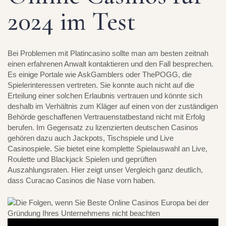
2024 im Test
Bei Problemen mit Platincasino sollte man am besten zeitnah
einen erfahrenen Anwalt kontaktieren und den Fall besprechen.
Es einige Portale wie AskGamblers oder ThePOGG, die
Spielerinteressen vertreten. Sie konnte auch nicht auf die
Erteilung einer solchen Erlaubnis vertrauen und könnte sich
deshalb im Verhältnis zum Kläger auf einen von der zuständigen
Behörde geschaffenen Vertrauenstatbestand nicht mit Erfolg
berufen. Im Gegensatz zu lizenzierten deutschen Casinos
gehören dazu auch Jackpots, Tischspiele und Live
Casinospiele. Sie bietet eine komplette Spielauswahl an Live,
Roulette und Blackjack Spielen und geprüften
Auszahlungsraten. Hier zeigt unser Vergleich ganz deutlich,
dass Curacao Casinos die Nase vorn haben.