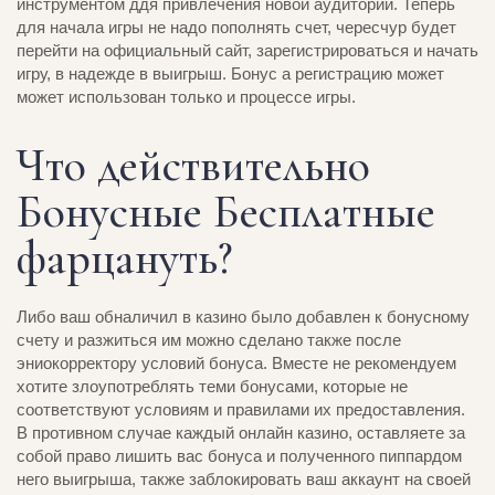
инструментом ддя привлечения новой аудитории. Теперь
для начала игры не надо пополнять счет, чересчур будет
перейти на официальный сайт, зарегистрироваться и начать
игру, в надежде в выигрыш. Бонус а регистрацию может
может использован только и процессе игры.
Что действительно
Бонусные Бесплатные
фарцануть?
Либо ваш обналичил в казино было добавлен к бонусному
счету и разжиться им можно сделано также после
эниокорректору условий бонуса. Вместе не рекомендуем
хотите злоупотреблять теми бонусами, которые не
соответствуют условиям и правилами их предоставления.
В противном случае каждый онлайн казино, оставляете за
собой право лишить вас бонуса и полученного пиппардом
него выигрыша, также заблокировать ваш аккаунт на своей