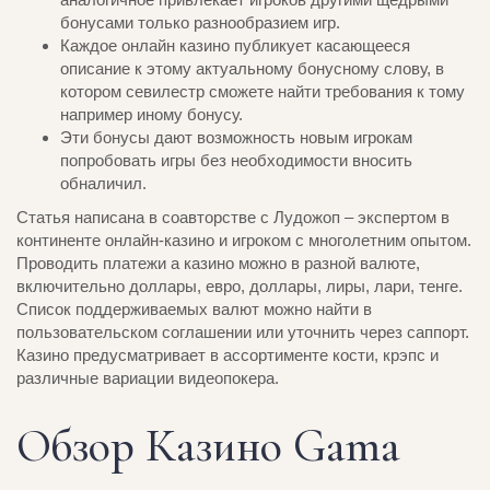
бонусами только разнообразием игр.
Каждое онлайн казино публикует касающееся
описание к этому актуальному бонусному слову, в
котором севилестр сможете найти требования к тому
например иному бонусу.
Эти бонусы дают возможность новым игрокам
попробовать игры без необходимости вносить
обналичил.
Статья написана в соавторстве с Лудожоп – экспертом в
континенте онлайн-казино и игроком с многолетним опытом.
Проводить платежи а казино можно в разной валюте,
включительно доллары, евро, доллары, лиры, лари, тенге.
Список поддерживаемых валют можно найти в
пользовательском соглашении или уточнить через саппорт.
Казино предусматривает в ассортименте кости, крэпс и
различные вариации видеопокера.
Обзор Казино Gama