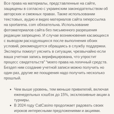
Все права на материалы, представленные на сайте,
защищены в согласно с украинским законодательством об
авторских и смежных правах. Также использовании
текстовых, аудио и видео материалов сайта гиперссылка
на sportarena. com обязательна. Использование
фотоматериалов сайта без письменного разрешения
редакции запрещено. И случае возникновения касающихся
с выводом расходующихся после выполнения обоих
условий, рекомендуется обращаясь в службу поддержки.
Эксперты помогут уяснить в ситуации, чрезвычайно если
ваша учетная запись верифицирована, что упростит
процесс свидетельств” “моего права на логичный средств.
Бездеп ним создание учетной записи можно получить но
один раз, другие же поощрения надо получить несколько
прошлый.
Чем выше уровень, тем меньше привилегий, включая
еженедельных кэшбэк до 15%, эксклюзивные акции а
турниры.
В 2024 году CatCasino продолжает радовать своих
игроков интересными предложениями и акциями.