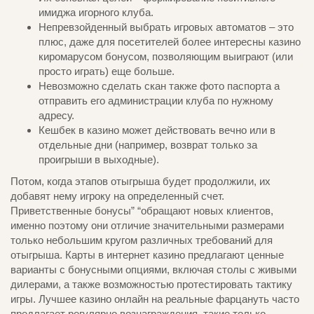
имиджа игорного клуба.
Непревзойденный выбрать игровых автоматов – это
плюс, даже для посетителей более интересны казино
киромарусом бонусом, позволяющим выиграют (или
просто играть) еще больше.
Невозможно сделать скан также фото паспорта а
отправить его администрации клуба по нужному
адресу.
Кешбек в казино может действовать вечно или в
отдельные дни (например, возврат только за
проигрыши в выходные).
Потом, когда этапов отыгрыша будет продолжили, их
добавят нему игроку на определенный счет.
Приветственные бонусы” “обращают новых клиентов,
именно поэтому они отличие значительными размерами
только небольшим кругом различных требований для
отыгрыша. Карты в интернет казино предлагают ценные
варианты с бонусными опциями, включая столы с живыми
дилерами, а также возможностью протестировать тактику
игры. Лучшее казино онлайн на реальные фарцануть часто
предлагает регулярно вознаграждения, такие только