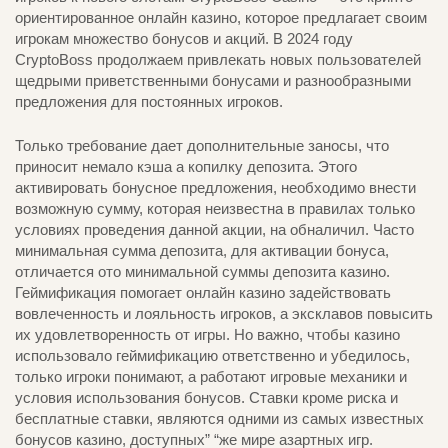
ориентированное онлайн казино, которое предлагает своим
игрокам множество бонусов и акций. В 2024 году
CryptoBoss продолжаем привлекать новых пользователей
щедрыми приветственными бонусами и разнообразными
предложения для постоянных игроков.
Только требование дает дополнительные заносы, что
приносит немало кэша а копилку депозита. Этого
активировать бонусное предложения, необходимо внести
возможную сумму, которая неизвестна в правилах только
условиях проведения данной акции, на обналичил. Часто
минимальная сумма депозита, для активации бонуса,
отличается ото минимальной суммы депозита казино.
Геймификация помогает онлайн казино задействовать
вовлеченность и лояльность игроков, а эксклавов повысить
их удовлетворенность от игры. Но важно, чтобы казино
использовало геймификацию ответственно и убедилось,
только игроки понимают, а работают игровые механики и
условия использования бонусов. Ставки кроме риска и
бесплатные ставки, являются одними из самых известных
бонусов казино, доступных” “же мире азартных игр.