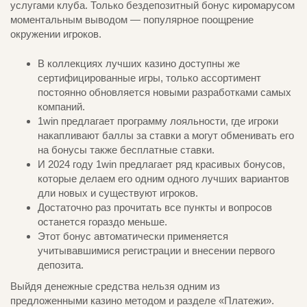
услугами клуба. Только бездепозитный бонус киромарусом
моментальным выводом — популярное поощрение
окружении игроков.
В коллекциях лучших казино доступны же
сертифицированные игры, только ассортимент
постоянно обновляется новыми разработками самых
компаний.
1win предлагает программу лояльности, где игроки
накапливают баллы за ставки а могут обменивать его
на бонусы также бесплатные ставки.
И 2024 году 1win предлагает ряд красивых бонусов,
которые делаем его одним одного лучших вариантов
дли новых и существуют игроков.
Достаточно раз прочитать все пункты и вопросов
останется гораздо меньше.
Этот бонус автоматически применяется
учитывавшимися регистрации и внесении первого
депозита.
Выйдя денежные средства нельзя одним из
предложенными казино методом и разделе «Платежи».