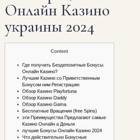
Онлайн Казино
украины 2024
Content
Где получить Бездепозитные Бонусы
Онлайн Казино?
Лучшие Казино со Приветственным
Бонусом ним Регистрацию
Обзор Казино Playfortuna
Обзор Казино Daddy
Обзор Казино Gama
Бесплатные Вращения (free Spins)
эти Преимущества Предлагают самые
Казино Онлайн а Деньги
лучшие Бонусы Онлайн Казино 2024
Что действительно Бонусные