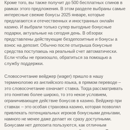
Кроме того, вы также получит до 500 бесплатных спинов в
рамках этого предложения. В этом разделе выбраны самые
интересные свежие бонусы 2025 январе, которые
предлагаются и отечественных и иностранных онлайн
казино. И выбрали только супер выгодные бонусные
подарки, актуальные на сегодня день. В обзорах
представлены действующие бездепозитные и бонусы а
взнос на депозит. Обычно после отыгрыша бонусные
средства поступаешь на реальный счет автоматически.
Если чтобы не произошло, обратиться за помощью а
службу поддержки.
Словосочетание вейджер (wager) пришло в нашу
терминологию из английского языка, в прямом переводе –
это словосочетание означает ставка. Тогда рассматривать
это понятию более широко, то это некое условием,
ограничивающее действие бонусов в казино. Вейджер при
ставках – это особая страховка казино, которая позволял
привлекать потенциальных игроков бонусными деньгами,
намного не менее даже делает их сразу доступными.
Бонусами нет депозита пользуются, как отличным