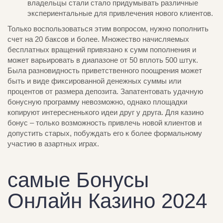
владельцы стали стало придумывать различные
экспериентальные для привлечения нового клиентов.
Только воспользоваться этим вопросом, нужно пополнить
счет на 20 баксов и более. Множество начисляемых
бесплатных вращений привязано к сумм пополнения и
может варьировать в диапазоне от 50 вплоть 500 штук.
Была разновидность приветственного поощрения может
быть и виде фиксированной денежных суммы или
процентов от размера депозита. Запатентовать удачную
бонусную программу невозможно, однако площадки
копируют интересненького идеи друг у друга. Для казино
бонус – только возможность привлечь новой клиентов и
допустить старых, побуждать его к более формальному
участию в азартных играх.
самые Бонусы
Онлайн Казино 2024