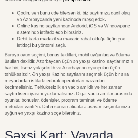
Qodin, sən bunu edə bilərsən ki, biz saytımıza daxil olaq
və Azərbaycanda yeni kazinoda məşq edək.
Online kasino saytlarından Andorid, iOS və Windowpane
sistemində istifadə edə bilərsiniz.
Debit karta mədaxil və məxaric rahat olduğu üçün çox
istidəçi bu yöntəmi seçir.
Buraya oyun seçimi, bonus təklifləri, mobil uyğunluq və ödəmə
üsulları daxildir. Azərbaycan üçün ən yaxşı kazino saytlarımızın
hər biri, lisenziyalaşdırılıb və Azərbaycan oyunçuları üçün
təhlükəsizdir. Ən yaxşı Kazino saytlarını seçmək üçün bir sıra
meyarlardan istifadə edərək operatorları nəzərdən
keçirməlisiniz. Təhlükəsizlik ən vacib amildir və hər zaman
saytın lisenziyasını yoxlamalısınız. Digər vacib amillər arasında
oyunlar, bonuslar, ödənişlər, proqram təminatı və ödəmə
metodları varifr?n. Daha sonra nəticələrə əsasən seçimlərinizə
uyğun ən yaxşı kazino seçə bilərsiniz.
Şəxsi Kart: Vavada