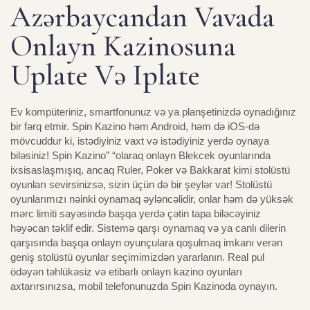
Azərbaycandan Vavada
Onlayn Kazinosuna
Uplate Və Iplate
Ev kompüteriniz, smartfonunuz və ya planşetinizdə oynadığınız
bir fərq etmir. Spin Kazino həm Android, həm də iOS-də
mövcuddur ki, istədiyiniz vaxt və istədiyiniz yerdə oynaya
biləsiniz! Spin Kazino” “olaraq onlayn Blekcek oyunlarında
ixsisaslaşmışıq, ancaq Ruler, Poker və Bakkarat kimi stolüstü
oyunları sevirsinizsə, sizin üçün də bir şeylər var! Stolüstü
oyunlarımızı nəinki oynamaq əyləncəlidir, onlar həm də yüksək
mərc limiti sayəsində başqa yerdə çətin tapa biləcəyiniz
həyəcan təklif edir. Sistemə qarşı oynamaq və ya canlı dilerin
qarşısında başqa onlayn oyunçulara qoşulmaq imkanı verən
geniş stolüstü oyunlar seçimimizdən yararlanın. Real pul
ödəyən təhlükəsiz və etibarlı onlayn kazino oyunları
axtarırsınızsa, mobil telefonunuzda Spin Kazinoda oynayın.