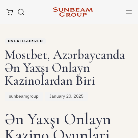
Tog
nav
Author
Published
PUBLISHED
on:
IN:
UNCATEGORIZED
Mostbet, Azərbaycanda
Ən Yaxşı Onlayn
Kazinolardan Biri
sunbeamgroup
January 20, 2025
Ən Yaxşı Onlayn
Kazino Oyunlari