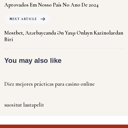
Aprovados Em Nosso País No Ano De 2024
NEXT ARTICLE
Mostbet, Azərbaycanda Ən Yaxşı Onlayn Kazinolardan
Biri
You may also like
1 year ago
Uncategorized
Diez mejores prácticas para casino online
1 year ago
Uncategorized
suositut lautapelit