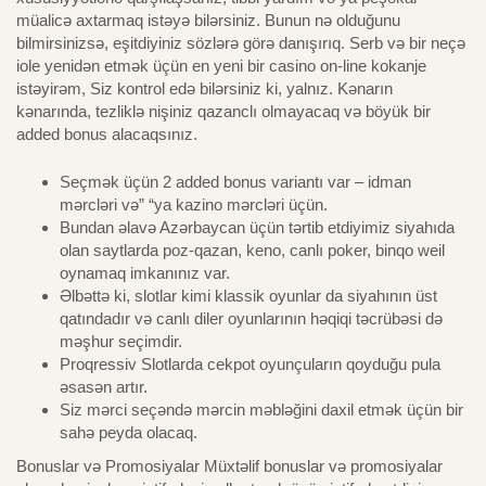
müalicə axtarmaq istəyə bilərsiniz. Bunun nə olduğunu
bilmirsinizsə, eşitdiyiniz sözlərə görə danışırıq. Serb və bir neçə
iole yenidən etmək üçün en yeni bir casino on-line kokanje
istəyirəm, Siz kontrol edə bilərsiniz ki, yalnız. Kənarın
kənarında, tezliklə nişiniz qazanclı olmayacaq və böyük bir
added bonus alacaqsınız.
Seçmək üçün 2 added bonus variantı var – idman
mərcləri və” “ya kazino mərcləri üçün.
Bundan əlavə Azərbaycan üçün tərtib etdiyimiz siyahıda
olan saytlarda poz-qazan, keno, canlı poker, binqo weil
oynamaq imkanınız var.
Əlbəttə ki, slotlar kimi klassik oyunlar da siyahının üst
qatındadır və canlı diler oyunlarının həqiqi təcrübəsi də
məşhur seçimdir.
Proqressiv Slotlarda cekpot oyunçuların qoyduğu pula
əsasən artır.
Siz mərci seçəndə mərcin məbləğini daxil etmək üçün bir
sahə peyda olacaq.
Bonuslar və Promosiyalar Müxtəlif bonuslar və promosiyalar