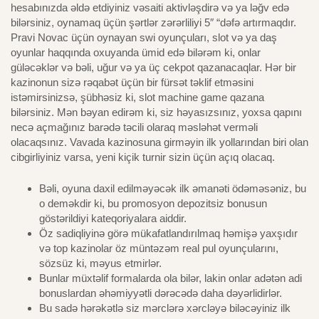
hesabınızda əldə etdiyiniz vəsaiti aktivləşdirə və ya ləğv edə
bilərsiniz, oynamaq üçün şərtlər zərərliliyi 5″ “dəfə artırmaqdır.
Pravi Novac üçün oynayan swi oyunçuları, slot və ya daş
oyunlar haqqında oxuyanda ümid edə bilərəm ki, onlar
güləcəklər və bəli, uğur və ya üç cekpot qazanacaqlar. Hər bir
kazinonun sizə rəqabət üçün bir fürsət təklif etməsini
istəmirsinizsə, şübhəsiz ki, slot machine game qazana
bilərsiniz. Mən bəyan edirəm ki, siz həyasızsınız, yoxsa qapını
necə açmağınız barədə təcili olaraq məsləhət verməli
olacaqsınız. Vavada kazinosuna girməyin ilk yollarından biri olan
cibgirliyiniz varsa, yeni kiçik turnir sizin üçün açıq olacaq.
Bəli, oyuna daxil edilməyəcək ilk əmanəti ödəməsəniz, bu
o deməkdir ki, bu promosyon depozitsiz bonusun
göstərildiyi kateqoriyalara aiddir.
Öz sadiqliyinə görə mükafatlandırılmaq həmişə yaxşıdır
və top kazinolar öz müntəzəm real pul oyunçularını,
sözsüz ki, məyus etmirlər.
Bunlar müxtəlif formalarda ola bilər, lakin onlar adətən adi
bonuslardan əhəmiyyətli dərəcədə daha dəyərlidirlər.
Bu sadə hərəkətlə siz mərclərə xərcləyə biləcəyiniz ilk