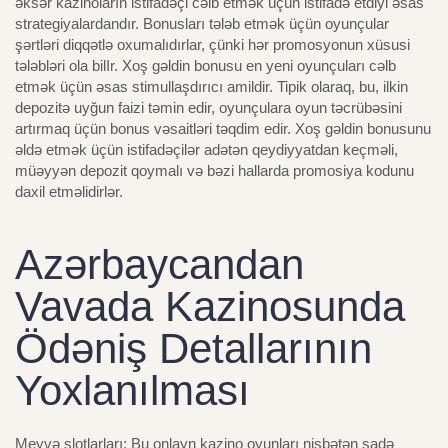
əksər kazinoların istifadəçi cəlb etmək üçün istifadə etdiyi əsas
strategiyalardandır. Bonusları tələb etmək üçün oyunçular
şərtləri diqqətlə oxumalıdırlar, çünki hər promosyonun xüsusi
tələbləri ola bilIr. Xoş gəldin bonusu en yeni oyunçuları cəlb
etmək üçün əsas stimullaşdırıcı amildir. Tipik olaraq, bu, ilkin
depozitə uyğun faizi təmin edir, oyunçulara oyun təcrübəsini
artırmaq üçün bonus vəsaitləri təqdim edir. Xoş gəldin bonusunu
əldə etmək üçün istifadəçilər adətən qeydiyyatdan keçməli,
müəyyən depozit qoymalı və bəzi hallarda promosiya kodunu
daxil etməlidirlər.
Azərbaycandan
Vavada Kazinosunda
Ödəniş Detallarının
Yoxlanılması
Meyvə slotlarları; Bu onlayn kazino oyunları nisbətən sadə