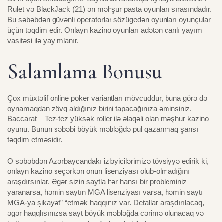
Rulet və BlackJack (21) ən məhşur pasta oyunları sırasındadır.
Bu səbəbdən güvənli operatorlar sözügedən oyunları oyunçular
üçün təqdim edir. Onlayn kazino oyunları adətən canlı yayım
vasitəsi ilə yayımlanır.
Salamlama Bonusu
Çox müxtəlif online poker variantları mövcuddur, buna görə də
oynamaqdan zövq aldığınız birini tapacağınıza əminsiniz.
Baccarat – Tez-tez yüksək roller ilə əlaqəli olan məşhur kazino
oyunu. Bunun səbəbi böyük məbləğdə pul qazanmaq şansı
təqdim etməsidir.
O səbəbdən Azərbaycandakı izləyicilərimizə tövsiyyə edirik ki,
onlayn kazino seçərkən onun lisenziyası olub-olmadığını
araşdırsınlar. Əgər sizin saytla hər hansı bir probleminiz
yaranarsa, həmin saytın MGA lisenziyası varsa, həmin saytı
MGA-ya şikayət” “etmək haqqınız var. Detallar araşdırılacaq,
əgər haqqlısınızsa sayt böyük məbləğda cərimə olunacaq və