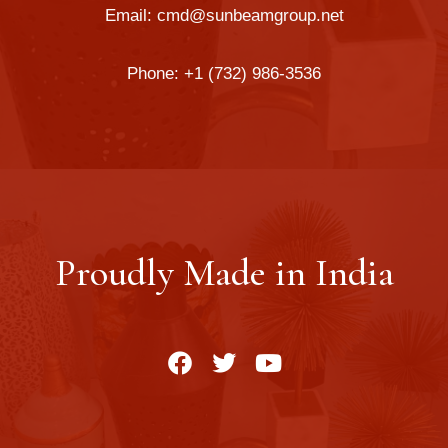
Email:
cmd@sunbeamgroup.net
Phone:
+1 (732) 986-3536
Proudly Made in India