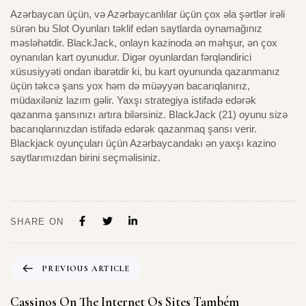
Azərbaycan üçün, və Azərbaycanlılar üçün çox əla şərtlər irəli
sürən bu Slot Oyunları təklif edən saytlarda oynamağınız
məsləhətdir. BlackJack, onlayn kazinoda ən məhşur, ən çox
oynanılan kart oyunudur. Digər oyunlardan fərqləndirici
xüsusiyyəti ondan ibarətdir ki, bu kart oyununda qazanmanız
üçün təkcə şans yox həm də müəyyən bacarıqlanırız,
müdaxiləniz lazım gəlir. Yaxşı strategiya istifadə edərək
qazanma şansınızı artıra bilərsiniz. BlackJack (21) oyunu sizə
bacarıqlarınızdan istifadə edərək qazanmaq şansı verir.
Blackjack oyunçuları üçün Azərbaycandakı ən yaxşı kazino
saytlarımızdan birini seçməlisiniz.
SHARE ON
PREVIOUS ARTICLE
Cassinos On The Internet Os Sites Também