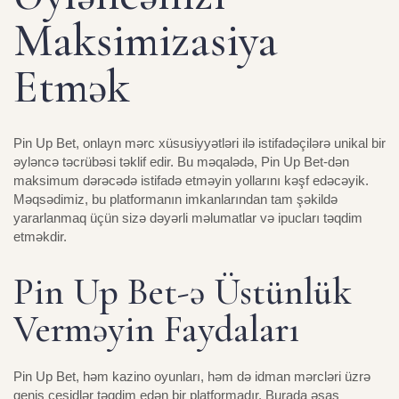
Maksimizasiya
Etmək
Pin Up Bet, onlayn mərc xüsusiyyətləri ilə istifadəçilərə unikal bir
əyləncə təcrübəsi təklif edir. Bu məqalədə, Pin Up Bet-dən
maksimum dərəcədə istifadə etməyin yollarını kəşf edəcəyik.
Məqsədimiz, bu platformanın imkanlarından tam şəkildə
yararlanmaq üçün sizə dəyərli məlumatlar və ipucları təqdim
etməkdir.
Pin Up Bet-ə Üstünlük
Verməyin Faydaları
Pin Up Bet, həm kazino oyunları, həm də idman mərcləri üzrə
geniş çeşidlər təqdim edən bir platformadır. Burada əsas