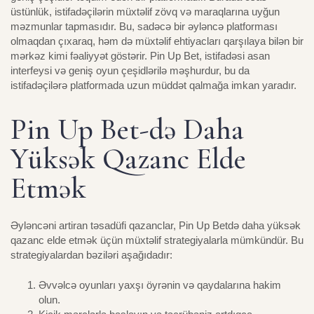
üstünlük, istifadəçilərin müxtəlif zövq və maraqlarına uyğun
Type and hit enter
məzmunlar tapmasıdır. Bu, sadəcə bir əyləncə platforması
olmaqdan çıxaraq, həm də müxtəlif ehtiyacları qarşılaya bilən bir
mərkəz kimi fəaliyyət göstərir. Pin Up Bet, istifadəsi asan
interfeysi və geniş oyun çeşidlərilə məşhurdur, bu da
istifadəçilərə platformada uzun müddət qalmağa imkan yaradır.
Pin Up Bet-də Daha
Yüksək Qazanc Elde
Etmək
Əyləncəni artiran təsadüfi qazanclar, Pin Up Betdə daha yüksək
qazanc elde etmək üçün müxtəlif strategiyalarla mümkündür. Bu
strategiyalardan bəziləri aşağıdadır:
Əvvəlcə oyunları yaxşı öyrənin və qaydalarına hakim
olun.