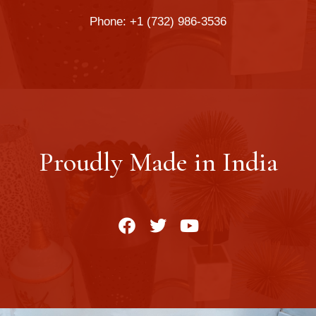
Phone:
+1 (732) 986-3536
Proudly Made in India