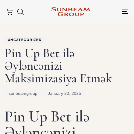
Tog
nav
Author
Published
PUBLISHED
on:
IN:
UNCATEGORIZED
Pin Up Bet ilə
Əyləncənizi
Maksimizasiya Etmək
sunbeamgroup
January 20, 2025
Pin Up Bet ilə
Əyləncənizi