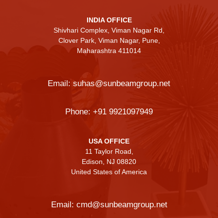
INDIA OFFICE
Shivhari Complex, Viman Nagar Rd,
Clover Park, Viman Nagar, Pune,
Maharashtra 411014
Email:
suhas@sunbeamgroup.net
Phone:
+91 9921097949
USA OFFICE
11 Taylor Road,
Edison, NJ 08820
United States of America
Email:
cmd@sunbeamgroup.net