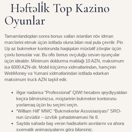
​ ​ Həftəli̇k Top Kazino
Oyunlar​
Tamamlandıqdan sonra bonus xalları istənilən növ idman
mərclərini etmək üçün istifadə oluna bilən real pula çevrilir. Pin
Up az bukmeker kontorunda həqiqətən müxtəlif zövqlər üçün
çoxlu bonuslar var. Bu ofis bonus ovçuluğu sevən oyunçular
üçün idealdır. Minimum doldurma məbləği 10 AZN, maksimum
isə 6000 AZN-dir. Mobil köçürmə xidmətlərindən, həmçinin
WebMoney və Yumani xidmətlərindən istifadə edərkən
maksimum truck AZN təşkil edir.
Əgər nədənsə “Professional” QIWI hesabını qeydiyyatdan
keçirə bilmirsinizsə, müştərinin bukmeker kontorunu
yoxlamaq üçün bu seçimi seçin.
“William Hill” MMC “Bukmekerlər Assosiasiyası” SRO-
nun üzvüdür – üzvlük şəhadətnaməsi № 8.
Saytda sahədə baş verən hadisələrin axınlarını və ahora
sxematik animasiyalarını görə bilərsiniz.