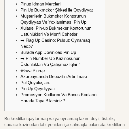
Pinup Idman Mərcləri
Pin Up Bukmeker Şirkəti Ilə Qeydiyyat
Müştərilərin Bukmeker Kontorunun
Qeydiyyatı Və Yoxlanılması Pin Up
Xülasə: Pin-up Bukmeker Kontorunun
Üstünlükləri Və Mənfi Cəhətləri
➡️ Flag Up Casino: Pulsuz Oynamaq
Necə?
Burada App Download Pin Up
➡️ Pin Number Up Kazinosunun
Üstünlükləri Və Çatışmazlıqları”
Əlavə Pin-up
Azərbaycanda Depozitin Artırılması
Pul Qoyuluşları:
Pin Up Qeydiyyatı
Promosyon Kodlarını Və Bonus Kodlarını
Harada Tapa Bilərsiniz?
Bu kreditləri qaytarmaq və ya oynamaq lazım deyil, üstəlik,
sadəcə kazinodan tabı yenidən işə salmaqla balansda kreditlərin