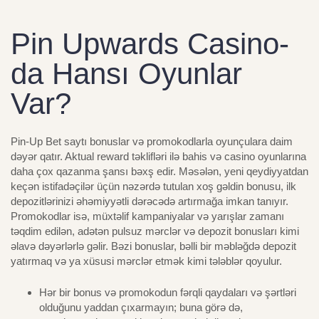
Pin Upwards Casino-
da Hansı Oyunlar
Var?
Pin-Up Bet saytı bonuslar və promokodlarla oyunçulara daim
dəyər qatır. Aktual reward təklifləri ilə bahis və casino oyunlarına
daha çox qazanma şansı bəxş edir. Məsələn, yeni qeydiyyatdan
keçən istifadəçilər üçün nəzərdə tutulan xoş gəldin bonusu, ilk
depozitlərinizi əhəmiyyətli dərəcədə artırmağa imkan tanıyır.
Promokodlar isə, müxtəlif kampaniyalar və yarışlar zamanı
təqdim edilən, adətən pulsuz mərclər və depozit bonusları kimi
əlavə dəyərlərlə gəlir. Bəzi bonuslar, bəlli bir məbləğdə depozit
yatırmaq və ya xüsusi mərclər etmək kimi tələblər qoyulur.
Hər bir bonus və promokodun fərqli qaydaları və şərtləri
olduğunu yaddan çıxarmayın; buna görə də,