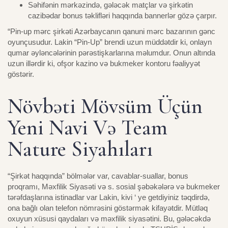
Səhifənin mərkəzində, gələcək matçlar və şirkətin
cazibədar bonus təklifləri haqqında bannerlər gözə çarpır.
“Pin-up mərc şirkəti Azərbaycanın qanuni mərc bazarının gənc
oyunçusudur. Lakin “Pin-Up” brendi uzun müddətdir ki, onlayn
qumar əyləncələrinin pərəstişkarlarına məlumdur. Onun altında
uzun illərdir ki, ofşor kazino və bukmeker kontoru fəaliyyət
göstərir.
Növbəti Mövsüm Üçün
Yeni Navi Və Team
Nature Siyahıları
“Şirkət haqqında” bölmələr var, cavablar-suallar, bonus
proqramı, Məxfilik Siyasəti və s. sosial şəbəkələrə və bukmeker
tərəfdaşlarına istinadlar var Lakin, kivi ‘ ye getdiyiniz təqdirdə,
ona bağlı olan telefon nömrəsini göstərmək kifayətdir. Mütləq
oxuyun xüsusi qaydaları və məxfilik siyasətini. Bu, gələcəkdə