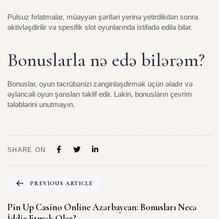
Pulsuz fırlatmalar, müəyyən şərtləri yerinə yetirdikdən sonra
aktivləşdirilir və spesifik slot oyunlarında istifadə edilə bilər.
Bonuslarla nə edə bilərəm?
Bonuslar, oyun təcrübənizi zənginləşdirmək üçün əladır və
əyləncəli oyun şansları təklif edir. Lakin, bonusların çevrim
tələblərini unutmayın.
SHARE ON
PREVIOUS ARTICLE
Pin Up Casino Online Azərbaycan: Bonusları Necə
İddia Etmək Olar?