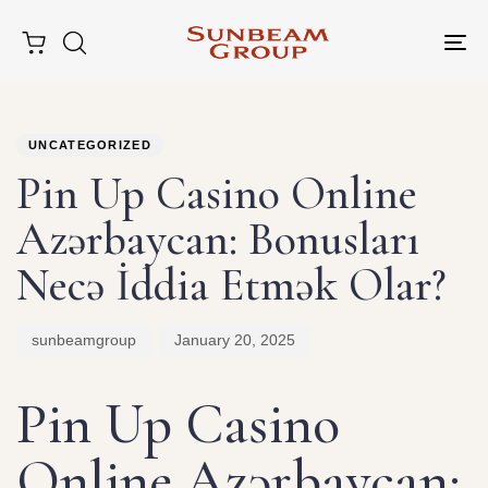
Tog
nav
Author
Published
PUBLISHED
on:
IN:
UNCATEGORIZED
Pin Up Casino Online
Azərbaycan: Bonusları
Necə İddia Etmək Olar?
sunbeamgroup
January 20, 2025
Pin Up Casino
Online Azərbaycan: