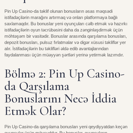
Type and hit enter
Pin Up Casino-da təklif olunan bonusların əsas məqsədi
istifadəçilərin marağını artırmaq və onları platformaya bağlı
saxlamaqdır. Bu bonuslar yeni oyunçuları cəlb etmək və hazırkı
istifadəçilərin oyun təcrübəsini daha da zənginləşdirmək üçün
möhtəşəm bir vasitədir. Bonuslar arasında qarşılama bonusları,
depozit bonusları, pulsuz fırlatmalar və digər xüsusi təkliflər yer
alır. İstifadəçilərin bu təklifləri əldə edib avantajlarından
faydalanması üçün müəyyən şərtləri yerinə yetirmək lazımdır.
Bölmə 2: Pin Up Casino-
da Qarşılama
Bonuslarını Necə İddia
Etmək Olar?
Pin Up Casino-da qarşılama bonusları yeni qeydiyyatdan keçən
oyunçular üçün mövcuddur. Bu bonuslar, oyunçuların