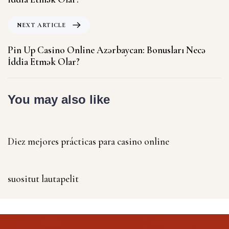
NEXT ARTICLE
Pin Up Casino Online Azərbaycan: Bonusları Necə
İddia Etmək Olar?
You may also like
1 year ago
Uncategorized
Diez mejores prácticas para casino online
1 year ago
Uncategorized
suositut lautapelit