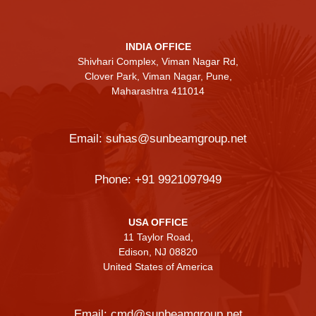
INDIA OFFICE
Shivhari Complex, Viman Nagar Rd,
Clover Park, Viman Nagar, Pune,
Maharashtra 411014
Email:
suhas@sunbeamgroup.net
Phone:
+91 9921097949
USA OFFICE
11 Taylor Road,
Edison, NJ 08820
United States of America
Email:
cmd@sunbeamgroup.net