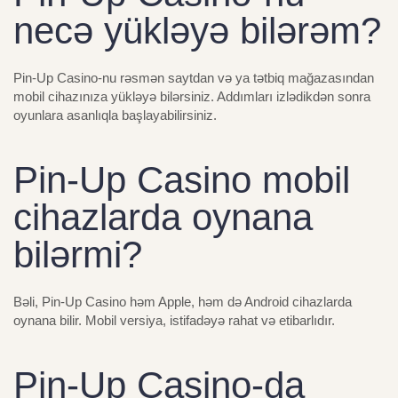
necə yükləyə bilərəm?
Pin-Up Casino-nu rəsmən saytdan və ya tətbiq mağazasından
mobil cihazınıza yükləyə bilərsiniz. Addımları izlədikdən sonra
oyunlara asanlıqla başlayabilirsiniz.
Pin-Up Casino mobil
cihazlarda oynana
bilərmi?
Bəli, Pin-Up Casino həm Apple, həm də Android cihazlarda
oynana bilir. Mobil versiya, istifadəyə rahat və etibarlıdır.
Pin-Up Casino-da