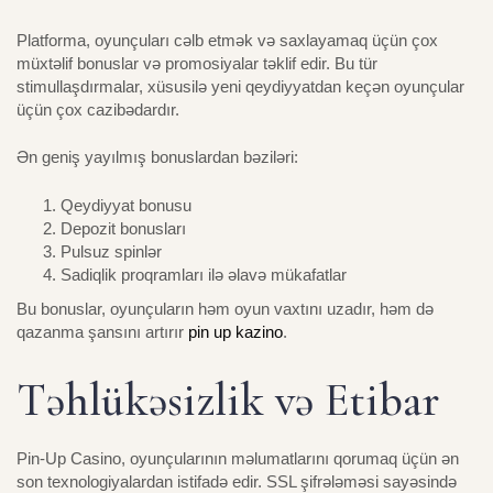
Platforma, oyunçuları cəlb etmək və saxlayamaq üçün çox
müxtəlif bonuslar və promosiyalar təklif edir. Bu tür
stimullaşdırmalar, xüsusilə yeni qeydiyyatdan keçən oyunçular
üçün çox cazibədardır.
Ən geniş yayılmış bonuslardan bəziləri:
Qeydiyyat bonusu
Depozit bonusları
Pulsuz spinlər
Sadiqlik proqramları ilə əlavə mükafatlar
Bu bonuslar, oyunçuların həm oyun vaxtını uzadır, həm də
qazanma şansını artırır
pin up kazino
.
Təhlükəsizlik və Etibar
Pin-Up Casino, oyunçularının məlumatlarını qorumaq üçün ən
son texnologiyalardan istifadə edir. SSL şifrələməsi sayəsində