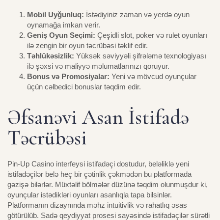
Type and hit enter
Mobil Uyğunluq:
İstədiyiniz zaman və yerdə oyun
oynamağa imkan verir.
Geniş Oyun Seçimi:
Çeşidli slot, poker və rulet oyunları
ilə zengin bir oyun təcrübəsi təklif edir.
Təhlükəsizlik:
Yüksək səviyyəli şifrələmə texnologiyası
ilə şəxsi və maliyyə məlumatlarınızı qoruyur.
Bonus və Promosiyalar:
Yeni və mövcud oyunçular
üçün cəlbedici bonuslar təqdim edir.
Əfsanəvi Asan İstifadə
Təcrübəsi
Pin-Up Casino interfeysi istifadəçi dostudur, beləliklə yeni
istifadəçilər belə heç bir çətinlik çəkmədən bu platformada
gəzişə bilərlər. Müxtəlif bölmələr düzünə təqdim olunmuşdur ki,
oyunçular istədikləri oyunları asanlıqla tapa bilsinlər.
Platformanın dizaynında məhz intuitivlik və rahatlıq əsas
götürülüb. Sadə qeydiyyat prosesi sayəsində istifadəçilər sürətli