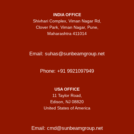
INDIA OFFICE
Shivhari Complex, Viman Nagar Rd,
Clover Park, Viman Nagar, Pune,
Maharashtra 411014
Email:
suhas@sunbeamgroup.net
Phone:
+91 9921097949
USA OFFICE
11 Taylor Road,
Edison, NJ 08820
United States of America
Email:
cmd@sunbeamgroup.net