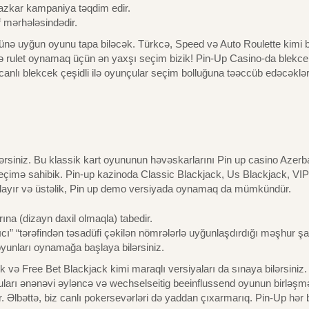
cazkar kampaniya təqdim edir.
 mərhələsindədir.
özünə uyğun oyunu tapa biləcək. Türkcə, Speed və Auto Roulette kimi 
rlə rulet oynamaq üçün ən yaxşı seçim bizik! Pin-Up Casino-da blekce
 canlı blekcek çeşidli ilə oyunçular seçim bolluğuna təəccüb edəcəklə
bilərsiniz. Bu klassik kart oyununun həvəskarlarını Pin up casino Azer
eçimə sahibik. Pin-up kazinoda Classic Blackjack, Us Blackjack, VIP 
başlayır və üstəlik, Pin up demo versiyada oynamaq da mümkündür.
rına (dizayn daxil olmaqla) tabedir.
ıcı” “tərəfindən təsadüfi çəkilən nömrələrlə uyğunlaşdırdığı məşhur ş
oyunları oynamağa başlaya bilərsiniz.
 və Free Bet Blackjack kimi maraqlı versiyaları da sınaya bilərsiniz.
arı ənənəvi əyləncə və wechselseitig beeinflussend oyunun birləşməsid
r. Əlbəttə, biz canlı pokersevərləri də yaddan çıxarmarıq. Pin-Up hə