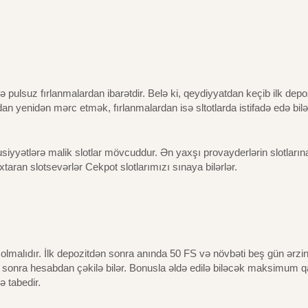
pulsuz fırlanmalardan ibarətdir. Belə ki, qeydiyyatdan keçib ilk dep
 yenidən mərc etmək, fırlanmalardan isə sltotlarda istifadə edə bilərs
iyyətlərə malik slotlar mövcuddur. Ən yaxşı provayderlərin slotları
xtaran slotsevərlər Cekpot slotlarımızı sınaya bilərlər.
olmalıdır. İlk depozitdən sonra anında 50 FS və növbəti beş gün ərzi
ən sonra hesabdan çəkilə bilər. Bonusla əldə edilə biləcək maksimum 
ə tabedir.