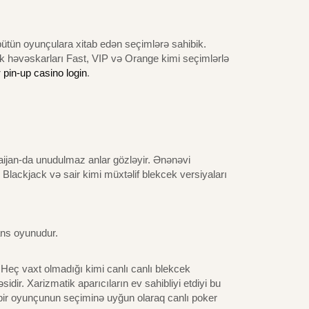
bütün oyunçulara xitab edən seçimlərə sahibik.
k həvəskarları Fast, VIP və Orange kimi seçimlərlə
r
pin-up casino login
.
baijan-da unudulmaz anlar gözləyir. Ənənəvi
Blackjack və sair kimi müxtəlif blekcek versiyaları
ans oyunudur.
 Heç vaxt olmadığı kimi canlı canlı blekcek
ir. Xarizmatik aparıcıların ev sahibliyi etdiyi bu
r bir oyunçunun seçiminə uyğun olaraq canlı poker