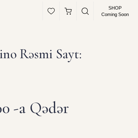
SHOP
Coming Soon
ino Rəsmi Sayt:
00 -a Qədər