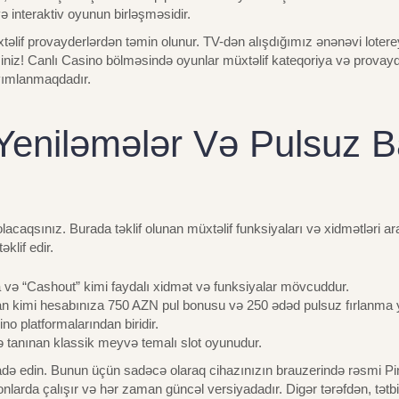
 interaktiv oyunun birləşməsidir.
lif provayderlərdən təmin olunur. TV-dən alışdığımız ənənəvi lotereya
iniz! Canlı Casino bölməsində oyunlar müxtəlif kateqoriya və provayder
ayımlanmaqdadır.
Yeniləmələr Və Pulsuz B
lacaqsınız. Burada təklif olunan müxtəlif funksiyaları və xidmətləri ar
klif edir.
a və “Cashout” kimi faydalı xidmət və funksiyalar mövcuddur.
oyan kimi hesabınıza 750 AZN pul bonusu və 250 ədəd pulsuz fırlanma
o platformalarından biridir.
lə tanınan klassik meyvə temalı slot oyunudur.
də edin. Bunun üçün sadəcə olaraq cihazınızın brauzerində rəsmi Pin u
larda çalışır və hər zaman güncəl versiyadadır. Digər tərəfdən, tətbiq 