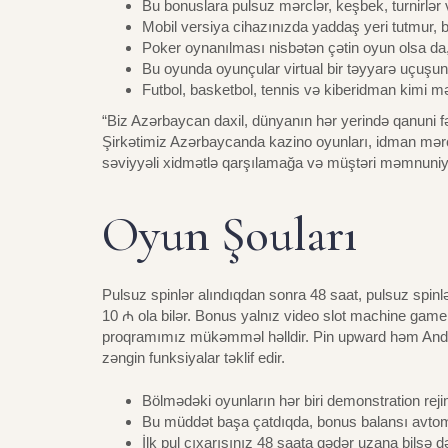
Bu bonuslara pulsuz mərclər, keşbek, turnirlər
Mobil versiya cihazınızda yaddaş yeri tutmur, 
Poker oynanılması nisbətən çətin oyun olsa da
Bu oyunda oyunçular virtual bir təyyarə uçuşun
Futbol, basketbol, tennis və kiberidman kimi mə
“Biz Azərbaycan daxil, dünyanın hər yerində qanuni fəal
Şirkətimiz Azərbaycanda kazino oyunları, idman mərclər
səviyyəli xidmətlə qarşılamağa və müştəri məmnuniy
Oyun Şouları
Pulsuz spinlər alındıqdan sonra 48 saat, pulsuz spin
10 ₼ ola bilər. Bonus yalnız video slot machine game
proqramımız mükəmməl həlldir. Pin upward həm Android, 
zəngin funksiyalar təklif edir.
Bölmədəki oyunların hər biri demonstration reji
Bu müddət başa çatdıqda, bonus balansı avtomat
İlk pul çıxarışınız 48 saata qədər uzana bilsə d