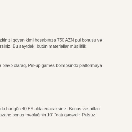
ozitinizi qoyan kimi hesabınıza 750 AZN pul bonusu və
iniz. Bu saytdakı bütün materiallar müəlliflik
na əlavə olaraq, Pin-up games bölməsində platformaya
ndə hər gün 40 FS əldə edəcəksiniz. Bonus vəsaitləri
qazanc bonus məbləğinin 10″ “qatı qədərdir. Pulsuz