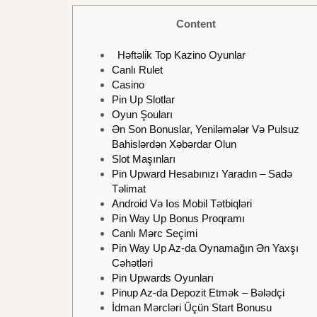
Content
​ ​ Həftəli̇k Top Kazino Oyunlar​
Canlı Rulet
Casino
Pin Up Slotlar
Oyun Şouları
Ən Son Bonuslar, Yeniləmələr Və Pulsuz
Bahislərdən Xəbərdar Olun
Slot Maşınları
Pin Upward Hesabınızı Yaradın – Sadə
Təlimat
Android Və Ios Mobil Tətbiqləri
Pin Way Up Bonus Proqramı
Canlı Mərc Seçimi
Pin Way Up Az-da Oynamağın Ən Yaxşı
Cəhətləri
Pin Upwards Oyunları
Pinup Az-da Depozit Etmək – Bələdçi
İdman Mərcləri Üçün Start Bonusu