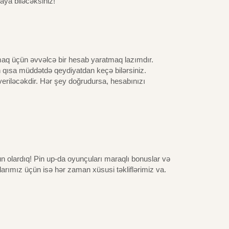
aya biləcəksiniz!
amaq üçün əvvəlcə bir hesab yaratmaq lazımdır.
 qısa müddətdə qeydiyatdan keçə bilərsiniz.
veriləcəkdir. Hər şey doğrudursa, hesabınızı
n olardıq! Pin up-da oyunçuları maraqlı bonuslar və
çularımız üçün isə hər zaman xüsusi təkliflərimiz va.