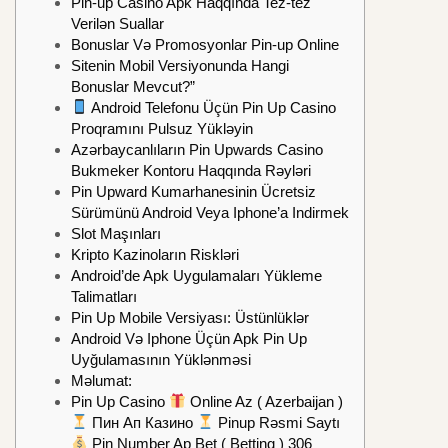
Pin-up Casino Apk Haqqında Tez-tez
Verilən Suallar
Bonuslar Və Promosyonlar Pin-up Online
Sitenin Mobil Versiyonunda Hangi
Bonuslar Mevcut?”
Android Telefonu Üçün Pin Up Casino
Proqramını Pulsuz Yükləyin
Azərbaycanlıların Pin Upwards Casino
Bukmeker Kontoru Haqqında Rəyləri
Pin Upward Kumarhanesinin Ücretsiz
Sürümünü Android Veya Iphone’a Indirmek
Slot Maşınları
Kripto Kazinoların Riskləri
Android’de Apk Uygulamaları Yükleme
Talimatları
Pin Up Mobile Versiyası: Üstünlüklər
Android Və Iphone Üçün Apk Pin Up
Uyğulamasının Yüklənməsi
Məlumat:
Pin Up Casino
Online Az ( Azerbaijan )
Пин Ап Казино
Pinup Rəsmi Saytı
Pin Number Ap Bet ( Betting ) 306