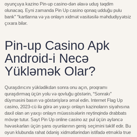
oyunçuya kazino Pin-up casino-dən əlavə uduş təqdim
olunacaq. Eyni zamanda Pin Up casino qonaq udduğu pulu
bank” “kartlarına və ya onlayn xidmət vasitəsilə məhdudiyyətsiz
çıxara bilər.
Pin-up Casino Apk
Android-i Necə
Yükləmək Olar?
Quraşdırıcını yüklədikdən sonra onu açın, proqramı
quraşdırmaq üçün yolu və qovluğu göstərin, “Sonrakı”
düyməsini basın və göstərişlərə əməl edin. Internet Flag Up
casino, 2023-cü ilə görə ən yaxşı onlayn kazinoların siyahısına
daxil olan ən yaxşı onlayn müəssisələrin reytinqində drabbats
mövqe tutur. Sayt Pin Up online casino az pul üçün əyləncə
həvəskarları üçün şans oyunlarının geniş seçimini təklif edir. Bu
oyun klubunda rahat ödəniş xidmətlərindən istifadə etməklə true