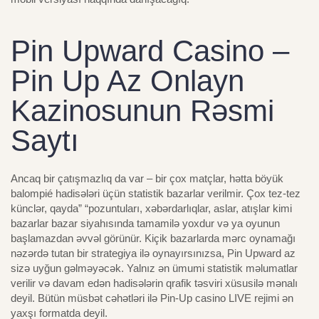
Pin Upward Casino –
Pin Up Az Onlayn
Kazinosunun Rəsmi
Saytı
Ancaq bir çatışmazlıq da var – bir çox matçlar, hətta böyük
balompié hadisələri üçün statistik bazarlar verilmir. Çox tez-tez
künclər, qayda” “pozuntuları, xəbərdarlıqlar, aslar, atışlar kimi
bazarlar bazar siyahısında tamamilə yoxdur və ya oyunun
başlamazdan əvvəl görünür. Kiçik bazarlarda mərc oynamağı
nəzərdə tutan bir strategiya ilə oynayırsınızsa, Pin Upward az
sizə uyğun gəlməyəcək. Yalnız ən ümumi statistik məlumatlar
verilir və davam edən hadisələrin qrafik təsviri xüsusilə mənalı
deyil. Bütün müsbət cəhətləri ilə Pin-Up casino LIVE rejimi ən
yaxşı formatda deyil.