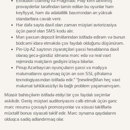
Evolution Gaming və Pragmatic Play kimi tanınmış
provayderlər tərəfindən təmin edilən bu oyunlar həm
keyfiyyət, həm də ədalətlilik baxımından ən yüksək
standartlara cavab verir.
Hər dəfə sayta daxil olan zaman müştəri avtorizasiya
üçün parol olan SMS kodu alır.
Mən şəxsən depozit limitlərindən istifadə edirəm və bunun
büdcəmi idarə etməkdə çox faydalı olduğunu düşünürəm.
Pin-Up AZ saytının ziyarətçiləri şəxsi hesablarına daxil
olaraq gecə-gündüz idmana mərc edə və real vaxt
rejimində matçların gedişini izləyə bilərlər.
Pinup Azərbaycan oyunçuların şəxsi və maliyyə
məlumatlarını qorumaq üçün ən son SSL şifrələmə
texnologiyasından istifadə edir.” “[newline]Mən heç vaxt
məlumat təhlükəsizliyi ilə bağlı problem yaşamamışam.
Müasir bahisçilərin istifadə etdiyi bir çox faydalı seçimlər
əskikdir. Geniş müştəri auditoriyasını cəlb etmək üçün gənc
mərc resursu çoxsaylı promosyonlar və xüsusi təkliflərlə
müxtəlif bonus siyasəti təklif edir. Mərc oynama qaydalarını
olduqca sadiq adlandırmaq olar.