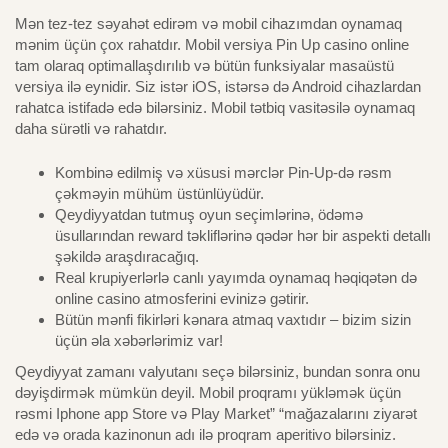
Mən tez-tez səyahət edirəm və mobil cihazımdan oynamaq
mənim üçün çox rahatdır. Mobil versiya Pin Up casino online
tam olaraq optimallaşdırılıb və bütün funksiyalar masaüstü
versiya ilə eynidir. Siz istər iOS, istərsə də Android cihazlardan
rahatca istifadə edə bilərsiniz. Mobil tətbiq vasitəsilə oynamaq
daha sürətli və rahatdır.
Kombinə edilmiş və xüsusi mərclər Pin-Up-də rəsm
çəkməyin mühüm üstünlüyüdür.
Qeydiyyatdan tutmuş oyun seçimlərinə, ödəmə
üsullarından reward təkliflərinə qədər hər bir aspekti detallı
şəkildə araşdıracağıq.
Real krupiyerlərlə canlı yayımda oynamaq həqiqətən də
online casino atmosferini evinizə gətirir.
Bütün mənfi fikirləri kənara atmaq vaxtıdır – bizim sizin
üçün əla xəbərlərimiz var!
Qeydiyyat zamanı valyutanı seçə bilərsiniz, bundan sonra onu
dəyişdirmək mümkün deyil. Mobil proqramı yükləmək üçün
rəsmi Iphone app Store və Play Market” “mağazalarını ziyarət
edə və orada kazinonun adı ilə proqram aperitivo bilərsiniz.