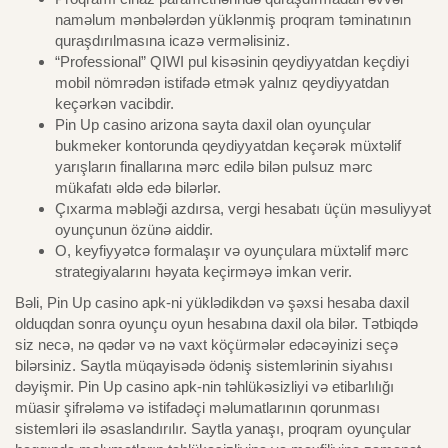
naməlum mənbələrdən yüklənmiş proqram təminatının
quraşdırılmasına icazə verməlisiniz.
“Professional” QIWI pul kisəsinin qeydiyyatdan keçdiyi
mobil nömrədən istifadə etmək yalnız qeydiyyatdan
keçərkən vacibdir.
Pin Up casino arizona sayta daxil olan oyunçular
bukmeker kontorunda qeydiyyatdan keçərək müxtəlif
yarışların finallarına mərc edilə bilən pulsuz mərc
mükafatı əldə edə bilərlər.
Çıxarma məbləği azdırsa, vergi hesabatı üçün məsuliyyət
oyunçunun özünə aiddir.
O, keyfiyyətcə formalaşır və oyunçulara müxtəlif mərc
strategiyalarını həyata keçirməyə imkan verir.
Bəli, Pin Up casino apk-ni yüklədikdən və şəxsi hesaba daxil
olduqdan sonra oyunçu oyun hesabına daxil ola bilər. Tətbiqdə
siz necə, nə qədər və nə vaxt köçürmələr edəcəyinizi seçə
bilərsiniz. Saytla müqayisədə ödəniş sistemlərinin siyahısı
dəyişmir. Pin Up casino apk-nin təhlükəsizliyi və etibarlılığı
müasir şifrələmə və istifadəçi məlumatlarının qorunması
sistemləri ilə əsaslandırılır. Saytla yanaşı, proqram oyunçular