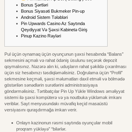
Bonus Şərtləri
Bonus Siyasəti Bukmeker Pin-up
Android Sistem Tələbləri
Pin Upwards Casino Az Saytında
Qeydiyyat Və Şəxsi Kabinetə Giriş
Pinup Kazino Rəyləri
Pul üçün oynamaq üçün oyunçunun şəxsi hesabında “Balans”
sekmesini açmalı və rahat ödəniş üsulunu seçərək depozit
qoymalısınız. Nəzərə alın ki, uduşların rahat şəkildə çıxarılması
üçün siz hesabınızı təsdiqləməlisiniz. Doğrulama üçün “Profil”
sekmesine keçməli, şəxsi məlumatları daxil etməli və bölmədə
göstərilən sənədlərin surətlərini administrasiyaya
göndərməlisiniz. Tərtibatçılar Pin Up Yükle Windows əməliyyat
sistemi ilə şəxsi kompüterə və ya noutbuka yükləmək imkanı
veriblər. Sayt menyusundakı müvafiq keçid masaüstü
versiyasını quraşdırmağa imkan verir.
Onlayn kazinonun rəsmi saytında oyunçular mobil
proqram yükləyə” “bilərlər.