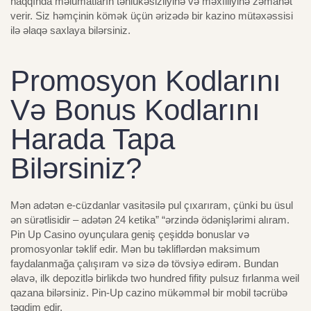
haqqında məlumatların təhlükəsizliyinə və məxfiliyinə zəmanət
verir. Siz həmçinin kömək üçün ərizədə bir kazino mütəxəssisi
ilə əlaqə saxlaya bilərsiniz.
Promosyon Kodlarını
Və Bonus Kodlarını
Harada Tapa
Bilərsiniz?
Mən adətən e-cüzdanlar vasitəsilə pul çıxarıram, çünki bu üsul
ən sürətlisidir – adətən 24 ketika” “ərzində ödənişlərimi alıram.
Pin Up Casino oyunçulara geniş çeşiddə bonuslar və
promosyonlar təklif edir. Mən bu təkliflərdən maksimum
faydalanmağa çalışıram və sizə də tövsiyə edirəm. Bundan
əlavə, ilk depozitlə birlikdə two hundred fifity pulsuz fırlanma weil
qazana bilərsiniz. Pin-Up cazino mükəmməl bir mobil təcrübə
təqdim edir.