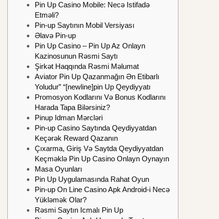
Pin Up Casino Mobile: Necə Istifadə
Etməli?
Pin-up Saytının Mobil Versiyası
Əlavə Pin-up
Pin Up Casino – Pin Up Az Onlayn
Kazinosunun Rəsmi Saytı
Şirkət Haqqında Rəsmi Məlumat
Aviator Pin Up Qazanmağın Ən Etibarlı
Yoludur” “[newline]pin Up Qeydiyyatı
Promosyon Kodlarını Və Bonus Kodlarını
Harada Tapa Bilərsiniz?
Pinup Idman Mərcləri
Pin-up Casino Saytında Qeydiyyatdan
Keçərək Reward Qazanın
Çıxarma, Giriş Və Saytda Qeydiyyatdan
Keçməklə Pin Up Casino Onlayn Oynayın
Masa Oyunları
Pin Up Uygulamasında Rahat Oyun
Pin-up On Line Casino Apk Android-i Necə
Yükləmək Olar?
Rəsmi Saytın Icmalı Pin Up