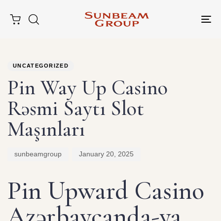
Tog
nav
Author
Published
PUBLISHED
on:
IN:
UNCATEGORIZED
Pin Way Up Casino
Rəsmi Saytı Slot
Maşınları
sunbeamgroup
January 20, 2025
Pin Upward Casino
Azərbaycanda-ya