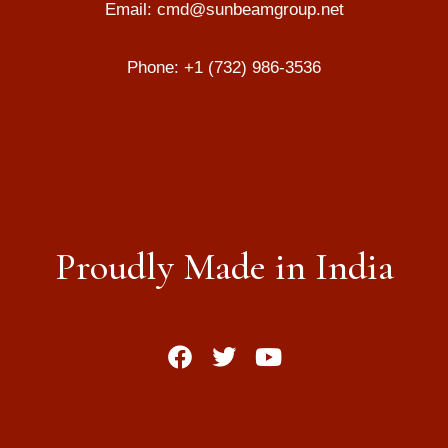
Email:
cmd@sunbeamgroup.net
Phone:
+1 (732) 986-3536
Proudly Made in India