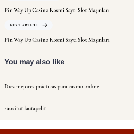
Pin Way Up Casino Rəsmi Saytı Slot Maşınları
NEXT ARTICLE
Pin Way Up Casino Rəsmi Saytı Slot Maşınları
You may also like
1 year ago
Uncategorized
Diez mejores prácticas para casino online
1 year ago
Uncategorized
suositut lautapelit