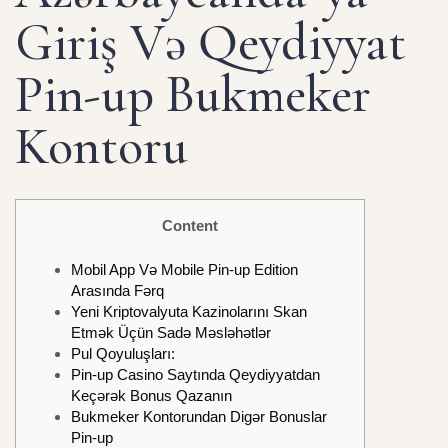
Giriş Və Qeydiyyat
Pin-up Bukmeker
Kontoru
Content
Mobil App Və Mobile Pin-up Edition
Arasında Fərq
Yeni Kriptovalyuta Kazinolarını Skan
Etmək Üçün Sadə Məsləhətlər
Pul Qoyuluşları:
Pin-up Casino Saytında Qeydiyyatdan
Keçərək Bonus Qazanın
Bukmeker Kontorundan Digər Bonuslar
Pin-up