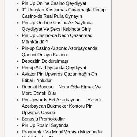
Pin Up Online Casino Qeydiyyat
💵 Uduşları Kostiumas Çıxarmaqla Pin-up
Casino-də Real Pulla Oynayın
Pin Up On Line Casino Az Saytında
Qeydiyyat Və Şəxsi Kabinetə Giriş
Pin Up Casino-da Necə Qazanmaq
Mümkündür?
Pin-up Casino Arizona: Azərbaycanda
Qanuni Onlayn Kazino
Depozitin Doldurulması
Pin-up Azərbaycanda Qeydiyyat
Aviator Pin Upwards Qazanmağın Ən
Etibarlı Yoludur
Depozit Bonusu – Necə Əldə Etmək Və
Mərc Etmək Olar
Pin Upwards Bet Azərbaycan — Rəsmi
Azerbaycan Bukmeker Kontoru Pin
Upwards Casino
Bonuslu Promokodlar
Pin Up Rəsmi Saytında
Proqramlar Və Mobil Versiya Mövcuddur