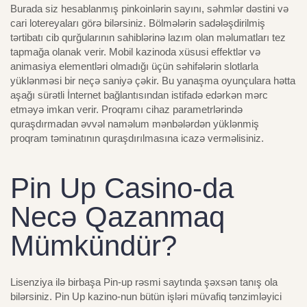
Burada siz hesablanmış pinkoinlərin sayını, səhmlər dəstini və
cari lotereyaları görə bilərsiniz. Bölmələrin sadələşdirilmiş
tərtibatı cib qurğularının sahiblərinə lazım olan məlumatları tez
tapmağa olanak verir. Mobil kazinoda xüsusi effektlər və
animasiya elementləri olmadığı üçün səhifələrin slotlarla
yüklənməsi bir neçə saniyə çəkir. Bu yanaşma oyunçulara hətta
aşağı sürətli İnternet bağlantısından istifadə edərkən mərc
etməyə imkan verir. Proqramı cihaz parametrlərində
quraşdırmadan əvvəl naməlum mənbələrdən yüklənmiş
proqram təminatının quraşdırılmasına icazə verməlisiniz.
Pin Up Casino-da
Necə Qazanmaq
Mümkündür?
Lisenziya ilə birbaşa Pin-up rəsmi saytında şəxsən tanış ola
bilərsiniz. Pin Up kazino-nun bütün işləri müvafiq tənzimləyici