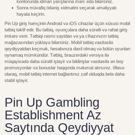
kontorunda idman yarışlarına mərc edə bilərsiniz.
Sonra müvafiq ödəniş xidmətini seçərək əməliyyatı
həyata keçirin.
Pin Up giriş həmçinin Android və iOS cihazlar üçün xüsusi mobil
tətbiq təklif edir. Bu tətbiq, oyunçulara daha sürətli və rahat giriş
imkanı verir. Tətbiqi rəsmi saytdan və ya cihazınızın tətbiq
mağazasından yükləyə bilərsiniz. Mobil tətbiq vasitəsilə
qeydiyyatdan keçmək, hesabınıza daxil olmaq və bütün oyunları
oynamaq mümkündür. Tətbiq, brauzerdəki versiya ilə
müqayisədə daha sürətli işləyir və bildirişlər vasitəsilə ən boy
promosyonlar və bonuslar haqqında məlumat alırsınız. Əlavə
olaraq, mobil tətbiq internet bağlantınız zəif olduqda belə daha
stabil işləyir.
Pin Up Gambling
Establishment Az
Saytında Qeydiyyat