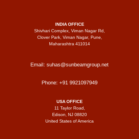
INDIA OFFICE
Shivhari Complex, Viman Nagar Rd,
Clover Park, Viman Nagar, Pune,
Maharashtra 411014
Email:
suhas@sunbeamgroup.net
Phone:
+91 9921097949
USA OFFICE
11 Taylor Road,
Edison, NJ 08820
United States of America