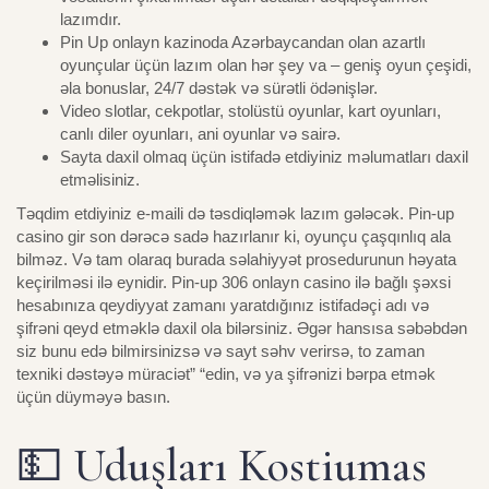
lazımdır.
Pin Up onlayn kazinoda Azərbaycandan olan azartlı
oyunçular üçün lazım olan hər şey va – geniş oyun çeşidi,
əla bonuslar, 24/7 dəstək və sürətli ödənişlər.
Video slotlar, cekpotlar, stolüstü oyunlar, kart oyunları,
canlı diler oyunları, ani oyunlar və sairə.
Sayta daxil olmaq üçün istifadə etdiyiniz məlumatları daxil
etməlisiniz.
Təqdim etdiyiniz e-maili də təsdiqləmək lazım gələcək. Pin-up
casino gir son dərəcə sadə hazırlanır ki, oyunçu çaşqınlıq ala
bilməz. Və tam olaraq burada səlahiyyət prosedurunun həyata
keçirilməsi ilə eynidir. Pin-up 306 onlayn casino ilə bağlı şəxsi
hesabınıza qeydiyyat zamanı yaratdığınız istifadəçi adı və
şifrəni qeyd etməklə daxil ola bilərsiniz. Əgər hansısa səbəbdən
siz bunu edə bilmirsinizsə və sayt səhv verirsə, to zaman
texniki dəstəyə müraciət” “edin, və ya şifrənizi bərpa etmək
üçün düyməyə basın.
💵 Uduşları Kostiumas