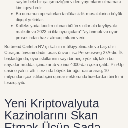
saytın belə bir çatışmazlığını video yayımların olmaması
kimi qeyd edir.
Bu qurumun operatorları təhlükəsizlik məsələlərinə böyük
diqqət yetirirlər.
Kolleksiyada təqdim olunan bütün slotlar əla keyfiyyətə
malikdir və 2023-ci ildə oyunçulara” “əylənmək və oyun
prosesindən həzz almaq imkanı verir.
Bu brend Carletta NV şirkətinin mülkiyyətindədir və baş ofisi
Curaçao ünvanındadır, əsas ünvanı isə Perseusweg 27A-dır. İlk
başladığında, oyun slotlarının sayı bir neçə yüz idi, lakin bu
sayədər müddət içində artıb və indi 4000-dən çoxa çatıb. Pin-Up
casino yalnız altı il ərzində böyük bir uğur qazanaraq, 10
milyondan çox istifadəçini qumar sektorunda liderlərdən biri kimi
təsdiqləyib.
Yeni Kriptovalyuta
Kazinolarını Skan
Etmək Üçün Sadə