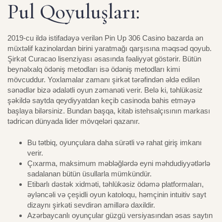
Pul Qoyuluşları:
2019-cu ildə istifadəyə verilən Pin Up 306 Casino bazarda ən
müxtəlif kazinolardan birini yaratmağı qarşısına məqsəd qoyub.
Şirkət Curacao lisenziyası əsasında fəaliyyət göstərir. Bütün
beynəlxalq ödəniş metodları isə ödəniş metodları kimi
mövcuddur. Yoxlamalar zamanı şirkət tərəfindən əldə edilən
sənədlər bizə ədalətli oyun zəmanəti verir. Belə ki, təhlükəsiz
şəkildə saytda qeydiyyatdan keçib casinoda bahis etməyə
başlaya bilərsiniz. Bundan başqa, kitab istehsalçısının markası
tədricən dünyada lider mövqeləri qazanır.
Bu tətbiq, oyunçulara daha sürətli və rahat giriş imkanı
verir.
Çıxarma, maksimum məbləğlərdə eyni məhdudiyyətlərlə
sadalanan bütün üsullarla mümkündür.
Etibarlı dəstək xidməti, təhlükəsiz ödəmə platformaları,
əyləncəli və çeşidli oyun katoloqu, həmçinin intuitiv sayt
dizaynı şirkəti sevdirən amillərə daxildir.
Azərbaycanlı oyunçular güzgü versiyasından əsas saytın