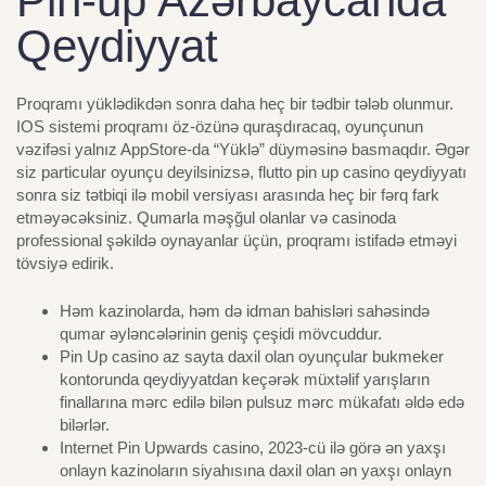
Pin-up Azərbaycanda
Qeydiyyat
Proqramı yüklədikdən sonra daha heç bir tədbir tələb olunmur.
IOS sistemi proqramı öz-özünə quraşdıracaq, oyunçunun
vəzifəsi yalnız AppStore-da “Yüklə” düyməsinə basmaqdır. Əgər
siz particular oyunçu deyilsinizsə, flutto pin up casino qeydiyyatı
sonra siz tətbiqi ilə mobil versiyası arasında heç bir fərq fark
etməyəcəksiniz. Qumarla məşğul olanlar və casinoda
professional şəkildə oynayanlar üçün, proqramı istifadə etməyi
tövsiyə edirik.
Həm kazinolarda, həm də idman bahisləri sahəsində
qumar əyləncələrinin geniş çeşidi mövcuddur.
Pin Up casino az sayta daxil olan oyunçular bukmeker
kontorunda qeydiyyatdan keçərək müxtəlif yarışların
finallarına mərc edilə bilən pulsuz mərc mükafatı əldə edə
bilərlər.
Internet Pin Upwards casino, 2023-cü ilə görə ən yaxşı
onlayn kazinoların siyahısına daxil olan ən yaxşı onlayn