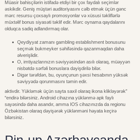
Müasir bahisçilərin istifadə etdiyi bir çox faydalı seçimlər
əskikdir. Geniş müştəri auditoriyasını cəlb etmək üçün gənc
mərc resursu çoxsaylı promosyonlar və xüsusi təkliflərlə
müxtəlif bonus siyasəti təklif edir. Mərc oynama qaydalarını
olduqca sadiq adlandırmaq olar.
Qeydiyyat zamanı gambling establishment bonusunu
seçmək bukmeyker səhifəsində qazanmaqdan daha
əlverişlidir.
O, imtiyazlarınızın səviyyəsindən asılı olaraq, müəyyən
nisbətdə sərfəli bonuslara dəyişdirilə bilər.
Digər tərəfdən, bu, oyunçunun şəxsi hesabının yüksək
səviyyədə qorunmasını təmin edir.
aktivdir. Yükləmək üçün sayta saxil olaraq ikona klikləyərək”
“endirə bilərsiniz. Android cihazına yüklənmə apk faylı
sayəsində daha asandır, amma IOS cihazınızda da regionu
Özbəkistan olaraq dəyişərək yüklənməni həyata keçirə
bilərsiniz.