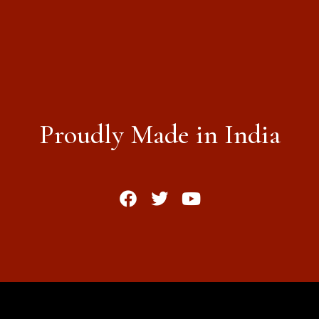
Proudly Made in India