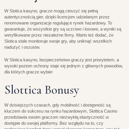
W Slotica kasyno, gracze mogą cieszyć się pełną
autentycznością gier, dzięki licencjom udzielanym przez
renomowane organizacje regulujące rynek hazardowy. To
gwarantuje, że wszystkie gry są uczciwe i losowe, a wyniki są
weryfikowane przez niezależne firmy. Warto też dodać, że
Slotica stale monitoruje swoje gry, aby uniknąć wszelkich
nadużyć i oszustw.
W Slotica kasyno, bezpieczeństwo graczy jest priorytetem, a
wysoki poziom ochrony staje się jednym z głównych powodów,
dla których gracze wybier
Slottica Bonusy
W dzisiejszych czasach, gdy mobilność i dostępność są
kluczem do sukcesu na rynku hazardowym, Slottica Casino
przedstawia swoim graczom niezwykłą elastyczność w
dostępie do swojej platformy. Bez względu na to, czy