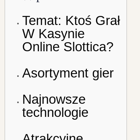
Temat: Ktoś Grał
W Kasynie
Online Slottica?
Asortyment gier
Najnowsze
technologie
Atrakcyjne