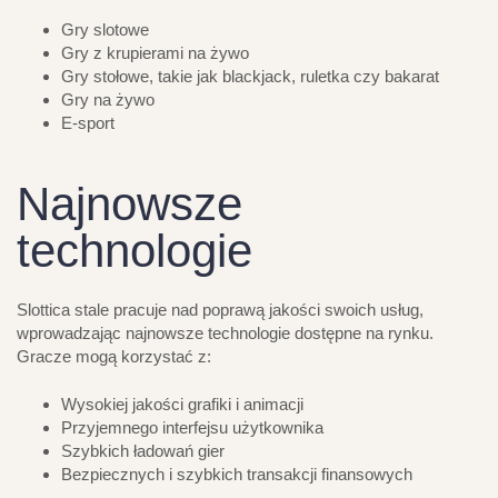
Gry slotowe
Gry z krupierami na żywo
Gry stołowe, takie jak blackjack, ruletka czy bakarat
Gry na żywo
E-sport
Najnowsze
technologie
Slottica stale pracuje nad poprawą jakości swoich usług,
wprowadzając najnowsze technologie dostępne na rynku.
Gracze mogą korzystać z:
Wysokiej jakości grafiki i animacji
Przyjemnego interfejsu użytkownika
Szybkich ładowań gier
Bezpiecznych i szybkich transakcji finansowych