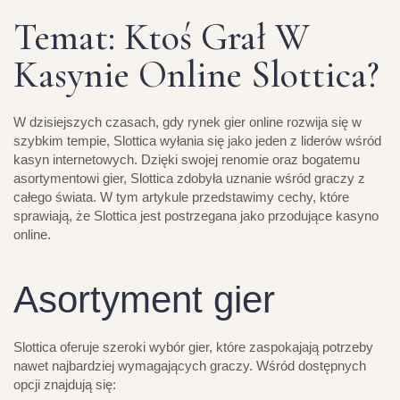
Temat: Ktoś Grał W
Kasynie Online Slottica?
W dzisiejszych czasach, gdy rynek gier online rozwija się w
szybkim tempie, Slottica wyłania się jako jeden z liderów wśród
kasyn internetowych. Dzięki swojej renomie oraz bogatemu
asortymentowi gier, Slottica zdobyła uznanie wśród graczy z
całego świata. W tym artykule przedstawimy cechy, które
sprawiają, że Slottica jest postrzegana jako przodujące kasyno
online.
Asortyment gier
Slottica oferuje szeroki wybór gier, które zaspokajają potrzeby
nawet najbardziej wymagających graczy. Wśród dostępnych
opcji znajdują się: