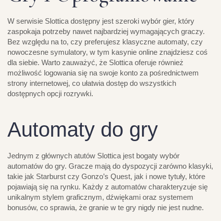
W serwisie Slottica dostępny jest szeroki wybór gier, który
zaspokaja potrzeby nawet najbardziej wymagających graczy.
Bez względu na to, czy preferujesz klasyczne automaty, czy
nowoczesne symulatory, w tym kasynie online znajdziesz coś
dla siebie. Warto zauważyć, że Slottica oferuje również
możliwość logowania się na swoje konto za pośrednictwem
strony internetowej, co ułatwia dostęp do wszystkich
dostępnych opcji rozrywki.
Automaty do gry
Jednym z głównych atutów Slottica jest bogaty wybór
automatów do gry. Gracze mają do dyspozycji zarówno klasyki,
takie jak Starburst czy Gonzo’s Quest, jak i nowe tytuły, które
pojawiają się na rynku. Każdy z automatów charakteryzuje się
unikalnym stylem graficznym, dźwiękami oraz systemem
bonusów, co sprawia, że granie w te gry nigdy nie jest nudne.