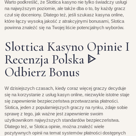
Warto podkreślić, że Slottica kasyno nie tylko świadczy usługi
na najwyższym poziomie, ale także dba o to, by każdy gracz
czuł się doceniony. Dlatego też, jeśli szukasz kasyna online,
które łączy wysoką jakość z atrakcyjnymi bonusami, Slotica
powinna znaleźć się na Twojej liście potencjalnych wyborów.
Slottica Kasyno Opinie I
Recenzja Polska ᐈ
Odbierz Bonus
W dzisiejszych czasach, kiedy coraz więcej graczy decyduje
się na korzystanie z usług kasyn online, niezwykle istotne staje
się zapewnienie bezpieczeństwa przetwarzania płatności.
Slotica, jeden z popularniejszych graczy na rynku, zdaje sobie
sprawę z tego, jak ważne jest zapewnienie swoim
użytkownikom najwyższych standardów bezpieczeństwa.
Dlatego też, w Slotica opinie, można znaleźć wiele
pozytywnych opinii na temat systemów płatności dostępnych