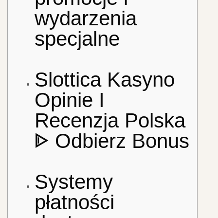
wydarzenia
specjalne
Slottica Kasyno
Type and hit enter
Opinie I
Recenzja Polska
ᐈ Odbierz Bonus
Systemy
płatności