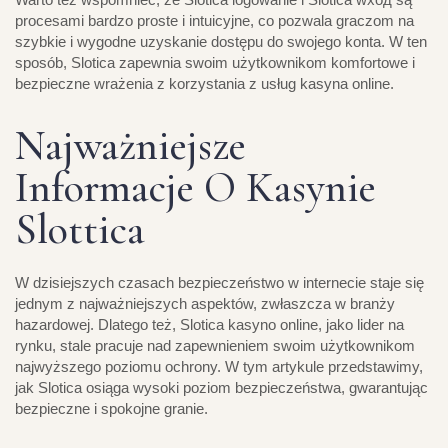
procesami bardzo proste i intuicyjne, co pozwala graczom na
szybkie i wygodne uzyskanie dostępu do swojego konta. W ten
sposób, Slotica zapewnia swoim użytkownikom komfortowe i
bezpieczne wrażenia z korzystania z usług kasyna online.
Najważniejsze
Informacje O Kasynie
Slottica
W dzisiejszych czasach bezpieczeństwo w internecie staje się
jednym z najważniejszych aspektów, zwłaszcza w branży
hazardowej. Dlatego też, Slotica kasyno online, jako lider na
rynku, stale pracuje nad zapewnieniem swoim użytkownikom
najwyższego poziomu ochrony. W tym artykule przedstawimy,
jak Slotica osiąga wysoki poziom bezpieczeństwa, gwarantując
bezpieczne i spokojne granie.