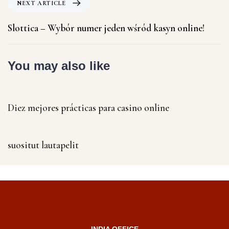
NEXT ARTICLE
Slottica – Wybór numer jeden wśród kasyn online!
You may also like
1 year ago
Uncategorized
Diez mejores prácticas para casino online
1 year ago
Uncategorized
suositut lautapelit