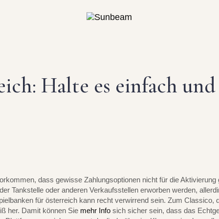
eich: Halte es einfach u
kommen, dass gewisse Zahlungsoptionen nicht für die Aktivierung ge
eder Tankstelle oder anderen Verkaufsstellen erworben werden, alle
ielbanken für österreich kann recht verwirrend sein. Zum Classico, d
eiß her. Damit können Sie
mehr Info
sich sicher sein, dass das Echtgel