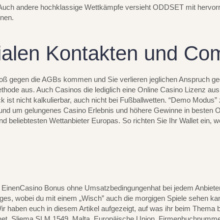
. Auch andere hochklassige Wettkämpfe versieht ODDSET mit hervorr
nnen.
ialen Kontakten und Co
stoß gegen die AGBs kommen und Sie verlieren jeglichen Anspruch g
hode aus. Auch Casinos die lediglich eine Online Casino Lizenz a
k ist nicht kalkulierbar, auch nicht bei Fußballwetten. “Demo Modu
rund um gelungenes Casino Erlebnis und höhere Gewinne in besten On
 beliebtesten Wettanbieter Europas. So richten Sie Ihr Wallet ein, w
ot. EinenCasino Bonus ohne Umsatzbedingungenhat bei jedem Anbieter
Tages, wobei du mit einem „Wisch” auch die morgigen Spiele sehen ka
ir haben euch in diesem Artikel aufgezeigt, auf was ihr beim Thema b
treet, Sliema SLM 1549, Malta, Europäische Union, Firmenbuchnumme