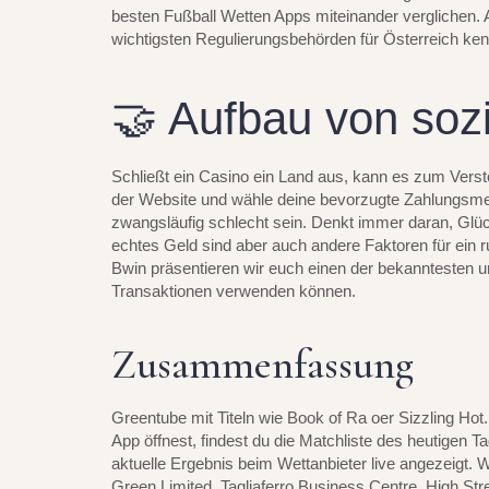
besten Fußball Wetten Apps miteinander verglichen
wichtigsten Regulierungsbehörden für Österreich ke
🤝 Aufbau von soz
Schließt ein Casino ein Land aus, kann es zum Ver
der Website und wähle deine bevorzugte Zahlungsmet
zwangsläufig schlecht sein. Denkt immer daran, Glüc
echtes Geld sind aber auch andere Faktoren für ein 
Bwin präsentieren wir euch einen der bekanntesten und
Transaktionen verwenden können.
Zusammenfassung
Greentube mit Titeln wie Book of Ra oer Sizzling H
App öffnest, findest du die Matchliste des heutigen 
aktuelle Ergebnis beim Wettanbieter live angezeigt. W
Green Limited, Tagliaferro Business Centre, High S