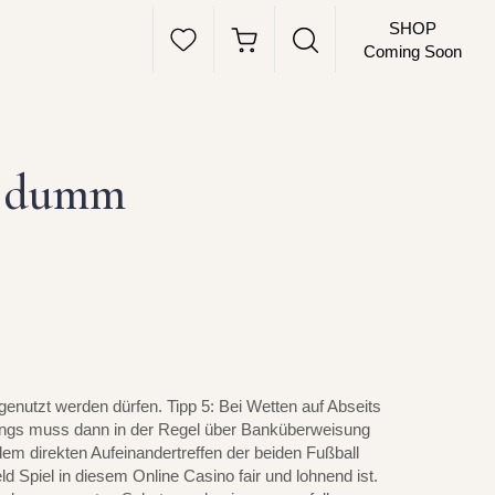
SHOP
Coming Soon
nd dumm
nutzt werden dürfen. Tipp 5: Bei Wetten auf Abseits
rdings muss dann in der Regel über Banküberweisung
em direkten Aufeinandertreffen der beiden Fußball
d Spiel in diesem Online Casino fair und lohnend ist.