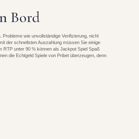
an Bord
robleme wie unvollständige Verifizierung, nicht
mit der schnellsten Auszahlung müssen Sie einige
nem RTP unter 90 % können als Jackpot Spiel Spaß
nen die Echtgeld Spiele von Pribet überzeugen, denn