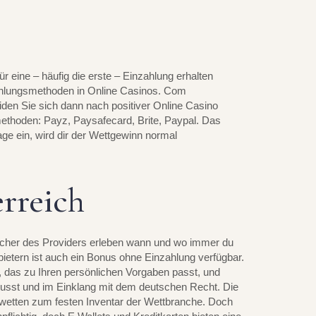
eine – häufig die erste – Einzahlung erhalten
 Zahlungsmethoden in Online Casinos. Com
iden Sie sich dann nach positiver Online Casino
thoden: Payz, Paysafecard, Brite, Paypal. Das
age ein, wird dir der Wettgewinn normal
erreich
racher des Providers erleben wann und wo immer du
etern ist auch ein Bonus ohne Einzahlung verfügbar.
, das zu Ihren persönlichen Vorgaben passt, und
wusst und im Einklang mit dem deutschen Recht. Die
erwetten zum festen Inventar der Wettbranche. Doch