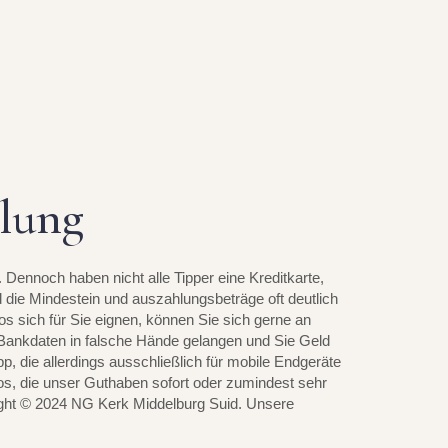
hlung
 Dennoch haben nicht alle Tipper eine Kreditkarte,
 die Mindestein und auszahlungsbeträge oft deutlich
os sich für Sie eignen, können Sie sich gerne an
e Bankdaten in falsche Hände gelangen und Sie Geld
, die allerdings ausschließlich für mobile Endgeräte
os, die unser Guthaben sofort oder zumindest sehr
right © 2024 NG Kerk Middelburg Suid. Unsere