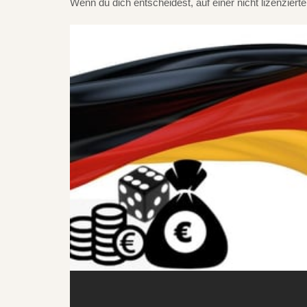
Wenn du dich entscheidest, auf einer nicht lizenzier