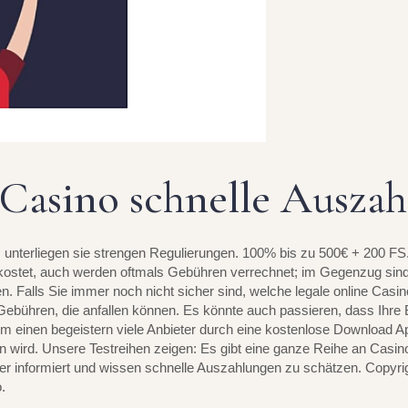
 Casino schnelle Ausza
gs unterliegen sie strengen Regulierungen. 100% bis zu 500€ + 200 FS.
 kostet, auch werden oftmals Gebühren verrechnet; im Gegenzug sind
. Falls Sie immer noch nicht sicher sind, welche legale online Casin
 Gebühren, die anfallen können. Es könnte auch passieren, dass Ihr
um einen begeistern viele Anbieter durch eine kostenlose Download App
 wird. Unsere Testreihen zeigen: Es gibt eine ganze Reihe an Casin
eler informiert und wissen schnelle Auszahlungen zu schätzen. Copy
.