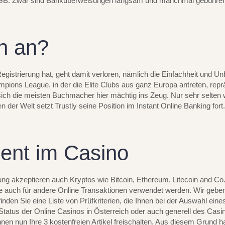
 AGB. Zwar sind Banküberweisungen langsam und manchmal gebührenpfl
h an?
gistrierung hat, geht damit verloren, nämlich die Einfachheit und U
ons League, in der die Elite Clubs aus ganz Europa antreten, repräs
ich die meisten Buchmacher hier mächtig ins Zeug. Nur sehr selten wi
er Welt setzt Trustly seine Position im Instant Online Banking fort. 
ent im Casino
 akzeptieren auch Kryptos wie Bitcoin, Ethereum, Litecoin and Co. 
e auch für andere Online Transaktionen verwendet werden. Wir geben
inden Sie eine Liste von Prüfkriterien, die Ihnen bei der Auswahl ein
tus der Online Casinos in Österreich oder auch generell des Casinosp
nen nun Ihre 3 kostenfreien Artikel freischalten. Aus diesem Grund h